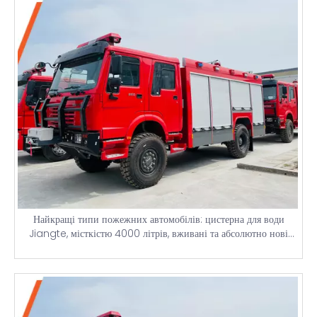
Найкращі типи пожежних автомобілів: цистерна для води
Jiangte, місткістю 4000 літрів, вживані та абсолютно нові
пожежні вантажівки з освітлювальними вежами та деталі ціни