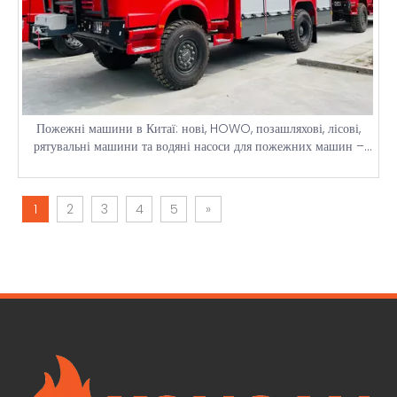
Пожежні машини в Китаї: нові, HOWO, позашляхові, лісові,
рятувальні машини та водяні насоси для пожежних машин –
нові ціни на пожежні машини
1
2
3
4
5
»