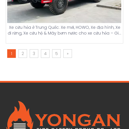
Xe cứu hỏa ở Trung Quốc: Xe mới, HOWO, Xe địa hình, Xe
đi rừng, Xe cứu hộ & Máy bơm nước cho xe cứu hỏa – Giá
xe cứu hỏa hoàn toàn mới
1
2
3
4
5
»