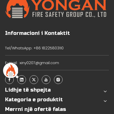
Informacioni i Kontaktit
Tel/WhatsApp: +86 18225803110
E-mail:
xiny0207@gmail.com
Lidhje të shpejta
Kategoria e produktit
Merrni një ofertë falas