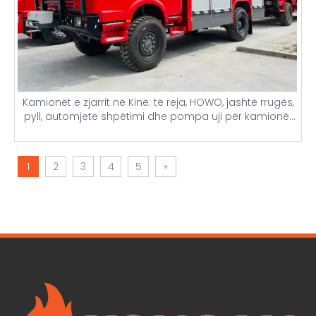
Kamionët e zjarrit në Kinë: të reja, HOWO, jashtë rrugës,
pyll, automjete shpëtimi dhe pompa uji për kamionët
zjarrfikës – Çmimet krejt të reja të kamionëve zjarrfikës
1
2
3
4
5
»