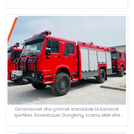
dritash strobe
Dimensionet dhe çmimet standarde të kamionit
zjarrfikës: Rosenbauer, Dongfeng, Scania, MAN dhe
10,000 litra rezervuar uji kamionë zjarrfikës të aeroportit
për Nigerinë