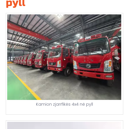
pyll
Kamion zjarrfikës 4x4 në pyll