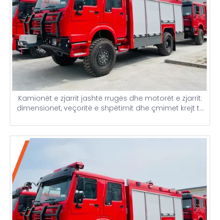
Kamionët e zjarrit jashtë rrugës dhe motorët e zjarrit:
dimensionet, veçoritë e shpëtimit dhe çmimet krejt të
reja të automjeteve kineze të zjarrfikësve