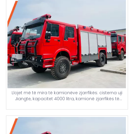
Llojet më të mira të kamionëve zjarrfikës: cisterna uji
Jiangte, kapacitet 4000 litra, kamionë zjarrfikës të
përdorur dhe krejt të rinj me kulla të lehta dhe detaje
çmimi