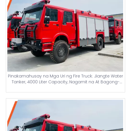
Pinakamahusay na Mga Uri ng Fire Truck: Jiangte Water
Tanker, 4000 Liter Capacity, Nagamit na At Bagong-
bagong Firefighting Truck na may Light Towers At Mga
Detalye ng Presyo