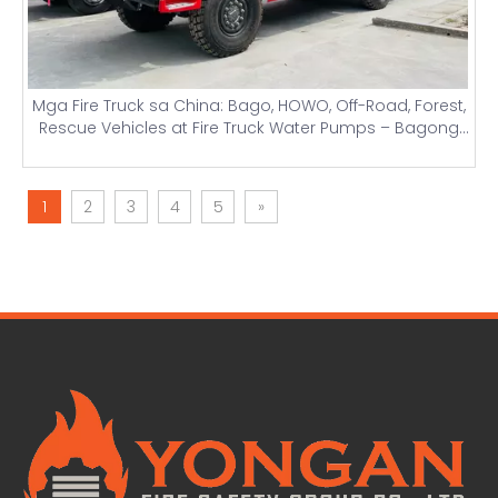
Mga Fire Truck sa China: Bago, HOWO, Off-Road, Forest,
Rescue Vehicles at Fire Truck Water Pumps – Bagong
Presyo ng Fire Truck
1
2
3
4
5
»