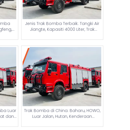
Jenis Trak Bomba Terbaik: Tangki Air
Bomba
Jiangte, Kapasiti 4000 Liter, Trak
gfeng,
Pemadam Kebakaran Terpakai Dan
madam
Baharu dengan Menara Ringan Dan
 Tangki
Butiran Harga
ria
Trak Bomba di China: Baharu, HOWO,
ba Luar
Luar Jalan, Hutan, Kenderaan
mat dan
Penyelamat & Pam Air Trak Bomba –
Bomba
Harga Trak Bomba Baharu