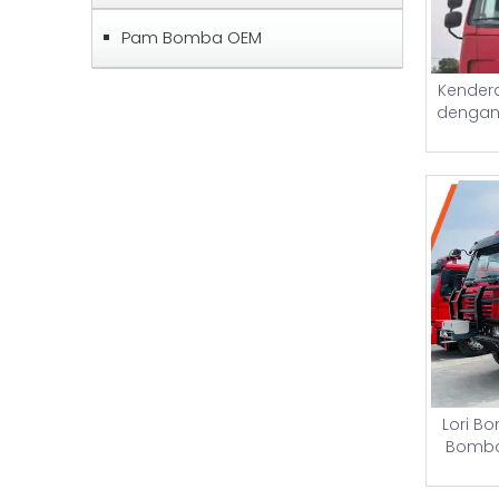
Pam Bomba OEM
Kender
dengan
Lori B
Bomba 
Dan Tan
unt