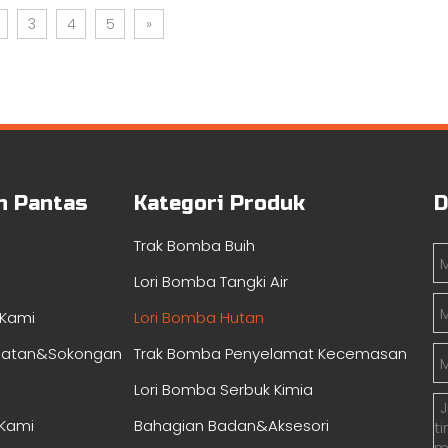
3
4
5
»
n Pantas
Kategori Produk
D
Trak Bomba Buih
Lori Bomba Tangki Air
 Kami
Lori Bomba Hutan
matan&Sokongan
Trak Bomba Penyelamat Kecemasan
Lori Bomba Serbuk Kimia
 Kami
Bahagian Badan&Aksesori