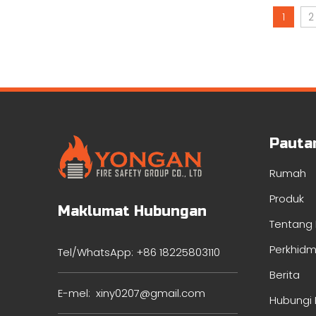
1
2
Pauta
Rumah
Produk
Maklumat Hubungan
Tentang
Perkhid
Tel/WhatsApp: +86 18225803110
Berita
E-mel:
xiny0207@gmail.com
Hubungi