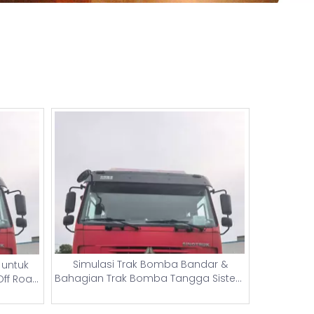
Simulasi Trak Bomba Bandar &
untuk
Bahagian Trak Bomba Tangga Sistem
Off Road
Kawalan Kebakaran Sebenar | Lori
ulik
Bomba Amerika, Jepun & China