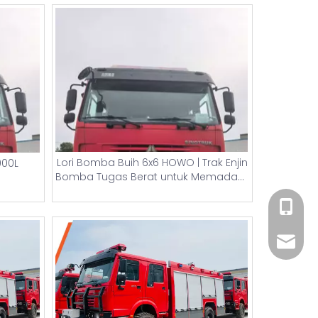
Lori Bomba Buih 6x6 HOWO | Trak Enjin
000L
Bomba Tugas Berat untuk Memadam
Kebakaran Industri
+86 182
xiny02