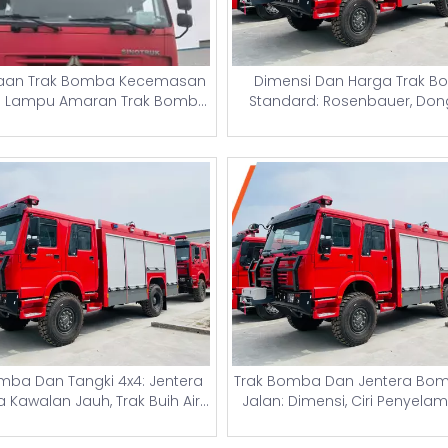
aan Trak Bomba Kecemasan
Dimensi Dan Harga Trak 
 Lampu Amaran Trak Bomba
Standard: Rosenbauer, Don
& Sistem Lampu Strob
Scania, MAN, Dan Trak Pe
Kebakaran Lapangan Terbang
Air 10,000 Liter untuk Nige
omba Dan Tangki 4x4: Jentera
Trak Bomba Dan Jentera Bom
Kawalan Jauh, Trak Buih Air
Jalan: Dimensi, Ciri Penyela
gga dengan Tangki 5000 Liter
Harga Baharu Kenderaan 
uk Memadam Kebakaran
China