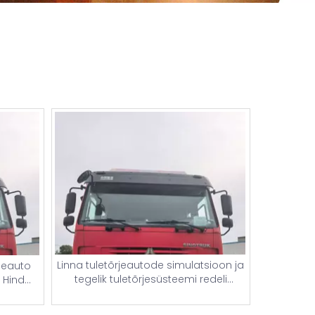
Linna tuletõrjeautode simulatsioon ja
jeauto
tegelik tuletõrjesüsteemi redeli
 Hind
tuletõrjeauto osad | Ameerika,
rjeauto
Jaapani ja Hiina tuletõrjeautod