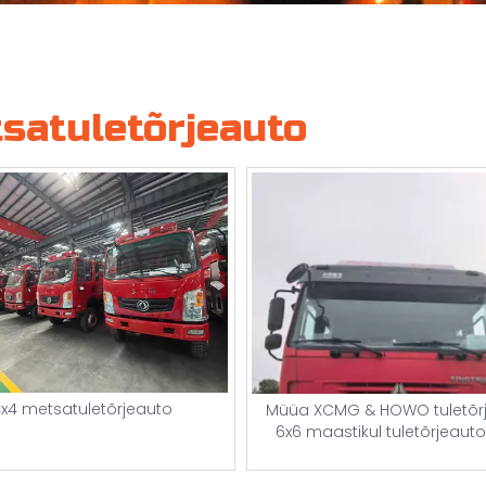
satuletõrjeauto
x4 metsatuletõrjeauto
Müüa XCMG & HOWO tuletõr
6x6 maastikul tuletõrjeauto
hüdrauliline redeliga tuletõ