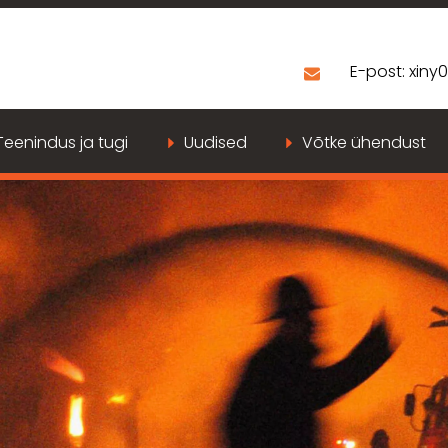
E-post:
xiny
Teenindus ja tugi
Uudised
Võtke ühendust