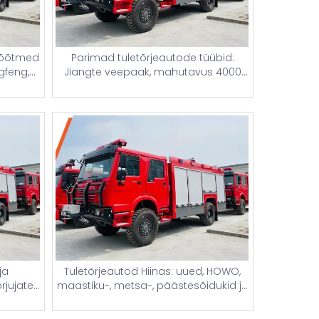
Parimad tuletõrjeautode tüübid:
mõõtmed
Jiangte veepaak, mahutavus 4000
gfeng,
liitrit, kasutatud ja uhiuued tuletornide
ised
ja hinnaandmetega tuletõrjeautod
ma
aoks
Tuletõrjeautod Hiinas: uued, HOWO,
ja
maastiku-, metsa-, päästesõidukid ja
rjujate
tuletõrjeautode veepumbad –
uhiuute tuletõrjeautode hinnad
d hinnad