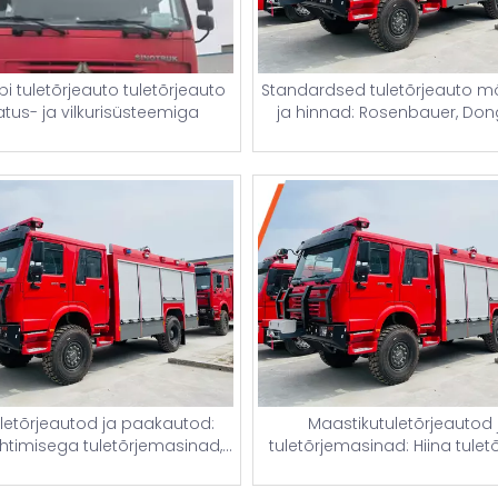
 tuletõrjeauto tuletõrjeauto
Standardsed tuletõrjeauto 
atus- ja vilkurisüsteemiga
ja hinnad: Rosenbauer, Don
Scania, MAN ja 10 000-liitr
veepaagiga lennujaa
tuletõrjeautod Nigeeria j
uletõrjeautod ja paakautod:
Maastikutuletõrjeautod 
htimisega tuletõrjemasinad,
tuletõrjemasinad: Hiina tuletõ
- ja redelautod 5000-liitriste
sõidukite mõõtmed,
tuletõrjepaakidega
päästefunktsioonid ja uhiuue