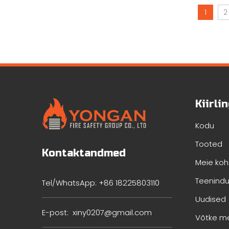
1
2
Kiirli
Kodu
Tooted
Kontaktandmed
Meie koh
Teenindus
Tel/WhatsApp: +86 18225803110
Uudised
E-post:
xiny0207@gmail.com
Võtke m