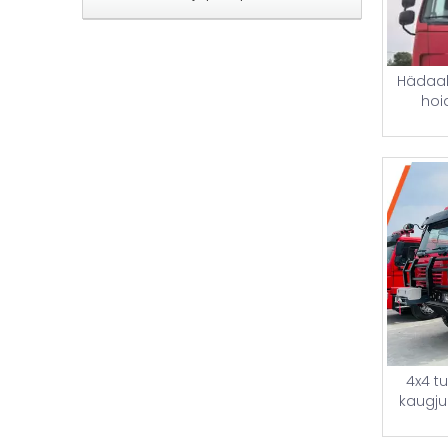
Hädaabi
hoi
4x4 t
kaugju
vesivahu