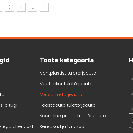
3
4
5
»
ngid
Toote kategooria
H
Vahtplastist tuletõrjeauto
Veetanker tuletõrjeauto
ta
Metsatuletõrjeauto
 ja tugi
Päästeauto tuletõrjeauto
Keemiline pulber tuletõrjeauto
eiega ühendust
Kereosad ja tarvikud