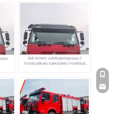
6x6 HOWO vahttuletõrjeauto |
eauto
Tööstuslikuks tuletõrjeks mõeldud
raskeveokite tuletõrjeauto
+86 182
xiny02