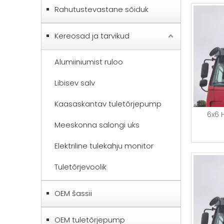
Rahutustevastane sõiduk
Kereosad ja tarvikud
Alumiiniumist ruloo
Libisev salv
Kaasaskantav tuletõrjepump
6x6 
Meeskonna salongi uks
Elektriline tulekahju monitor
Tuletõrjevoolik
OEM šassii
OEM tuletõrjepump