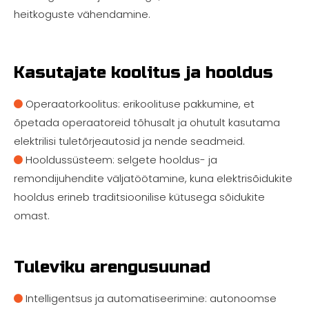
heitkoguste vähendamine.
Kasutajate koolitus ja hooldus
Operaatorkoolitus: erikoolituse pakkumine, et

õpetada operaatoreid tõhusalt ja ohutult kasutama
elektrilisi tuletõrjeautosid ja nende seadmeid.
Hooldussüsteem: selgete hooldus- ja

remondijuhendite väljatöötamine, kuna elektrisõidukite
hooldus erineb traditsioonilise kütusega sõidukite
omast.
Tuleviku arengusuunad
Intelligentsus ja automatiseerimine: autonoomse
