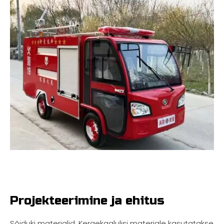
Projekteerimine ja ehitus
Sõiduki materjalid: Kergekaalulisi materjale kasutatakse