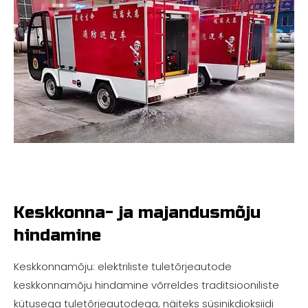
Keskkonna- ja majandusmõju
hindamine
Keskkonnamõju: elektriliste tuletõrjeautode
keskkonnamõju hindamine võrreldes traditsiooniliste
kütusega tuletõrjeautodega, näiteks süsinikdioksiidi