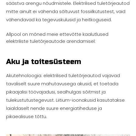
säästva arengu nõudmistele. Elektrilised tuletõrjeautod
mitte ainult ei vähenda sõltuvust fossiilkütustest, vaid
vähendavad ka tegevuskulusid ja heitkoguseid.
Allpool on mõned meie ettevõtte kaalutlused
elektriliste tuletõrjeautode arendamisel:
Aku ja toitesüsteem
Akutehnoloogia: elektrilised tuletõrjeautod vajavad
tavaliselt suure mahutavusega akusid, et toetada
pikaajalisi töövajadusi, sealhulgas sõitmist ja
tulekustutustegevust. Liitium-ioonakusid kasutatakse
laialdaselt nende suure energiatiheduse ja
pikaealisuse tõttu.