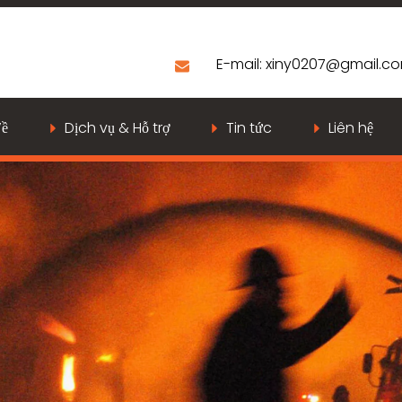
E-mail:
xiny0207@gmail.c
Về
Dịch vụ & Hỗ trợ
Tin tức
Liên hệ