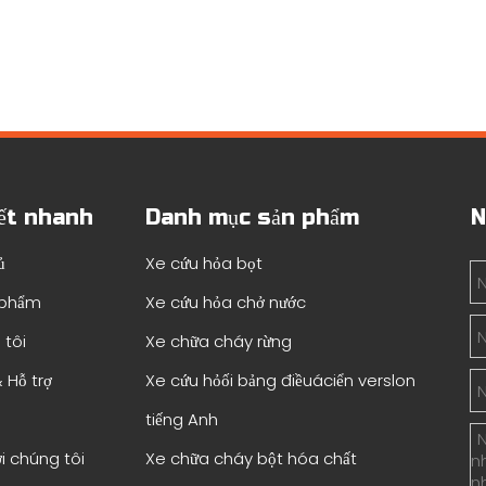
ết nhanh
Danh mục sản phẩm
N
ủ
Xe cứu hỏa bọt
 phẩm
Xe cứu hỏa chở nước
 tôi
Xe chữa cháy rừng
 Hỗ trợ
Xe cứu hỏối bảng điềuáciển verslon
tiếng Anh
ới chúng tôi
Xe chữa cháy bột hóa chất