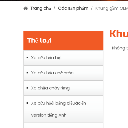
Trang chủ
/
Các sản phẩm
/
Khung gầm OE
Kh
Thể loại
Không t
Xe cứu hỏa bọt
Xe cứu hỏa chở nước
Xe chữa cháy rừng
Xe cứu hỏối bảng điềuáciển
verslon tiếng Anh