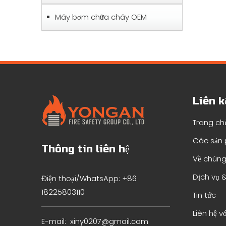
Máy bơm chữa cháy OEM
Liên k
Trang ch
Các sản
Thông tin liên hệ
Về chúng
Dịch vụ &
Điện thoại/WhatsApp: +86
18225803110
Tin tức
Liên hệ v
E-mail:
xiny0207@gmail.com