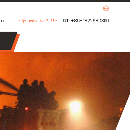
om
ĐT: +86- 18225803110
~!phoenix_var7_1!~