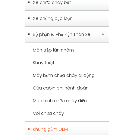
Xe chữa cháy bột
Xe chống bạo loạn
Bộ phận & Phụ kiện Thân xe
Màn trập lăn nhôm
Khay trượt
Máy bơm chữa cháy di động
Cửa cabin phi hành đoàn
Màn hình chữa cháy điện
Vòi chữa cháy
Khung gầm OEM