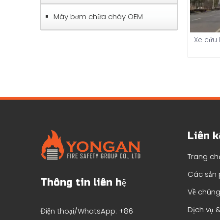
Máy bơm chữa cháy OEM
Xe cứu 
Liên k
Trang ch
Các sản
Thông tin liên hệ
Về chúng
Dịch vụ &
Điện thoại/WhatsApp: +86