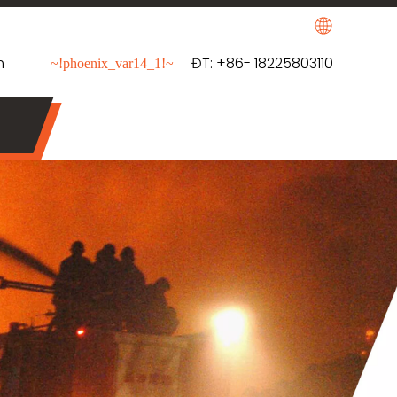
m
ĐT: +86- 18225803110
~!phoenix_var14_1!~