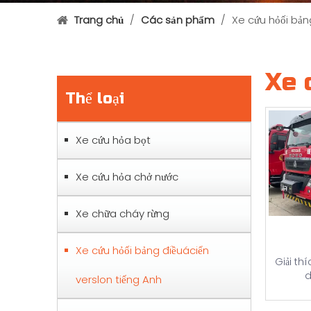
Trang chủ
/
Các sản phẩm
/
Xe cứu hỏối bản
Xe 
Thể loại
Xe cứu hỏa bọt
Xe cứu hỏa chở nước
Xe chữa cháy rừng
Xe cứu hỏối bảng điềuáciển
Giải th
d
verslon tiếng Anh