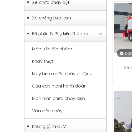
Xe chữa cháy bột
Xe chống bạo loạn
Bộ phận & Phụ kiện Thân xe
Màn trập lăn nhôm
băn
Khay trượt
Xe 
Máy bơm chữa cháy di động
Cửa cabin phi hành đoàn
Màn hình chữa cháy điện
Vòi chữa cháy
Khung gầm OEM