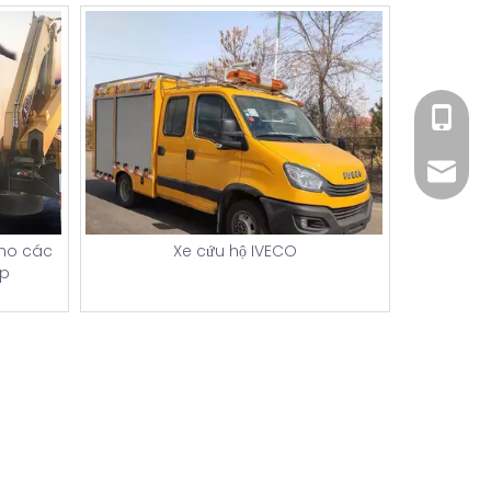
+86 182
xiny02
Xe cứu hộ IVECO
cho các
ạp