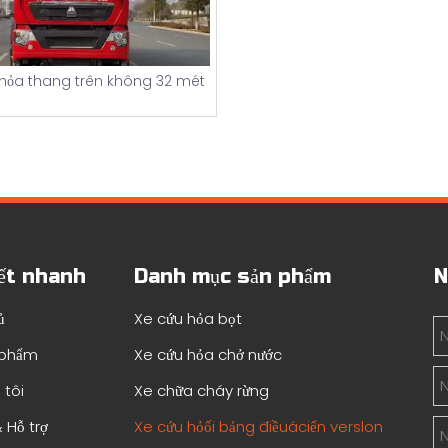
hỏa thang trên không 32 mét
ết nhanh
Danh mục sản phẩm
N
ủ
Xe cứu hỏa bọt
 phẩm
Xe cứu hỏa chở nước
 tôi
Xe chữa cháy rừng
 Hỗ trợ
Xe cứu hỏối bảng điềuáciển verslon