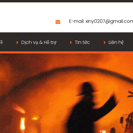
E-mail:
xiny0207@gmail.co
Về
Dịch vụ & Hỗ trợ
Tin tức
Liên hệ