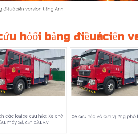
g điềuáciển verslon tiếng Anh
cứu hỏối bảng điềuáciển v
ích các loại xe cứu hỏa: Xe chở
Xe cứu hỏa và đơn vị ứng phó 
ầu, máy xới, cần cẩu, v.v.