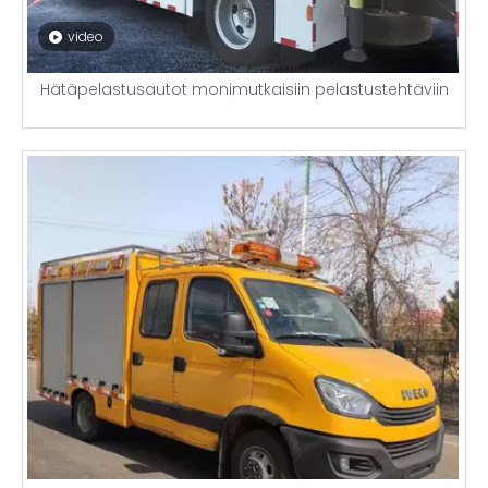
video
Hätäpelastusautot monimutkaisiin pelastustehtäviin