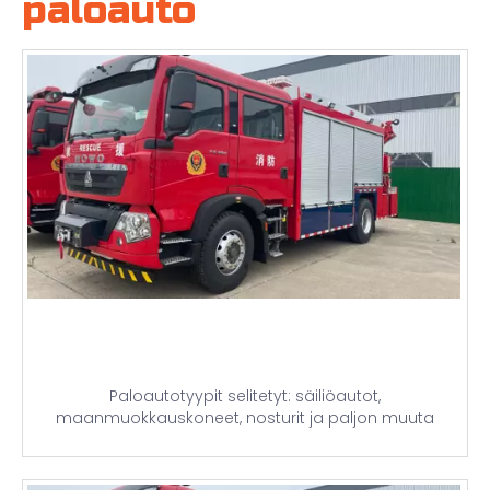
paloauto
Paloautotyypit selitetyt: säiliöautot,
maanmuokkauskoneet, nosturit ja paljon muuta