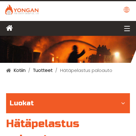
Kotiin
/
Tuotteet
/
Hätäpelastus paloauto
Luokat
Hätäpelastus