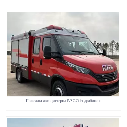
Пожежна автоцистерна IVECO із драбиною