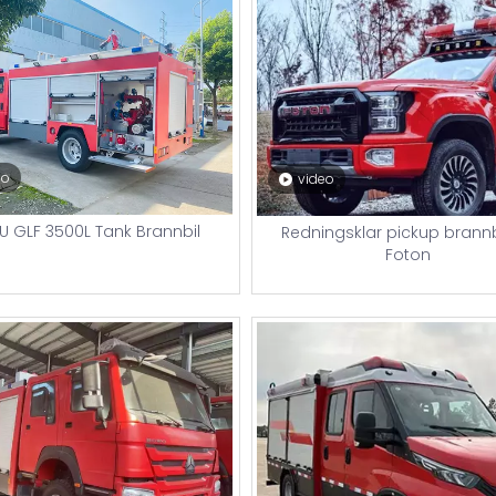
eo
video
U GLF 3500L Tank Brannbil
Redningsklar pickup brannbi
Foton