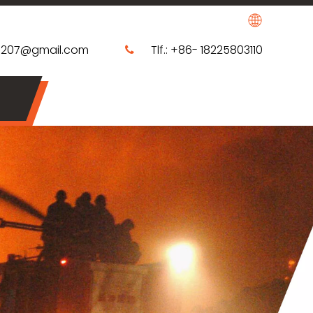
0207@gmail.com
Tlf.: +86- 18225803110
​​​​​​​