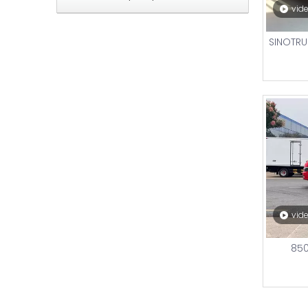
vid
SINOTRU
vid
850