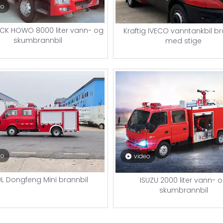
eo
CK HOWO 8000 liter vann- og
Kraftig IVECO vanntankbil br
skumbrannbil
med stige
eo
video
L Dongfeng Mini brannbil
ISUZU 2000 liter vann- 
skumbrannbil