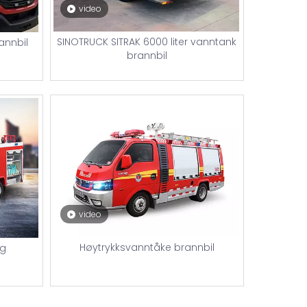
video
SINOTRUCK SITRAK 6000 liter vanntank
annbil
brannbil
video
Høytrykksvanntåke brannbil
og