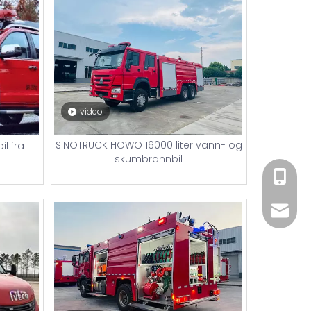
video
SINOTRUCK HOWO 16000 liter vann- og
l fra
skumbrannbil
+86 182
xiny02