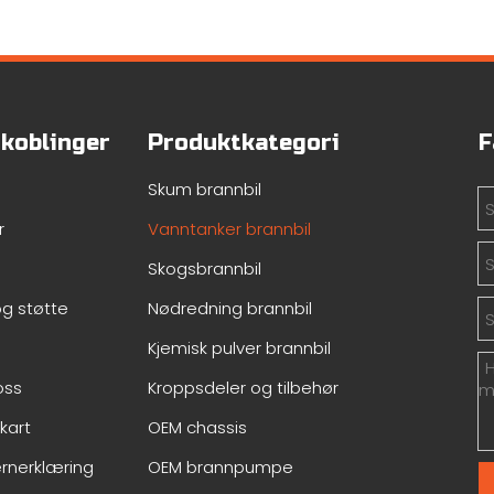
gkoblinger
Produktkategori
F
Skum brannbil
r
Vanntanker brannbil
Skogsbrannbil
og støtte
Nødredning brannbil
Kjemisk pulver brannbil
oss
Kroppsdeler og tilbehør
kart
OEM chassis
rnerklæring
OEM brannpumpe