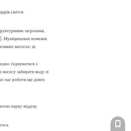
арів сміття.
труктурними загрозами,
). Муніципальні пожежні
еликих насосах; ці
одно з’єднуватися з
 насосу забирати воду зі
жує час роботи ще довго
штою парку відділу.
+86 182
соса.