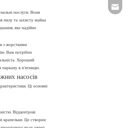
xiny02
нальні послуги. Вони
я пилу та захисту майна
днання, яке надійно
ня з жорсткими
ію. Вам потрібен
сальність. Хороший
 паркану в п’ятницю.
ежних насосів
рактеристики. Ці основні
ністю. Відцентрові
ні крапельки. Це створює
ж проштовхує воду через