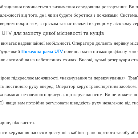
бладнання починається з визначення середовища розгортання. Ви п
 залежності від того, де і як ви будете боротися з пожежами. Система
вердим покриттям, з тріском зазнає невдачі в суворому лісовому се
UTV для захисту дикої місцевості та кущів
вимагає надзвичайної мобільності. Оператори долають нерівну місце
 будь-який
Пожежна рама UTV
повинна мати низькопрофільну конс
нню автомобіля на небезпечних схилах. Високі, вузькі резервуари с
мірою підкреслює можливості «накачування та перекочування». Трав
ь постійного руху вперед. Оператор керує транспортним засобом,
ка вимагає незалежного двигуна, що керує насосом. Ви не можете п
), якщо вам потрібно регулювати швидкість руху незалежно від тис
рше, ніж висота.
нти керування насосом доступні з кабіни транспортного засобу або