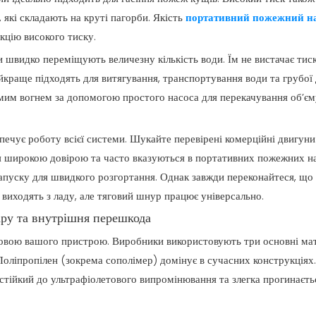
 які складають на круті пагорби. Якість
портативний пожежний н
кцію високого тиску.
и швидко переміщують величезну кількість води. Їм не вистачає тис
йкраще підходять для витягування, транспортування води та грубої 
мим вогнем за допомогою простого насоса для перекачування об’єму
зпечує роботу всієї системи. Шукайте перевірені комерційні двигун
широкою довірою та часто вказуються в портативних пожежних на
апуску для швидкого розгортання. Однак завжди переконайтеся, що і
 виходять з ладу, але тяговий шнур працює універсально.
ару та внутрішня перешкода
новою вашого пристрою. Виробники використовують три основні мате
Поліпропілен (зокрема сополімер) домінує в сучасних конструкціях.
 стійкий до ультрафіолетового випромінювання та злегка прогинаєтьс