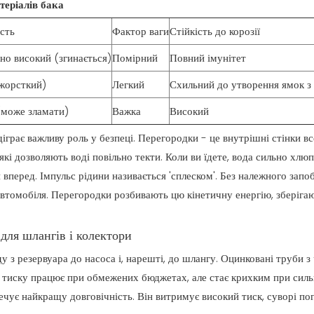
теріалів бака
сть
Фактор ваги
Стійкість до корозії
но високий (згинається)
Помірний
Повний імунітет
жорсткий)
Легкий
Схильний до утворення ямок з
(може зламати)
Важка
Високий
грає важливу роль у безпеці. Перегородки - це внутрішні стінки в
 які дозволяють воді повільно текти. Коли ви їдете, вода сильно хлю
 вперед. Імпульс рідини називається 'сплеском'. Без належного запо
втомобіля. Перегородки розбивають цю кінетичну енергію, зберіга
для шлангів і колектори
у з резервуара до насоса і, нарешті, до шлангу. Оцинковані труби з
 тиску працює при обмежених бюджетах, але стає крихким при силь
чує найкращу довговічність. Він витримує високий тиск, суворі пог