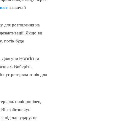
асос
зазвичай
ку для розпилення на
дезактивації. Якщо ви
, потік буде
и. Двигуни Honda та
сосах. Виберіть
снує резервна копія для
ріали: поліпропілен,
 Він забезпечує
я під час удару, не