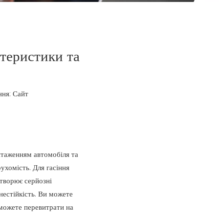
ктеристики та
ння:
Сайт
нтаженням автомобіля та
ухомість. Для гасіння
створює серйозні
нестійкість. Ви можете
 можете перевитрати на