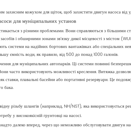
им захисним кожухом для щіток, щоб захистити двигун насоса від уд
асоси для муніципальних установ
тикається з різними проблемами. Вони справляються з більшими с
асобів і обширними зонами зв’язку дикої місцевості з містом (WUI
ть системи на надійних бортових вантажівках або спеціальних нев
ьшу ємність води, як правило, від 500 до понад 1000 галонів.
ачення для муніципальних автопарків. Ці системи повинні безперешк
они часто використовують можливості креслення. Витяжка дозволяє
як ставки, плавальні басейни або портативні резервуари. Це подов
о бака.
відну різьбу шлангів (наприклад, NH/NST), яка використовується ре
требу у високоякісній грунтовці на насосі.
анадто далеко вперед, через що неможливо обслуговувати двигун на