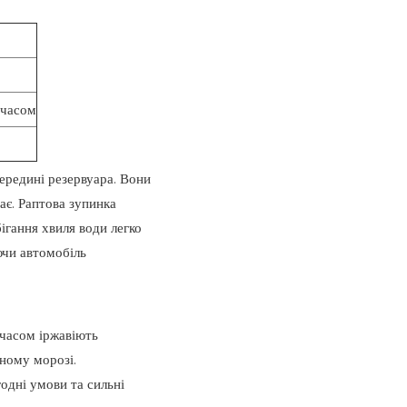
 часом
середині резервуара. Вони
пає. Раптова зупинка
бігання хвиля води легко
ючи автомобіль
 часом іржавіють
ному морозі.
одні умови та сильні