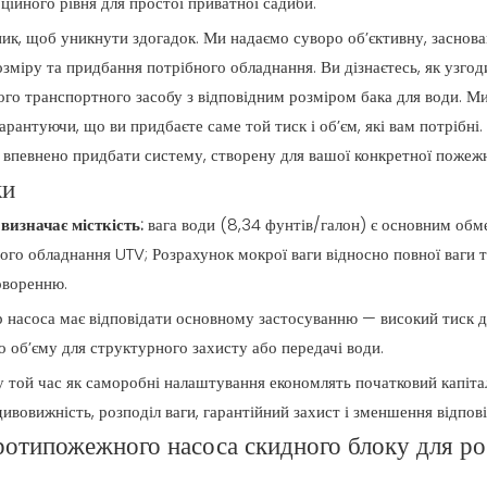
ційного рівня для простої приватної садиби.
ик, щоб уникнути здогадок. Ми надаємо суворо об’єктивну, заснова
озміру та придбання потрібного обладнання. Ви дізнаєтесь, як узго
го транспортного засобу з відповідним розміром бака для води. М
арантуючи, що ви придбаєте саме той тиск і об’єм, які вам потрібні.
 впевнено придбати систему, створену для вашої конкретної пожежн
ки
визначає місткість:
вага води (8,34 фунтів/галон) є основним о
го обладнання UTV; Розрахунок мокрої ваги відносно повної ваги 
оворенню.
р насоса має відповідати основному застосуванню — високий тиск 
о об’єму для структурного захисту або передачі води.
у той час як саморобні налаштування економлять початковий капітал
вовижність, розподіл ваги, гарантійний захист і зменшення відпові
отипожежного насоса скидного блоку для р