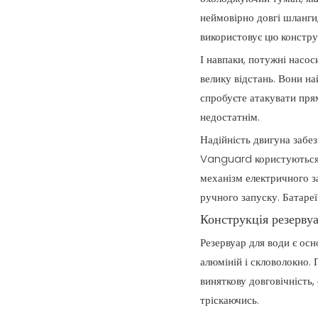
неймовірно довгі шланги,
використовує цю констру
І навпаки, потужні насос
велику відстань. Вони на
спробуєте атакувати пря
недостатнім.
Надійність двигуна забе
Vanguard користуються 
механізм електричного з
ручного запуску. Батареї
Конструкція резерву
Резервуар для води є ос
алюміній і скловолокно. 
виняткову довговічність,
тріскаючись.