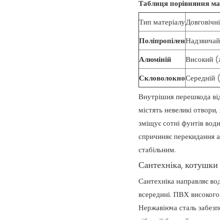
Таблиця порівняння ма
Тип матеріалу
Довговічні
Поліпропілен
Надзвичай
Алюміній
Високий (
Скловолокно
Середній 
Внутрішня перешкода віді
містять невеликі отвори,
зміщує сотні фунтів води
спричиняє перекидання а
стабільним.
Сантехніка, котушки 
Сантехніка направляє вод
всередині. ПВХ високого
Нержавіюча сталь забезпе