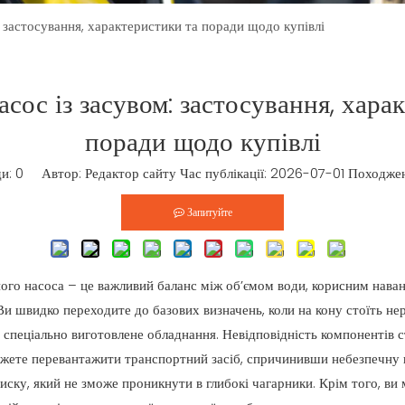
 застосування, характеристики та поради щодо купівлі
ос із засувом: застосування, хара
поради щодо купівлі
ди:
0
Автор: Редактор сайту Час публікації: 2026-07-01 Походже
Запитуйте
го насоса – це важливий баланс між об’ємом води, корисним нава
и швидко переходите до базових визначень, коли на кону стоїть нер
, спеціально виготовлене обладнання. Невідповідність компонентів 
ожете перевантажити транспортний засіб, спричинивши небезпечну 
иску, який не зможе проникнути в глибокі чагарники. Крім того, ви