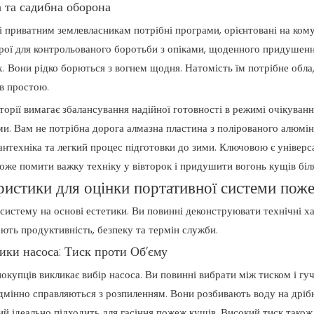
а та садибна оборона
 приватним землевласникам потрібні програми, орієнтовані на кому
рої для контрольованого боротьби з опіками, щоденного придушенн
х. Вони рідко борються з вогнем щодня. Натомість їм потрібне обла
ів простою.
торії вимагає збалансування надійної готовності в режимі очікуван
 Вам не потрібна дорога алмазна пластина з полірованого алюмін
сантехніка та легкий процес підготовки до зими. Ключовою є універ
оже помити важку техніку у вівторок і придушити вогонь кущів біля
ристики для оцінки портативної системи пож
систему на основі естетики. Ви повинні деконструювати технічні ха
ють продуктивність, безпеку та термін служби.
ики насоса: Тиск проти Об’єму
купців викликає вибір насоса. Ви повинні вибрати між тиском і гуч
ідмінно справляються з розпиленням. Вони розбивають воду на дріб
й ідеально підходить для гасіння пожеж кущів. Високий тиск тако