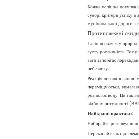
Кожна успішна покупка о
суворі критерії успіху в
муніципальної дороги з т
Протипожежні скиди 
Гасіння пожеж у природі 
густу рослинність. Тому
ваги запобігає перекида
небезпеку.
Реакція пензля значною 
переміщуються, вимагают
розпилює воду. Ця такти
відбору потужності (ВВП
Найкращі практики:
Вибирайте резервуари ши
Переконайтеся, що елеме