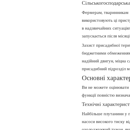
Сільськогосподарськ
Фермерам, тваринникам і
використовують ці прист
в надзвичайних ситуація
запускається після місяц
Захист присадибної тери
бюджетними обмеженнями.
надійний двигун, міцна 
присадибний підрозділ м
Основні характе
Ви не можете оцінювати 
функції повністю визнача
Технічні характерист
Найбільше плутанини у по
насоси високого тиску в
охолоджуючий туман, яки