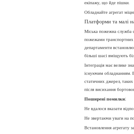
екіпажу, що йде пішки.
Обладнайте агрегат міцн
Платформи та малі н
Міська пожежна служба с
пожежами транспортних з
департаменти встановлюю
більші шасі вміщують біл
Інтеграція має велике зн
існуючим обладнанням. В
статичних джерел, таких 
після висихання бортовог
Поширені помилки:
Не вдалося вказати відпо
Не звертаючи уваги на по
Встановлення агрегату з