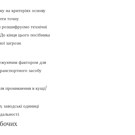
ну на критеріях основу
дити точну
и розшифруємо технічні
 До кінця цього посібника
ої загрози.
бмежуючим фактором для
транспортного засобу
для проникнення в кущі/
, заводські одиниці
дальності.
обочих