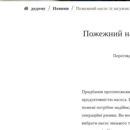
додому
/
Новини
/
Пожежний насос із засувом:
Пожежний нас
Перегля
Придбання протипожежно
продуктивністю насоса. В
пожежі потрібне надійне
операційні ризики. Ви м
вибрати насос низького т