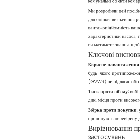
комунальні об’єкти комер
Ми розробили цей посібн
для оцінки, визначення р
вантажопідйомність вашо
характеристики насоса, г
ви матимете знання, щоб
Ключові виснов
Корисне навантаження 
будь-якого протипожежно
(GVWR) не підлягає обг
Тиск проти об’єму:
вибі
дикі місця проти високог
Збірка проти покупки:
пропонують перевірену ди
Вирівнювання пр
застосувань