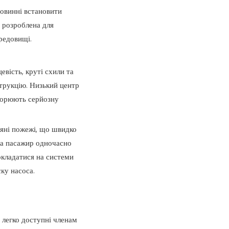
овинні встановити
, розроблена для
редовищі.
вість, круті схили та
трукцію. Низький центр
творюють серйозну
'яні пожежі, що швидко
 а пасажир одночасно
окладатися на системи
ку насоса.
 легко доступні членам