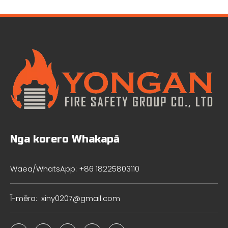
Ahumahi
Nga korero Whakapā
Waea/WhatsApp: +86 18225803110
Ī-mēra:
xiny0207@gmail.com