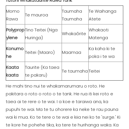
Tūtohi Whakataurite Rawa Tank
Momo
Taumaha
Te Waihanga
Te mauroa
Rawa
Taumaha
Atete
Polyprop
Tino Teitei (Nga
Whakaoti
Whakaōrite
ylene
Huringa)
Matenga
Konumo
Ka kaha ki te
Teitei (Maaro)
Maamaa
he
poka i te wa
Kaata
Taurite (Ka taea
Te taumaha
Teitei
kaata
te pakaru)
He mahi tino nui te whakamarumaru o roto. He
pakitara o roto o roto o te tank. He rua iti kei roto e
taea ai te rere o te wai. I a koe e taraiwa ana, ka
pupuhi te wai. Ma te tu ohorere ka neke te rau pauna
wai ki mua. Ko te tere o te wai e kiia nei ko te 'surge.' Ki
te kore he pohehe tika, ka tere te hurihanga waka. Ka