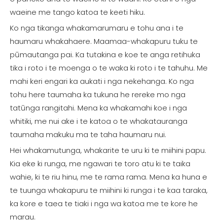
waeine me tango katoa te keeti hiku.
Ko nga tikanga whakamarumaru e tohu ana i te
haumaru whakahaere. Maamaa-whakapuru tuku te
pūmautanga pai. Ka tutakina e koe te anga retihuka
tika i roto i te moenga o te waka ki roto i te tahuhu. Me
mahi keri engari ka aukati i nga nekehanga. Ko nga
tohu here taumaha ka tukuna he rereke mo nga
tatūnga rangitahi. Mena ka whakamahi koe i nga
whitiki, me nui ake i te katoa o te whakatauranga
taumaha makuku ma te taha haumaru nui.
Hei whakamutunga, whakarite te uru ki te miihini papu.
Kia eke ki runga, me ngawari te toro atu ki te taika
wahie, ki te riu hinu, me te rama rama. Mena ka huna e
te tuunga whakapuru te miihini ki runga i te kaa taraka,
ka kore e taea te tiaki i nga wa katoa me te kore he
marau.