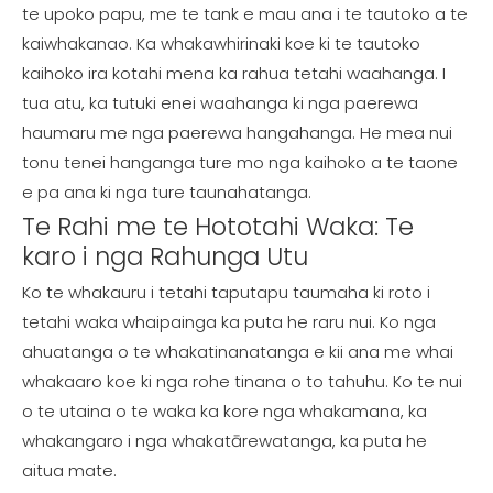
te upoko papu, me te tank e mau ana i te tautoko a te
kaiwhakanao. Ka whakawhirinaki koe ki te tautoko
kaihoko ira kotahi mena ka rahua tetahi waahanga. I
tua atu, ka tutuki enei waahanga ki nga paerewa
haumaru me nga paerewa hangahanga. He mea nui
tonu tenei hanganga ture mo nga kaihoko a te taone
e pa ana ki nga ture taunahatanga.
Te Rahi me te Hototahi Waka: Te
karo i nga Rahunga Utu
Ko te whakauru i tetahi taputapu taumaha ki roto i
tetahi waka whaipainga ka puta he raru nui. Ko nga
ahuatanga o te whakatinanatanga e kii ana me whai
whakaaro koe ki nga rohe tinana o to tahuhu. Ko te nui
o te utaina o te waka ka kore nga whakamana, ka
whakangaro i nga whakatārewatanga, ka puta he
aitua mate.