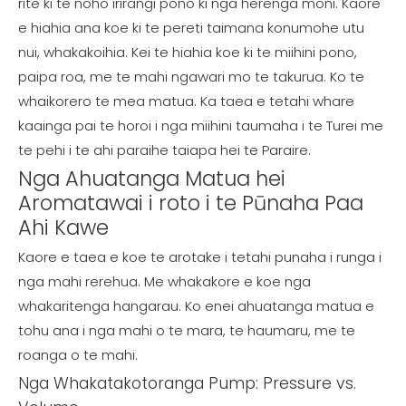
rite ki te noho irirangi pono ki nga herenga moni. Kaore
e hiahia ana koe ki te pereti taimana konumohe utu
nui, whakakoihia. Kei te hiahia koe ki te miihini pono,
paipa roa, me te mahi ngawari mo te takurua. Ko te
whaikorero te mea matua. Ka taea e tetahi whare
kaainga pai te horoi i nga miihini taumaha i te Turei me
te pehi i te ahi paraihe taiapa hei te Paraire.
Nga Ahuatanga Matua hei
Aromatawai i roto i te Pūnaha Paa
Ahi Kawe
Kaore e taea e koe te arotake i tetahi punaha i runga i
nga mahi rerehua. Me whakakore e koe nga
whakaritenga hangarau. Ko enei ahuatanga matua e
tohu ana i nga mahi o te mara, te haumaru, me te
roanga o te mahi.
Nga Whakatakotoranga Pump: Pressure vs.