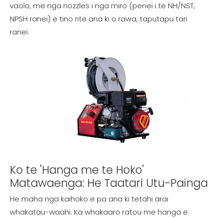
vaolo, me nga nozzles i nga miro (penei i te NH/NST,
NPSH ranei) e tino rite ana ki o rawa, taputapu tari
ranei.
Ko te 'Hanga me te Hoko'
Matawaenga: He Taatari Utu-Painga
He maha nga kaihoko e pa ana ki tetahi arai
whakatau-waahi. Ka whakaaro ratou me hanga e