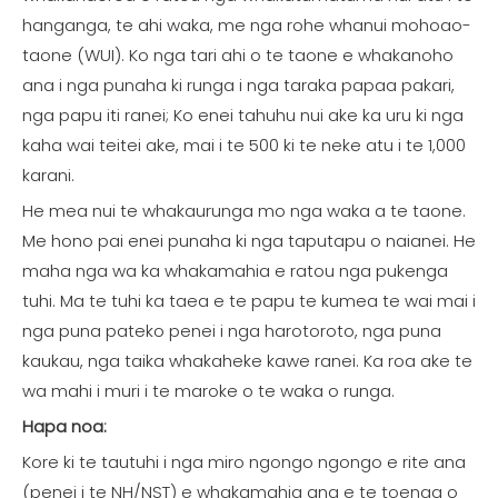
hanganga, te ahi waka, me nga rohe whanui mohoao-
taone (WUI). Ko nga tari ahi o te taone e whakanoho
ana i nga punaha ki runga i nga taraka papaa pakari,
nga papu iti ranei; Ko enei tahuhu nui ake ka uru ki nga
kaha wai teitei ake, mai i te 500 ki te neke atu i te 1,000
karani.
He mea nui te whakaurunga mo nga waka a te taone.
Me hono pai enei punaha ki nga taputapu o naianei. He
maha nga wa ka whakamahia e ratou nga pukenga
tuhi. Ma te tuhi ka taea e te papu te kumea te wai mai i
nga puna pateko penei i nga harotoroto, nga puna
kaukau, nga taika whakaheke kawe ranei. Ka roa ake te
wa mahi i muri i te maroke o te waka o runga.
Hapa noa:
Kore ki te tautuhi i nga miro ngongo ngongo e rite ana
(penei i te NH/NST) e whakamahia ana e te toenga o