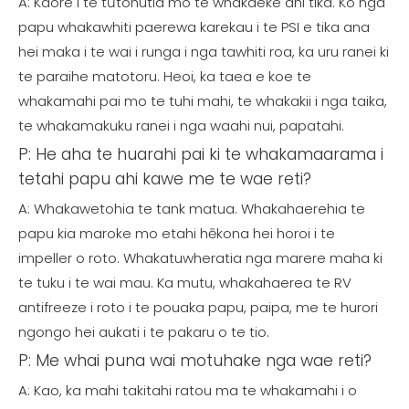
A: Kaore i te tūtohutia mo te whakaeke ahi tika. Ko nga
papu whakawhiti paerewa karekau i te PSI e tika ana
hei maka i te wai i runga i nga tawhiti roa, ka uru ranei ki
te paraihe matotoru. Heoi, ka taea e koe te
whakamahi pai mo te tuhi mahi, te whakakii i nga taika,
te whakamakuku ranei i nga waahi nui, papatahi.
P: He aha te huarahi pai ki te whakamaarama i
tetahi papu ahi kawe me te wae reti?
A: Whakawetohia te tank matua. Whakahaerehia te
papu kia maroke mo etahi hēkona hei horoi i te
impeller o roto. Whakatuwheratia nga marere maha ki
te tuku i te wai mau. Ka mutu, whakahaerea te RV
antifreeze i roto i te pouaka papu, paipa, me te hurori
ngongo hei aukati i te pakaru o te tio.
P: Me whai puna wai motuhake nga wae reti?
A: Kao, ka mahi takitahi ratou ma te whakamahi i o