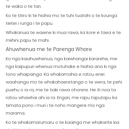
te waka o te tari.
Ko te titiro ki te hiahia mo te tuhi tuatahi o te kounga
teitei i runga i te papu.
Whakanuia te waeine ki mua rawa, ka kore e taea e te
miihini papu te mahi.
Ahuwhenua me te Parenga Whare
Ko nga kaiahuwhenua, nga kaiwhangai kararehe, me
nga kaipupuri whenua motuhake e hiahia ana ki nga
tono whaipainga. Ka whakamahia e ratou enei
waahanga mo te whakahaeretanga o te wera, te pehi
puehu o ia ra, me te tiaki rawa ohorere. He iti noa ta
ratou whawhai ahi ia ra. Engari, me rapu taputapu ka
tiimata pono i muri i te noho mangere mo nga
marama.
Ko te whakamarumaru o te kaainga me whakarite kia