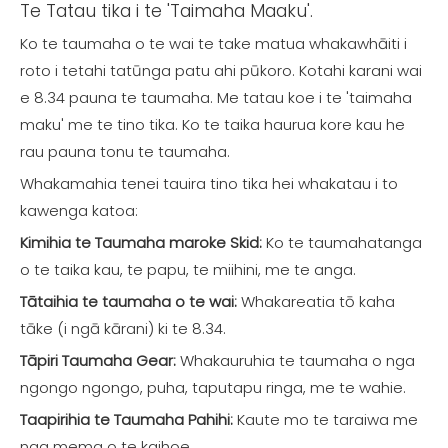
Te Tatau tika i te 'Taimaha Maaku'.
Ko te taumaha o te wai te take matua whakawhāiti i
roto i tetahi tatūnga patu ahi pūkoro. Kotahi karani wai
e 8.34 pauna te taumaha. Me tatau koe i te 'taimaha
maku' me te tino tika. Ko te taika haurua kore kau he
rau pauna tonu te taumaha.
Whakamahia tenei tauira tino tika hei whakatau i to
kawenga katoa:
Kimihia te Taumaha maroke Skid:
Ko te taumahatanga
o te taika kau, te papu, te miihini, me te anga.
Tātaihia te taumaha o te wai:
Whakareatia tō kaha
tāke (i ngā kārani) ki te 8.34.
Tāpiri Taumaha Gear:
Whakauruhia te taumaha o nga
ngongo ngongo, puha, taputapu ringa, me te wahie.
Taapirihia te Taumaha Pahihi:
Kaute mo te taraiwa me
nga mema o te kaihoe.