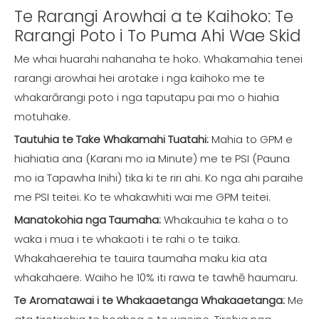
Te Rarangi Arowhai a te Kaihoko: Te
Rarangi Poto i To Puma Ahi Wae Skid
Me whai huarahi nahanaha te hoko. Whakamahia tenei
rarangi arowhai hei arotake i nga kaihoko me te
whakarārangi poto i nga taputapu pai mo o hiahia
motuhake.
Tautuhia te Take Whakamahi Tuatahi:
Mahia to GPM e
hiahiatia ana (Karani mo ia Minute) me te PSI (Pauna
mo ia Tapawha Inihi) tika ki te riri ahi. Ko nga ahi paraihe
me PSI teitei. Ko te whakawhiti wai me GPM teitei.
Manatokohia nga Taumaha:
Whakauhia te kaha o to
waka i mua i te whakaoti i te rahi o te taika.
Whakahaerehia te tauira taumaha maku kia ata
whakahaere. Waiho he 10% iti rawa te tawhē haumaru.
Te Aromatawai i te Whakaaetanga Whakaaetanga:
Me