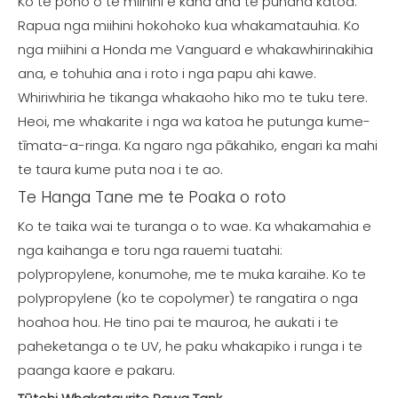
Ko te pono o te miihini e kaha ana te punaha katoa.
Rapua nga miihini hokohoko kua whakamatauhia. Ko
nga miihini a Honda me Vanguard e whakawhirinakihia
ana, e tohuhia ana i roto i nga papu ahi kawe.
Whiriwhiria he tikanga whakaoho hiko mo te tuku tere.
Heoi, me whakarite i nga wa katoa he putunga kume-
tīmata-a-ringa. Ka ngaro nga pākahiko, engari ka mahi
te taura kume puta noa i te ao.
Te Hanga Tane me te Poaka o roto
Ko te taika wai te turanga o to wae. Ka whakamahia e
nga kaihanga e toru nga rauemi tuatahi:
polypropylene, konumohe, me te muka karaihe. Ko te
polypropylene (ko te copolymer) te rangatira o nga
hoahoa hou. He tino pai te mauroa, he aukati i te
paheketanga o te UV, he paku whakapiko i runga i te
paanga kaore e pakaru.