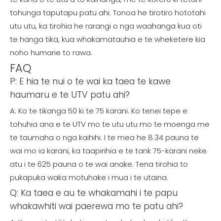
tohunga taputapu patu ahi. Tonoa he tirotiro hototahi
utu utu, ka tirohia he rarangi o nga waahanga kua oti
te hanga tika, kua whakamatauhia e te wheketere kia
noho humarie to rawa.
FAQ
P: E hia te nui o te wai ka taea te kawe
haumaru e te UTV patu ahi?
A: Ko te tikanga 50 ki te 75 karani. Ko tenei tepe e
tohuhia ana e te UTV mo te utu utu mo te moenga me
te taumaha o nga kaihihi. I te mea he 8.34 pauna te
wai mo ia karani, ka taapirihia e te tank 75-karani neke
atu i te 625 pauna o te wai anake. Tena tirohia to
pukapuka waka motuhake i mua i te utaina.
Q: Ka taea e au te whakamahi i te papu
whakawhiti wai paerewa mo te patu ahi?