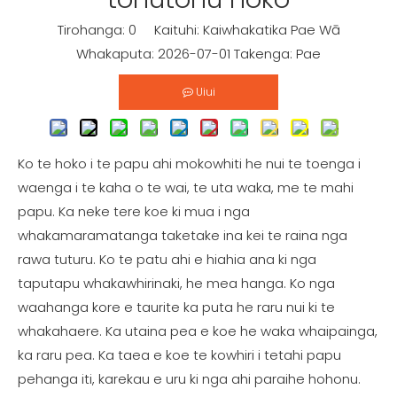
Tirohanga:
0
Kaituhi: Kaiwhakatika Pae Wā
Whakaputa: 2026-07-01 Takenga:
Pae
Uiui
Ko te hoko i te papu ahi mokowhiti he nui te toenga i
waenga i te kaha o te wai, te uta waka, me te mahi
papu. Ka neke tere koe ki mua i nga
whakamaramatanga taketake ina kei te raina nga
rawa tuturu. Ko te patu ahi e hiahia ana ki nga
taputapu whakawhirinaki, he mea hanga. Ko nga
waahanga kore e taurite ka puta he raru nui ki te
whakahaere. Ka utaina pea e koe he waka whaipainga,
ka raru pea. Ka taea e koe te kowhiri i tetahi papu
pehanga iti, karekau e uru ki nga ahi paraihe hohonu.