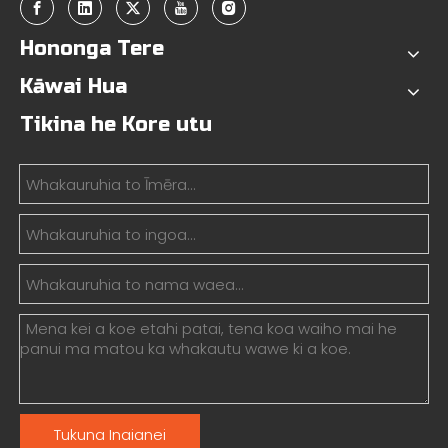
Hononga Tere
Kāwai Hua
Tikina he Kore utu
Tukuna Inaianei