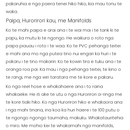
pakaruhia e nga paera tenei hiko hiko, kia mau tonu te
waka.
Paipa, Hurorirori kau, me Manifolds
Ko te mahi paipa e arai ana i te wai mai i te tank ki te
papu, ka mutu ki te ngongo. He waikura o roto nga
paipa piauau i roto i te waa. Ko te PVC pehanga teitei
e mahi ana mo nga putea tino nui engari ka huri i te
pakaru i te tino makariri. Ko te kowiri tira e tuku ana i te
oranga roa pai. Ka mau i nga pehanga teitei, te kino o
te rangi, me nga wiri taratara me te kore e pakaru.
Ko nga reel hose e whakahaere ana i to raina
whakaeke. He iti ake te utu o nga Hurorirori a-ringa me
te kore tiaki hiko. Ko nga Hurorirori hiko e whakaora ana
i nga mahi tinana, ina koa ka huri haere i te 100 putu o
te ngongo ngongo taumaha, makuku. Whakatauritehia
o miro. Me mohio kei te whakamahi nga manifolds,