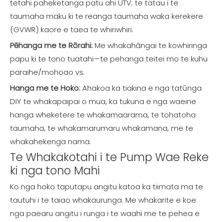
tetahi paheketanga patu ahi UTV; te tatau i te
taumaha maku ki te reanga taumaha waka kerekere
(GVWR) kaore e taea te whiriwhiri.
Pēhanga me te Rōrahi:
Me whakahāngai te kowhiringa
papu ki te tono tuatahi—te pehanga teitei mo te kuhu
paraihe/mohoao vs.
Hanga me te Hoko:
Ahakoa ka tiakina e nga tatūnga
DIY te whakapaipai o mua, ka tukuna e nga waeine
hanga wheketere te whakamaarama, te tohatoha
taumaha, te whakamarumaru whakamana, me te
whakahekenga nama.
Te Whakakotahi i te Pump Wae Reke
ki nga tono Mahi
Ko nga hoko taputapu angitu katoa ka tiimata ma te
tautuhi i te taiao whakaurunga. Me whakarite e koe
nga paearu angitu i runga i te waahi me te pehea e