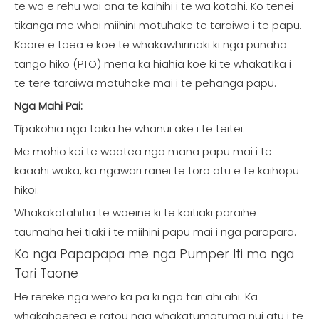
te wa e rehu wai ana te kaihihi i te wa kotahi. Ko tenei
tikanga me whai miihini motuhake te taraiwa i te papu.
Kaore e taea e koe te whakawhirinaki ki nga punaha
tango hiko (PTO) mena ka hiahia koe ki te whakatika i
te tere taraiwa motuhake mai i te pehanga papu.
Nga Mahi Pai:
Tīpakohia nga taika he whanui ake i te teitei.
Me mohio kei te waatea nga mana papu mai i te
kaaahi waka, ka ngawari ranei te toro atu e te kaihopu
hikoi.
Whakakotahitia te waeine ki te kaitiaki paraihe
taumaha hei tiaki i te miihini papu mai i nga parapara.
Ko nga Papapapa me nga Pumper Iti mo nga
Tari Taone
He rereke nga wero ka pa ki nga tari ahi ahi. Ka
whakahaerea e ratou nga whakatumatuma nui atu i te