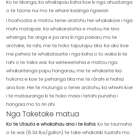
Ko te tikanga, ka whakapau kaha koe ki nga ahuatanga
o te taone nui mo te whare kaainga ngawari.
I hoahoatia e matou tenei aratohu hei whakakore i nga
mahi matapae. Ka whakaratohia e matou he tino
whainga, he anga e pa ana ki nga paearu mo te
arotake, te rahi, me te hoko taputapu tika. Ka ako koe
me pehea te whakataurite i nga kaha o to waka ki te
rahi o te taika wai. Ka wetewetehia e matou nga
whakaritenga papu hangarau, me te whakarite kia
hokona e koe te pehanga tika me te rōrahi e hiahia
ana koe. Hei te mutunga o tenei aratohu, ka whiwhi koe
i te matauranga ki te hoko maia i tetahi punaha i
hangaia mo to riri ahi.
Nga Taketake matua
Ko te Utauta e whakahau ana i te kaha:
Ko te taumaha
o te wai (8.34 lbs/gallon) te take whakatiki tuatahi mo