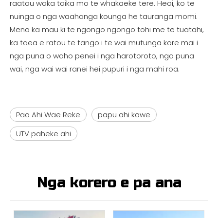
raatau waka taika mo te whakaeke tere. Heoi, ko te
nuinga o nga waahanga kounga he tauranga momi.
Mena ka mau ki te ngongo ngongo tohi me te tuatahi,
ka taea e ratou te tango i te wai mutunga kore mai i
nga puna o waho penei i nga harotoroto, nga puna
wai, nga wai wai ranei hei pupuri i nga mahi roa.
Paa Ahi Wae Reke
papu ahi kawe
UTV paheke ahi
Nga korero e pa ana