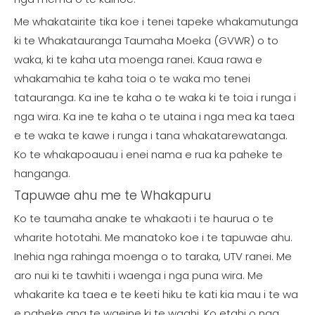
Me whakatairite tika koe i tenei tapeke whakamutunga
ki te Whakatauranga Taumaha Moeka (GVWR) o to
waka, ki te kaha uta moenga ranei. Kaua rawa e
whakamahia te kaha toia o te waka mo tenei
tatauranga. Ka ine te kaha o te waka ki te toia i runga i
nga wira. Ka ine te kaha o te utaina i nga mea ka taea
e te waka te kawe i runga i tana whakatarewatanga.
Ko te whakapoauau i enei nama e rua ka paheke te
hanganga.
Tapuwae ahu me te Whakapuru
Ko te taumaha anake te whakaoti i te haurua o te
wharite hototahi. Me manatoko koe i te tapuwae ahu.
Inehia nga rahinga moenga o to taraka, UTV ranei. Me
aro nui ki te tawhiti i waenga i nga puna wira. Me
whakarite ka taea e te keeti hiku te kati kia mau i te wa
e paheke ana te waeine ki te waahi. Ko etahi o nga