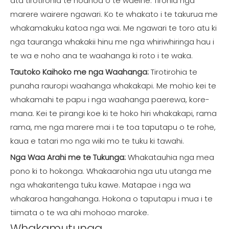
ata tirotirohia te hoahoa o te waeine. Tirohia nga
marere wairere ngawari. Ko te whakato i te takurua me
whakamakuku katoa nga wai. Me ngawari te toro atu ki
nga tauranga whakakii hinu me nga whiriwhiringa hau i
te wa e noho ana te waahanga ki roto i te waka.
Tautoko Kaihoko me nga Waahanga:
Tirotirohia te
punaha rauropi waahanga whakakapi. Me mohio kei te
whakamahi te papu i nga waahanga paerewa, kore-
mana. Kei te pirangi koe ki te hoko hiri whakakapi, rama
rama, me nga marere mai i te toa taputapu o te rohe,
kaua e tatari mo nga wiki mo te tuku ki tawahi.
Nga Waa Arahi me te Tukunga:
Whakatauhia nga mea
pono ki to hokonga. Whakaarohia nga utu utanga me
nga whakaritenga tuku kawe. Matapae i nga wa
whakaroa hangahanga. Hokona o taputapu i mua i te
tiimata o te wa ahi mohoao maroke.
Whakamutunga