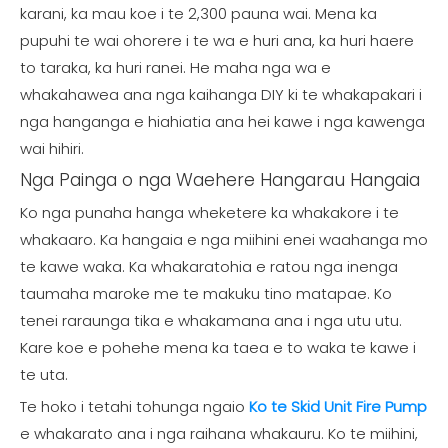
karani, ka mau koe i te 2,300 pauna wai. Mena ka
pupuhi te wai ohorere i te wa e huri ana, ka huri haere
to taraka, ka huri ranei. He maha nga wa e
whakahawea ana nga kaihanga DIY ki te whakapakari i
nga hanganga e hiahiatia ana hei kawe i nga kawenga
wai hihiri.
Nga Painga o nga Waehere Hangarau Hangaia
Ko nga punaha hanga wheketere ka whakakore i te
whakaaro. Ka hangaia e nga miihini enei waahanga mo
te kawe waka. Ka whakaratohia e ratou nga inenga
taumaha maroke me te makuku tino matapae. Ko
tenei raraunga tika e whakamana ana i nga utu utu.
Kare koe e pohehe mena ka taea e to waka te kawe i
te uta.
Te hoko i tetahi tohunga ngaio
Ko te Skid Unit Fire Pump
e whakarato ana i nga raihana whakauru. Ko te miihini,