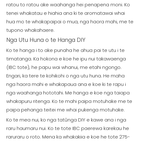
ratou to ratou ake waahanga hei penapena moni. Ko
tenei whakatau e hiahia ana ki te aromatawai whai
hua mo te whakapaipai o mua, nga haora mahi, me te
tupono whakahaere.
Nga Utu Huna o te Hanga DIY
Ko te hanga i to ake punaha he ahua pai te utu i te
timatanga. Ka hokona e koe he ipu nui takawaenga
(IBC tote), he papu wai whanui, me etahi ngongo.
Engari, ka tere te kohikohi o nga utu huna. He maha
nga haora mahi e whakapaua ana e koe ki te rapu i
nga waahanga hototahi. Me hanga e koe nga taiapa
whakapuru ritenga. Ko te mahi paipa motuhake me te
paipa pehanga teitei me whai pukenga motuhake.
Ko te mea nui, ko nga tatūnga DIY e kawe ana i nga
raru haumaru nui. Ko te tote IBC paerewa karekau he
raruraru o roto. Mena ka whakakiia e koe he tote 275-