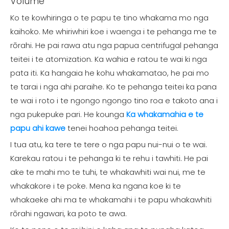
Volume
Ko te kowhiringa o te papu te tino whakama mo nga
kaihoko. Me whiriwhiri koe i waenga i te pehanga me te
rōrahi. He pai rawa atu nga papua centrifugal pehanga
teitei i te atomization. Ka wahia e ratou te wai ki nga
pata iti. Ka hangaia he kohu whakamatao, he pai mo
te tarai i nga ahi paraihe. Ko te pehanga teitei ka pana
te wai i roto i te ngongo ngongo tino roa e takoto ana i
nga pukepuke pari. He kounga
Ka whakamahia e te
papu ahi kawe
tenei hoahoa pehanga teitei.
I tua atu, ka tere te tere o nga papu nui-nui o te wai.
Karekau ratou i te pehanga ki te rehu i tawhiti. He pai
ake te mahi mo te tuhi, te whakawhiti wai nui, me te
whakakore i te poke. Mena ka ngana koe ki te
whakaeke ahi ma te whakamahi i te papu whakawhiti
rōrahi ngawari, ka poto te awa.