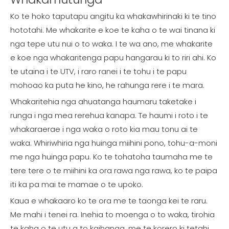
Ko te hoko taputapu angitu ka whakawhirinaki ki te tino
hototahi. Me whakarite e koe te kaha o te wai tinana ki
nga tepe utu nui o to waka. I te wa ano, me whakarite
e koe nga whakaritenga papu hangarau ki to riri ahi. Ko
te utaina i te UTV, i raro ranei i te tohu i te papu
mohoao ka puta he kino, he rahunga rere i te mara.
Whakaritehia nga ahuatanga haumaru taketake i
runga i nga mea rerehua kanapa. Te haumi i roto i te
whakaraerae i nga waka o roto kia mau tonu ai te
waka. Whiriwhiria nga huinga miihini pono, tohu-a-moni
me nga huinga papu. Ko te tohatoha taumaha me te
tere tere o te miihini ka ora rawa nga rawa, ko te paipa
iti ka pa mai te mamae o te upoko.
Kaua e whakaaro ko te ora me te taonga kei te raru.
Me mahi i tenei ra. Inehia to moenga o to waka, tirohia
te kaha o te utu a to kaihanga, me te korero ki tetahi