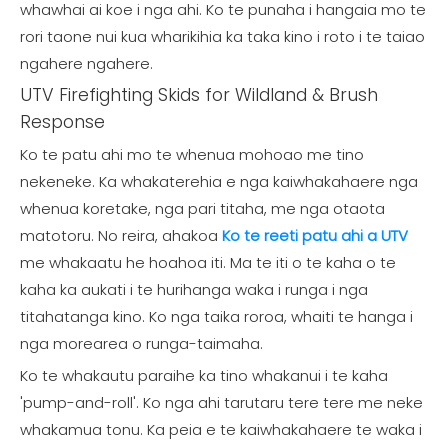
whawhai ai koe i nga ahi. Ko te punaha i hangaia mo te
rori taone nui kua wharikihia ka taka kino i roto i te taiao
ngahere ngahere.
UTV Firefighting Skids for Wildland & Brush
Response
Ko te patu ahi mo te whenua mohoao me tino
nekeneke. Ka whakaterehia e nga kaiwhakahaere nga
whenua koretake, nga pari titaha, me nga otaota
matotoru. No reira, ahakoa
Ko te reeti patu ahi a UTV
me whakaatu he hoahoa iti. Ma te iti o te kaha o te
kaha ka aukati i te hurihanga waka i runga i nga
titahatanga kino. Ko nga taika roroa, whaiti te hanga i
nga morearea o runga-taimaha.
Ko te whakautu paraihe ka tino whakanui i te kaha
'pump-and-roll'. Ko nga ahi tarutaru tere tere me neke
whakamua tonu. Ka peia e te kaiwhakahaere te waka i