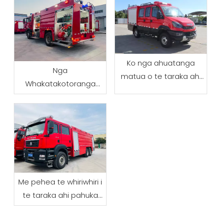
Ko nga ahuatanga
Nga
matua o te taraka ahi
Whakatakotoranga
ngahere kei waho i te
Matua o te Taraka Ahi
huarahi
Waka Wai
Me pehea te whiriwhiri i
te taraka ahi pahuka
mo te patu ahi