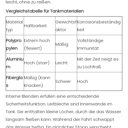
leicht, ohne zu reißen.
Vergleichstabelle für Tankmaterialien
Material
Gewichtsf
Korrosionsbeständig
Haltbarkeit
typ
aktor
keit
Polypro
Extrem hoch
Vollständige
Mäßig
pylen
(flexiert)
Immunität
Aluminiu
Mit der Zeit neigt es
Hoch (starr)
Leicht
m
zu Lochfraß
Fibergla
Mäßig (Kann
Schwer
Hoch
s
knacken)
Interne Blenden erfüllen eine entscheidende
Sicherheitsfunktion. Leitbleche sind Innenwände im
Tank. Sie enthalten kleine Löcher, durch die das Wasser
langsam fließen kann. Während der Fahrt schwappt
das Wasser heftig. Ein plötzlicher Stopp verschiebt