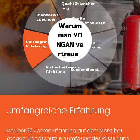
Qualitätssicher
ung
Innovative
Große
Lösungen
Produktpalette
Warum
man YO
Umfangreiche
Globale
NGAN ve
Erfahrung
Abdeckung
rtrauen
kann
Sicherheitsverp
Kundendienst
flichtung
Umfangreiche Erfahrung
Mit über 30 Jahren Erfahrung auf dem Markt hat
Yongan Brandschutz ein umfassendes Wissen und