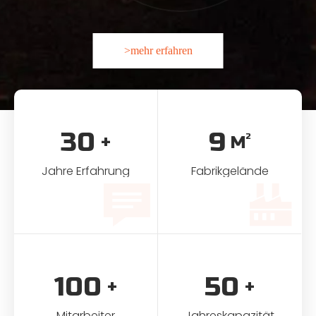
>mehr erfahren
30
9
2
+
M
Jahre Erfahrung
Fabrikgelände
100
50
+
+
Mitarbeiter
Jahreskapazität