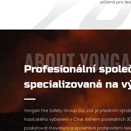
určená pro lesn
Profesionální spole
specializovaná na v
vozů
Yongan Fire Safety Group Co., Ltd. je předním výr
hasičského vybavení v Číně. Během posledních 30 
poskytovat inovativní a spolehlivá protipožární ře