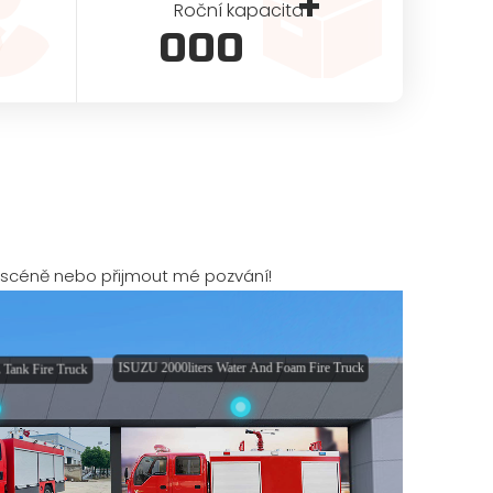
+
Roční kapacita
000
 scéně nebo přijmout mé pozvání!