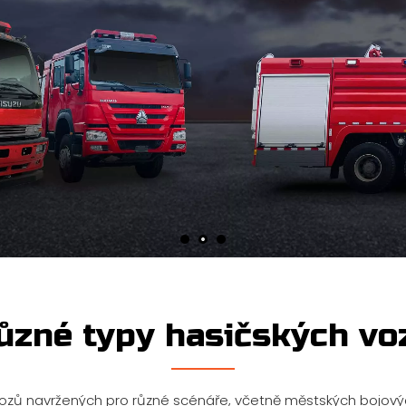
ůzné typy hasičských vo
 vozů navržených pro různé scénáře, včetně městských bojový