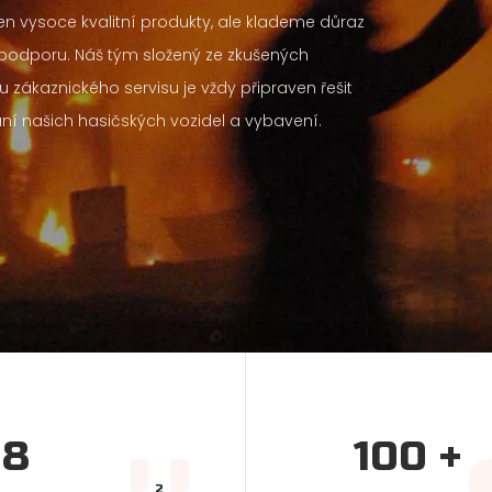
en vysoce kvalitní produkty, ale klademe důraz
 podporu. Náš tým složený ze zkušených
zákaznického servisu je vždy připraven řešit
vání našich hasičských vozidel a vybavení.
8
100
+
2