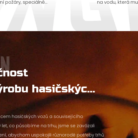
í požáry, speciálně...
na vodu, která mu
čnost
ýrobu hasičských
obcem hasičských vozů a souvisejícího
let, co působíme na trhu, jsme se zavázali
šení, abychom uspokojili různorodé potřeby trhů