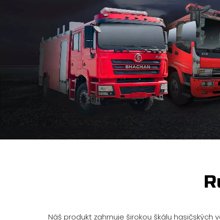
R
Náš produkt zahrnuje širokou škálu hasičských