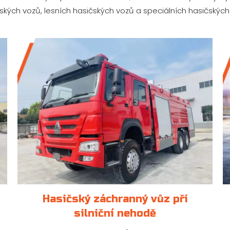
ských vozů, lesních hasičských vozů a speciálních hasičských
Hasičský záchranný vůz při
silniční nehodě