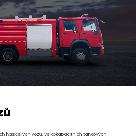
zů
ch hasičských vozů, velkokapacitních tankových