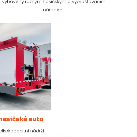
vybaveny různým hasičským a vyprošťovacím
nářadím.
hasičské auto
elkokapacitní nádrží