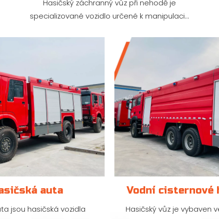
Hasičský záchranný vůz při nehodě je
specializované vozidlo určené k manipulaci...
asičská auta
Vodní cisternové 
ta jsou hasičská vozidla
Hasičský vůz je vybaven v