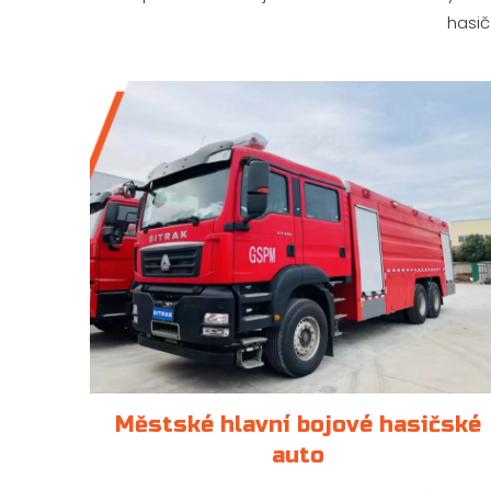
hasič
Městské hlavní bojové hasičské
auto