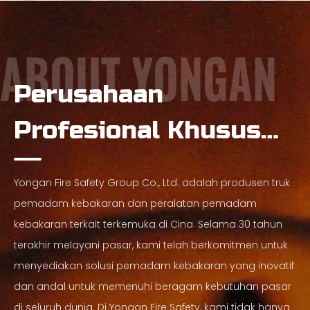
Perusahaan
Profesional Khusus
Manufaktur Truk
Yongan Fire Safety Group Co., Ltd. adalah produsen truk
Pemadam Kebakaran
pemadam kebakaran dan peralatan pemadam
kebakaran terkait terkemuka di Cina. Selama 30 tahun
terakhir melayani pasar, kami telah berkomitmen untuk
menyediakan solusi pemadam kebakaran yang inovatif
dan andal untuk memenuhi beragam kebutuhan pasar
di seluruh dunia. Di Yongan Fire Safety, kami tidak hanya