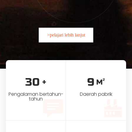
>pelajari lebih lanjut
30
9
2
+
M
Pengalaman bertahun-
Daerah pabrik
tahun