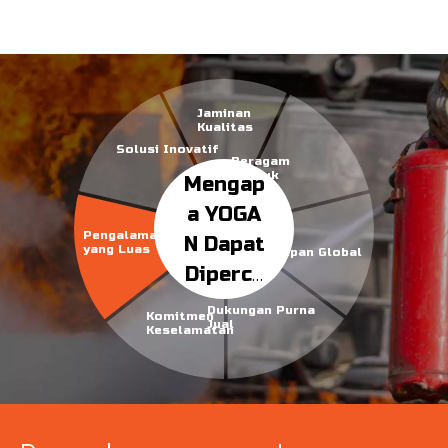
Jaminan
Kualitas
Solusi Inovatif
Beragam
Produk
Mengap
a YOGA
Pengalaman
N Dapat
yang Luas
Cakupan Global
Diperca
ya
Dukungan Purna
Komitmen
Jual
Keselamatan