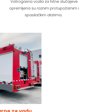
Vatrogasna vozila za hitne slučajeve
opremljena su raznim protupožarnim i
spasilačkim alatima.
erna za vodu