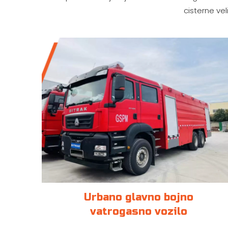
cisterne ve
Urbano glavno bojno
vatrogasno vozilo