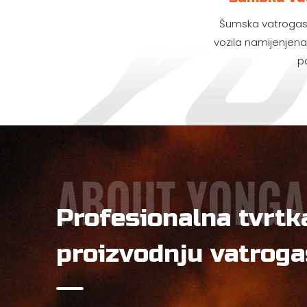
Šumska vatrogasn
vozila namijenjen
p
Profesionalna tvrtka
proizvodnju vatroga