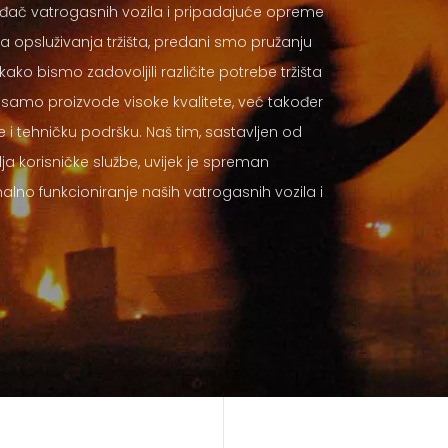
vođač vatrogasnih vozila i pripadajuće opreme
na opsluživanja tržišta, predani smo pružanju
ako bismo zadovoljili različite potrebe tržišta
o samo proizvode visoke kvalitete, već također
tehničku podršku. Naš tim, sastavljen od
ja korisničke službe, uvijek je spreman
alno funkcioniranje naših vatrogasnih vozila i