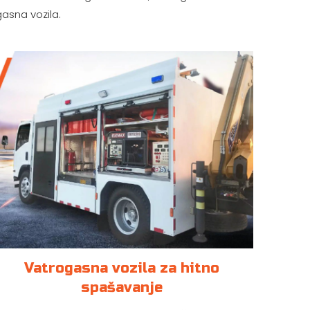
asna vozila.
Vatrogasna vozila za hitno
spašavanje