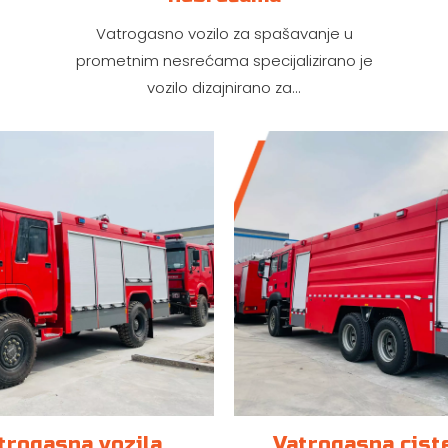
Vatrogasno vozilo za spašavanje u
prometnim nesrećama specijalizirano je
vozilo dizajnirano za...
trogasna vozila
Vatrogasna cist