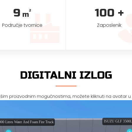
9
100
+
2
m
Područje tvornice
Zaposlenik
DIGITALNI IZLOG
ašim proizvodnim mogućnostima, možete kliknuti na avatar u sce