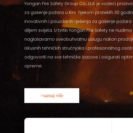
Yongan Fire Safety Group Co., Ltd. je vodeći proiz
za gašenje požara u Kini. Tijekom proteklih 30 godi
inovativnih i pouzdanih rješenja za gašenje požara k
diljem svijeta. U tvrtki Yongan Fire Safety ne nudim
naglašavamo sveobuhvatnu uslugu nakon prodaje i 
iskusnih tehničkih stručnjaka i profesionalnog osobl
odgovoriti na sve tehničke izazove i osigurati optim
opreme.
>saznaj više