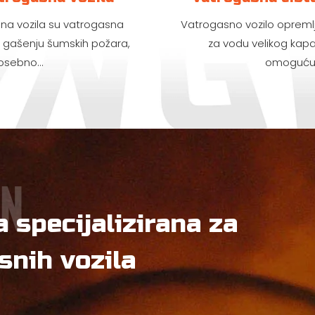
a vozila su vatrogasna
Vatrogasno vozilo opreml
a gašenju šumskih požara,
za vodu velikog kapa
osebno...
omogućuje
 specijalizirana za
snih vozila