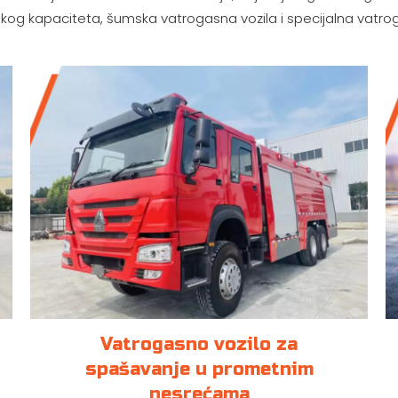
likog kapaciteta, šumska vatrogasna vozila i specijalna vatrog
Vatrogasno vozilo za
spašavanje u prometnim
nesrećama