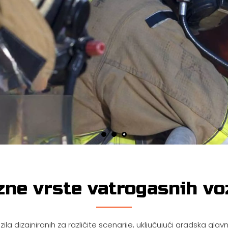
ne vrste vatrogasnih vo
ozila dizajniranih za različite scenarije, uključujući gradska g