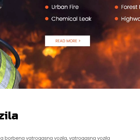
zila
lavna borbena vatrogasna vozila, vatrogasna vozila