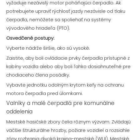
vyžaduje nezávislý motor poháňajúci čerpadlo. Ak
potrebujete upraviť rýchlosť jazdy nezávisle od tlaku
čerpadla, nemôžete sa spoliehať na systémy
vývodového hriadeľa (PTO).
Osvedčené postupy:
Vyberte nádrže širšie, ako sú vysoké.
Zaistite, aby boli ovládacie prvky čerpadla prístupné z
kabíny vozidla alebo aby boli ľahko dosiahnuteľné pre
chodiaceho člena posádky.
Vybavte jednotku odolným krytom kefy na ochranu
motora čerpadla pred úlomkami.
Valníky a malé čerpadlá pre komunálne
oddelenia
Mestské hasičské zbory čelia rôznym výzvam. Zvládajú
väčšie štrukturálne hrozby, požiare vozidiel a rozsiahle
zóny rozhrania divoká krajina-mestské (WUI). Mestské