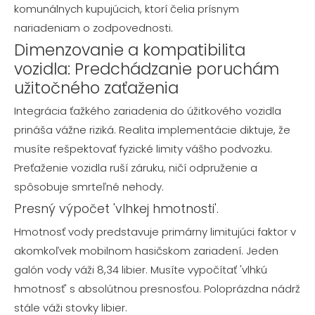
komunálnych kupujúcich, ktorí čelia prísnym
nariadeniam o zodpovednosti.
Dimenzovanie a kompatibilita
vozidla: Predchádzanie poruchám
užitočného zaťaženia
Integrácia ťažkého zariadenia do úžitkového vozidla
prináša vážne riziká. Realita implementácie diktuje, že
musíte rešpektovať fyzické limity vášho podvozku.
Preťaženie vozidla ruší záruku, ničí odpruženie a
spôsobuje smrteľné nehody.
Presný výpočet 'vlhkej hmotnosti'.
Hmotnosť vody predstavuje primárny limitujúci faktor v
akomkoľvek mobilnom hasičskom zariadení. Jeden
galón vody váži 8,34 libier. Musíte vypočítať 'vlhkú
hmotnosť' s absolútnou presnosťou. Poloprázdna nádrž
stále váži stovky libier.