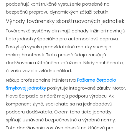
podceňujú konštrukčné vystuženie potrebné na
bezpečnú prepravu dynamických záťaží tekutín.
Výhody továrensky skonštruovaných jednotiek
Továrenské systémy eliminujú dohady. Inžinieri navrhujú
tieto jednotky špeciálne pre automobilovú dopravu.
Poskytujú vysoko predvídateľné metriky suchej a
mokrej hmotnosti. Tieto presné údaje zaručujú
dodržiavanie užitočného zaťaženia. Nikdy neuhádnete,
či vaše vozidlo zvládne náklad.
Nákup profesionálne inžinierstva
Požiarne čerpadlo
šmykovej jednotky
poskytuje integrované záruky. Motor,
hlava čerpadla a nádrž majú podporu výrobcu. Ak
komponent zlyhá, spoliehate sa na jednobodovú
podporu dodávateľa. Okrem toho tieto jednotky
spĺňajú uznávané bezpečnostné a výrobné normy.
Toto dodržiavanie zostáva absolútne kľúčové pre