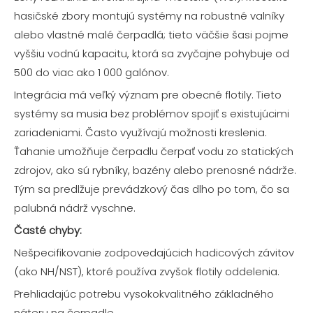
hasičské zbory montujú systémy na robustné valníky
alebo vlastné malé čerpadlá; tieto väčšie šasi pojme
vyššiu vodnú kapacitu, ktorá sa zvyčajne pohybuje od
500 do viac ako 1 000 galónov.
Integrácia má veľký význam pre obecné flotily. Tieto
systémy sa musia bez problémov spojiť s existujúcimi
zariadeniami. Často využívajú možnosti kreslenia.
Ťahanie umožňuje čerpadlu čerpať vodu zo statických
zdrojov, ako sú rybníky, bazény alebo prenosné nádrže.
Tým sa predlžuje prevádzkový čas dlho po tom, čo sa
palubná nádrž vyschne.
Časté chyby:
Nešpecifikovanie zodpovedajúcich hadicových závitov
(ako NH/NST), ktoré používa zvyšok flotily oddelenia.
Prehliadajúc potrebu vysokokvalitného základného
náteru na čerpadle.