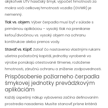
akýkoľvek UTV hasičský šmyk; výpočet hmotnosti za
mokra voči celkovej hmotnosti vozidla (GVWR) je
nemenný.
Tlak vs. objem:
Výber čerpadla musí byť v súlade s
primárnou aplikáciou – vysoký tlak na prenikanie
kefou/divočinou vs. vysoký objem na ochranu
konštrukcie alebo prenos vody.
Stavať vs. Kúpiť:
Zatiaľ čo nastavenia vlastnými rukami
ušetria počiatočný kapitál, jednotky vyrobené vo
výrobe ponúkajú otestované tlmenie, rozloženie
hmotnosti, záručnú ochranu a zníženie zodpovednosti.
Prispôsobenie požiarneho čerpadla
šmykovej jednotky prevádzkovým
aplikáciám
Každý úspešný nákup vybavenia začína definovaním
prostredia nasadenia. Musíte stanoviť prísne kritériá