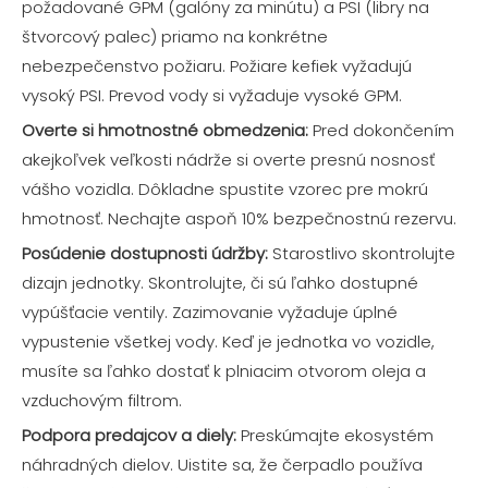
požadované GPM (galóny za minútu) a PSI (libry na
štvorcový palec) priamo na konkrétne
nebezpečenstvo požiaru. Požiare kefiek vyžadujú
vysoký PSI. Prevod vody si vyžaduje vysoké GPM.
Overte si hmotnostné obmedzenia:
Pred dokončením
akejkoľvek veľkosti nádrže si overte presnú nosnosť
vášho vozidla. Dôkladne spustite vzorec pre mokrú
hmotnosť. Nechajte aspoň 10% bezpečnostnú rezervu.
Posúdenie dostupnosti údržby:
Starostlivo skontrolujte
dizajn jednotky. Skontrolujte, či sú ľahko dostupné
vypúšťacie ventily. Zazimovanie vyžaduje úplné
vypustenie všetkej vody. Keď je jednotka vo vozidle,
musíte sa ľahko dostať k plniacim otvorom oleja a
vzduchovým filtrom.
Podpora predajcov a diely:
Preskúmajte ekosystém
náhradných dielov. Uistite sa, že čerpadlo používa