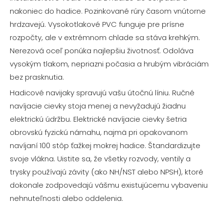
nakoniec do hadice. Pozinkované rúry časom vnútorne
hrdzavejú. Vysokotlakové PVC funguje pre prísne
rozpočty, ale v extrémnom chlade sa stáva krehkým.
Nerezová oceľ ponúka najlepšiu životnosť. Odoláva
vysokým tlakom, nepriazni počasia a hrubým vibráciám
bez prasknutia.
Hadicové navijaky spravujú vašu útočnú líniu. Ručné
navíjacie cievky stoja menej a nevyžadujú žiadnu
elektrickú údržbu. Elektrické navíjacie cievky šetria
obrovskú fyzickú námahu, najmä pri opakovanom
navíjaní 100 stôp ťažkej mokrej hadice. Štandardizujte
svoje vlákna. Uistite sa, že všetky rozvody, ventily a
trysky používajú závity (ako NH/NST alebo NPSH), ktoré
dokonale zodpovedajú vášmu existujúcemu vybaveniu
nehnuteľnosti alebo oddelenia.