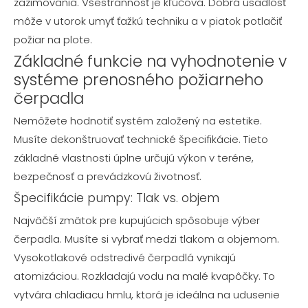
zazimovania. Všestrannosť je kľúčová. Dobrá usadlosť
môže v utorok umyť ťažkú ​​techniku ​​a v piatok potlačiť
požiar na plote.
Základné funkcie na vyhodnotenie v
systéme prenosného požiarneho
čerpadla
Nemôžete hodnotiť systém založený na estetike.
Musíte dekonštruovať technické špecifikácie. Tieto
základné vlastnosti úplne určujú výkon v teréne,
bezpečnosť a prevádzkovú životnosť.
Špecifikácie pumpy: Tlak vs. objem
Najväčší zmätok pre kupujúcich spôsobuje výber
čerpadla. Musíte si vybrať medzi tlakom a objemom.
Vysokotlakové odstredivé čerpadlá vynikajú
atomizáciou. Rozkladajú vodu na malé kvapôčky. To
vytvára chladiacu hmlu, ktorá je ideálna na udusenie