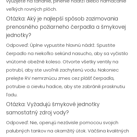
využijete na ťahanie, plnenie nádrží alebo namáčanie
veľkých rovných plôch.
Otázka: Aký je najlepší spôsob zazimovania
prenosného požiarneho čerpadla a šmykovej
jednotky?
Odpoveď: Úplne vypustite hlavnú nádrž. Spustite
čerpadlo na niekoľko sekúnd nasucho, aby sa vyčistilo
vnútorné obežné koleso. Otvorte všetky ventily na
potrubí, aby ste uvoľnili zachytenú vodu. Nakoniec
prelejte RV nemrznúcu zmes cez plášť čerpadla,
potrubie a cievku hadice, aby ste zabránili prasknutiu
ľadu.
Otázka: Vyžadujú šmykové jednotky
samostatný zdroj vody?
Odpoveď: Nie, operujú nezávisle pomocou svojich
palubných tankov na okamžitý útok. Väčšina kvalitných