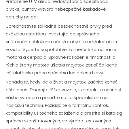
Preťaženie UTV alebo nedostatočná špecifikácia
divokej pumpy vytvára nebezpečné kaskádové
poruchy na poli.
Uprednostnite základné bezpečnostné prvky pred
okázalou estetikou. Investujte do správneho
vnútorného obloženia nádrže, aby ste udržali stabilitu
vozidla. Vyberte si spoľahlivé, komerčné kombinácie
motora a čerpadla. Správne rozloženie hmotnosti a
rýchle štarty motora ušetria majetok, zatiaľ čo lacné
inštalatérske práce spôsobia len bolesti hlavy.
Nehádajte, kedy ide o život a majetok. Začnite konať
ešte dnes. Zmerajte lôžko vozidla, skontrolujte nosnosť
vášho výrobcu a poraďte sa so špecialistom na
hasičskú techniku. Požiadajte o formálnu kontrolu
kompatibility užitočného zaťaženia a prezrite si katalóg
správne skonštruovaných, vo výrobe testovaných
jednotiek, aby ste bezpečne zabezpečili svoj majetok.