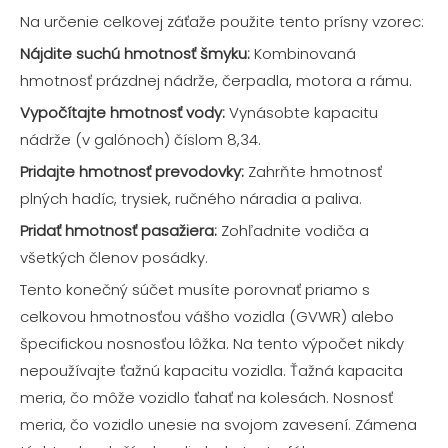
Na určenie celkovej záťaže použite tento prísny vzorec:
Nájdite suchú hmotnosť šmyku:
Kombinovaná
hmotnosť prázdnej nádrže, čerpadla, motora a rámu.
Vypočítajte hmotnosť vody:
Vynásobte kapacitu
nádrže (v galónoch) číslom 8,34.
Pridajte hmotnosť prevodovky:
Zahrňte hmotnosť
plných hadíc, trysiek, ručného náradia a paliva.
Pridať hmotnosť pasažiera:
Zohľadnite vodiča a
všetkých členov posádky.
Tento konečný súčet musíte porovnať priamo s
celkovou hmotnosťou vášho vozidla (GVWR) alebo
špecifickou nosnosťou lôžka. Na tento výpočet nikdy
nepoužívajte ťažnú kapacitu vozidla. Ťažná kapacita
meria, čo môže vozidlo ťahať na kolesách. Nosnosť
meria, čo vozidlo unesie na svojom zavesení. Zámena