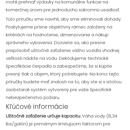
mohli prehnať výdavky na komunálne funkcie na
komerčnej úrovni pre jednoduchú súkromnú usadlosť.
Túto príručku sme navrhli, aby sme eliminovali dohady.
Poskytujeme prísne objektívny rámec založený na
kritériách na hodnotenie, dimenzovanie a nákup
správneho vybavenia. Dozviete sa, ako presne
prispôsobiť užitočné zaťaženie vášho vozidla vhodnej
veľkosti nádrže na vodu. Dekódujeme technické
špecifikácie čerpadla a zabezpečíme, že si kúpite
presný tlak a objem, ktorý potrebujete. Na konci tejto
príručky budete mať znalosti na to, aby ste si s istotou
zaobstarali systém vytvorený pre vaše špecifické
nebezpečenstvo požiaru.
Kľúčové informácie
Užitočné zaťaženie určuje kapacitu:
Váha vody (8,34
lbs/galón) je primárnym limitujúcim faktorom pre