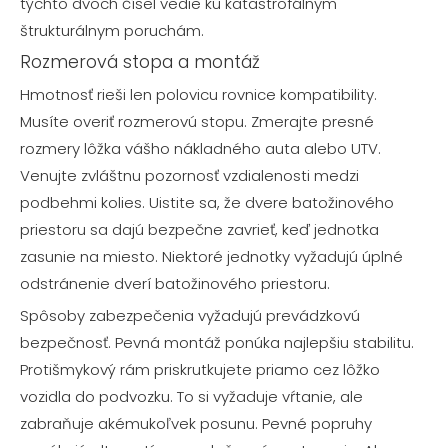
týchto dvoch čísel vedie ku katastrofálnym
štrukturálnym poruchám.
Rozmerová stopa a montáž
Hmotnosť rieši len polovicu rovnice kompatibility.
Musíte overiť rozmerovú stopu. Zmerajte presné
rozmery lôžka vášho nákladného auta alebo UTV.
Venujte zvláštnu pozornosť vzdialenosti medzi
podbehmi kolies. Uistite sa, že dvere batožinového
priestoru sa dajú bezpečne zavrieť, keď jednotka
zasunie na miesto. Niektoré jednotky vyžadujú úplné
odstránenie dverí batožinového priestoru.
Spôsoby zabezpečenia vyžadujú prevádzkovú
bezpečnosť. Pevná montáž ponúka najlepšiu stabilitu.
Protišmykový rám priskrutkujete priamo cez lôžko
vozidla do podvozku. To si vyžaduje vŕtanie, ale
zabraňuje akémukoľvek posunu. Pevné popruhy