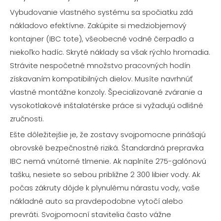
Vybudovanie vlastného systému sa spočiatku zdá
nákladovo efektívne. Zakúpite si medziobjemový
kontajner (IBC tote), všeobecné vodné čerpadlo a
niekoľko hadíc. Skryté náklady sa však rýchlo hromadia.
Strávite nespočetné množstvo pracovných hodín
získavaním kompatibilných dielov. Musíte navrhnúť
vlastné montážne konzoly. Špecializované zváranie a
vysokotlakové inštalatérske práce si vyžadujú odlišné
zručnosti.
Ešte dôležitejšie je, že zostavy svojpomocne prinášajú
obrovské bezpečnostné riziká. Štandardná prepravka
IBC nemá vnútorné tlmenie. Ak naplníte 275-galónovú
tašku, nesiete so sebou približne 2 300 libier vody. Ak
počas zákruty dôjde k plynulému nárastu vody, vaše
nákladné auto sa pravdepodobne vytočí alebo
prevráti. Svojpomocní stavitelia často vážne