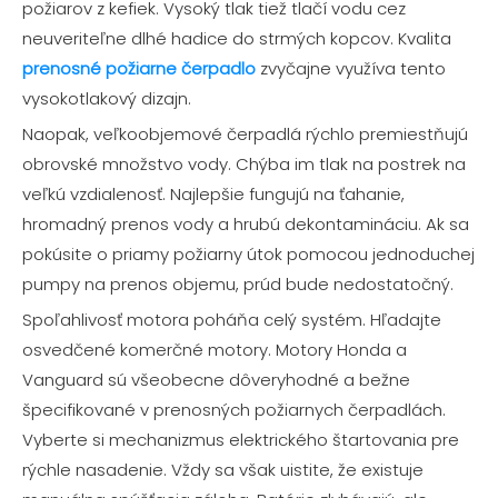
požiarov z kefiek. Vysoký tlak tiež tlačí vodu cez
neuveriteľne dlhé hadice do strmých kopcov. Kvalita
prenosné požiarne čerpadlo
zvyčajne využíva tento
vysokotlakový dizajn.
Naopak, veľkoobjemové čerpadlá rýchlo premiestňujú
obrovské množstvo vody. Chýba im tlak na postrek na
veľkú vzdialenosť. Najlepšie fungujú na ťahanie,
hromadný prenos vody a hrubú dekontamináciu. Ak sa
pokúsite o priamy požiarny útok pomocou jednoduchej
pumpy na prenos objemu, prúd bude nedostatočný.
Spoľahlivosť motora poháňa celý systém. Hľadajte
osvedčené komerčné motory. Motory Honda a
Vanguard sú všeobecne dôveryhodné a bežne
špecifikované v prenosných požiarnych čerpadlách.
Vyberte si mechanizmus elektrického štartovania pre
rýchle nasadenie. Vždy sa však uistite, že existuje