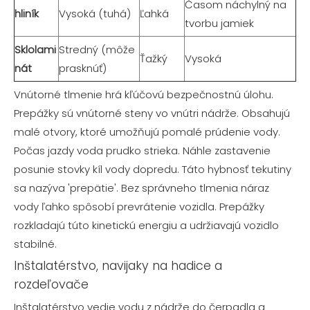
Časom náchylný na
hliník
Vysoká (tuhá)
Ľahká
tvorbu jamiek
Sklolami
Stredný (môže
Ťažký
Vysoká
nát
prasknúť)
Vnútorné tlmenie hrá kľúčovú bezpečnostnú úlohu.
Prepážky sú vnútorné steny vo vnútri nádrže. Obsahujú
malé otvory, ktoré umožňujú pomalé prúdenie vody.
Počas jazdy voda prudko strieka. Náhle zastavenie
posunie stovky kíl vody dopredu. Táto hybnosť tekutiny
sa nazýva 'prepätie'. Bez správneho tlmenia náraz
vody ľahko spôsobí prevrátenie vozidla. Prepážky
rozkladajú túto kinetickú energiu a udržiavajú vozidlo
stabilné.
Inštalatérstvo, navijaky na hadice a
rozdeľovače
Inštalatérstvo vedie vodu z nádrže do čerpadla a