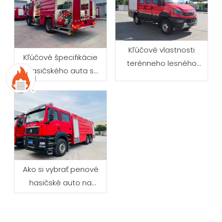
Kľúčové vlastnosti
Kľúčové špecifikácie
terénneho lesného
hasičského auta s
hasičského auta
cisternou na vodu
Ako si vybrať penové
hasičské auto na
priemyselné hasenie
požiarov