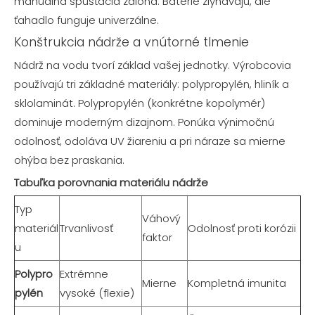
manuálna spúšťacia záloha. Batérie zlyhávajú, ale
ťahadlo funguje univerzálne.
Konštrukcia nádrže a vnútorné tlmenie
Nádrž na vodu tvorí základ vašej jednotky. Výrobcovia
používajú tri základné materiály: polypropylén, hliník a
sklolaminát. Polypropylén (konkrétne kopolymér)
dominuje moderným dizajnom. Ponúka výnimočnú
odolnosť, odoláva UV žiareniu a pri náraze sa mierne
ohýba bez praskania.
Tabuľka porovnania materiálu nádrže
Typ
Váhový
materiál
Trvanlivosť
Odolnosť proti korózii
faktor
u
Polypro
Extrémne
Mierne
Kompletná imunita
pylén
vysoké (flexie)