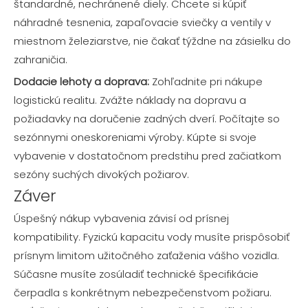
štandardné, nechránené diely. Chcete si kúpiť
náhradné tesnenia, zapaľovacie sviečky a ventily v
miestnom železiarstve, nie čakať týždne na zásielku do
zahraničia.
Dodacie lehoty a doprava:
Zohľadnite pri nákupe
logistickú realitu. Zvážte náklady na dopravu a
požiadavky na doručenie zadných dverí. Počítajte so
sezónnymi oneskoreniami výroby. Kúpte si svoje
vybavenie v dostatočnom predstihu pred začiatkom
sezóny suchých divokých požiarov.
Záver
Úspešný nákup vybavenia závisí od prísnej
kompatibility. Fyzickú kapacitu vody musíte prispôsobiť
prísnym limitom užitočného zaťaženia vášho vozidla.
Súčasne musíte zosúladiť technické špecifikácie
čerpadla s konkrétnym nebezpečenstvom požiaru.