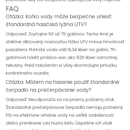
FAQ
Otázka: Koľko vody môže bezpečne uniesť
štandardná hasičská lyžina UTV?
Odpoveď: Zvyčajne 50 až 75 galónov. Tento limit je
striktne diktovaný nosnosťou lôžka UTV mínus hmotnosť
pasažiera. Pretože voda váži 8,34 libier na galón, 75-
galónová nádrž pridáva viac ako 625 libier samotnej
tekutiny. Pred naložením si vždy skontrolujte príručku
konkrétneho vozidla.
Otázka: Môžem na hasenie použiť štandardné
čerpadlo na prečerpávanie vody?
Odpoveď: Neodporúča sa na priamy požiarny útok.
Štandardné prečerpávacie čerpadlá nemajú potrebný
PSI na efektívne vrhanie vody na veľké vzdialenosti
alebo prenikanie cez hustú kefu. Úspešne ich však