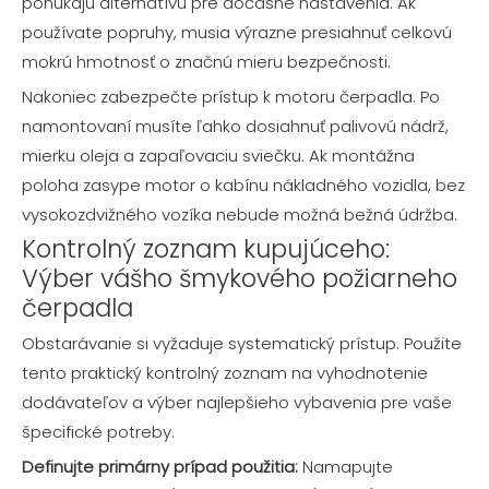
ponúkajú alternatívu pre dočasné nastavenia. Ak
používate popruhy, musia výrazne presiahnuť celkovú
mokrú hmotnosť o značnú mieru bezpečnosti.
Nakoniec zabezpečte prístup k motoru čerpadla. Po
namontovaní musíte ľahko dosiahnuť palivovú nádrž,
mierku oleja a zapaľovaciu sviečku. Ak montážna
poloha zasype motor o kabínu nákladného vozidla, bez
vysokozdvižného vozíka nebude možná bežná údržba.
Kontrolný zoznam kupujúceho:
Výber vášho šmykového požiarneho
čerpadla
Obstarávanie si vyžaduje systematický prístup. Použite
tento praktický kontrolný zoznam na vyhodnotenie
dodávateľov a výber najlepšieho vybavenia pre vaše
špecifické potreby.
Definujte primárny prípad použitia:
Namapujte