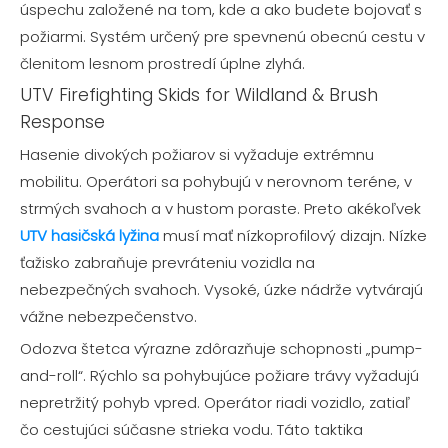
úspechu založené na tom, kde a ako budete bojovať s
požiarmi. Systém určený pre spevnenú obecnú cestu v
členitom lesnom prostredí úplne zlyhá.
UTV Firefighting Skids for Wildland & Brush
Response
Hasenie divokých požiarov si vyžaduje extrémnu
mobilitu. Operátori sa pohybujú v nerovnom teréne, v
strmých svahoch a v hustom poraste. Preto akékoľvek
UTV hasičská lyžina
musí mať nízkoprofilový dizajn. Nízke
ťažisko zabraňuje prevráteniu vozidla na
nebezpečných svahoch. Vysoké, úzke nádrže vytvárajú
vážne nebezpečenstvo.
Odozva štetca výrazne zdôrazňuje schopnosti „pump-
and-roll“. Rýchlo sa pohybujúce požiare trávy vyžadujú
nepretržitý pohyb vpred. Operátor riadi vozidlo, zatiaľ
čo cestujúci súčasne strieka vodu. Táto taktika