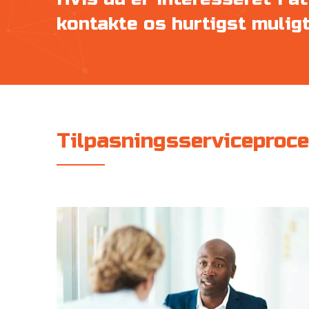
kontakte os hurtigst mulig
Tilpasningsserviceproc