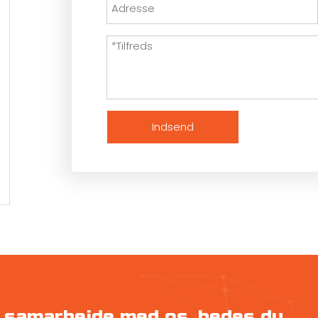
Indsend
at samarbejde med os, bedes du