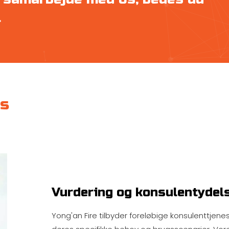
t
es
Vurdering og konsulentydel
Yong'an Fire tilbyder foreløbige konsulenttjene