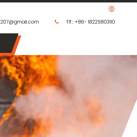
0207@gmail.com
Tlf.: +86- 18225803110
​​​​​​​​