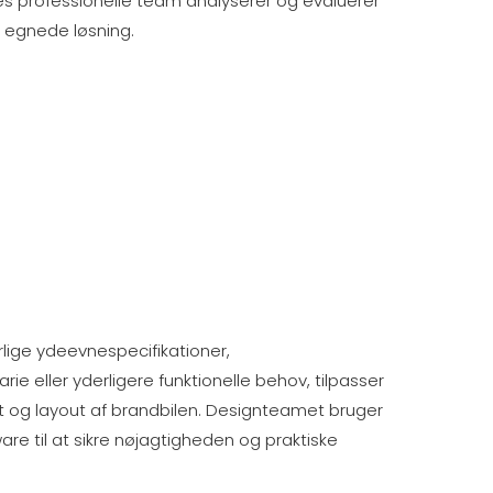
es professionelle team analyserer og evaluerer
t egnede løsning.
lige ydeevnespecifikationer,
e eller yderligere funktionelle behov, tilpasser
 og layout af brandbilen. Designteamet bruger
e til at sikre nøjagtigheden og praktiske