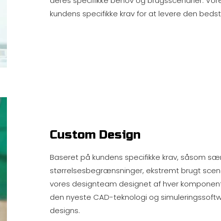
deres specifikke behov og brugsscenarier. Vor
kundens specifikke krav for at levere den beds
Custom Design
Baseret på kundens specifikke krav, såsom sær
størrelsesbegrænsninger, ekstremt brugt scenari
vores designteam designet af hver komponent
den nyeste CAD-teknologi og simuleringssoftwar
designs.