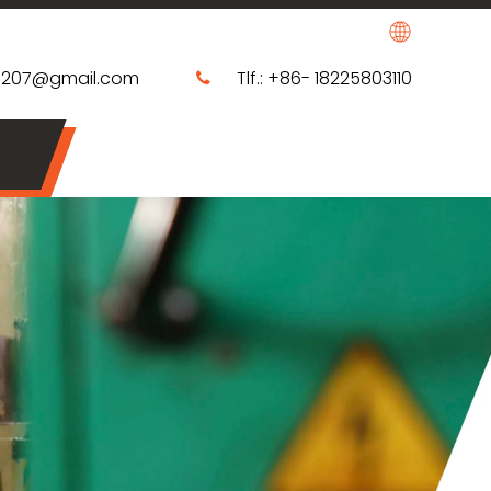
0207@gmail.com
Tlf.: +86- 18225803110
​​​​​​​​