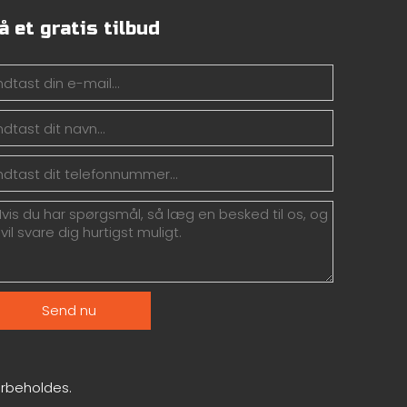
å et gratis tilbud
Send nu
forbeholdes.