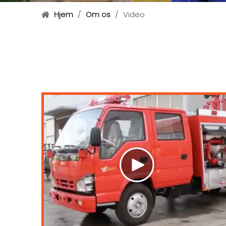
Hjem
/
Om os
/
Video