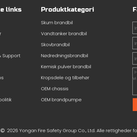
e links
Produktkategori
F
Skum brandbil
r
Vandtanker brandbil
Skovbrandbil
& Support
Nødredningsbrandbil
Kemisk pulver brandbil
os
Kropsdele og tilbehør
OEM chassis
politik
OEM brandpumpe
t
2026
Yongan Fire Safety Group Co., Ltd. Alle rettigheder 
