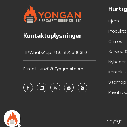
Hurtig
Hjem
Produkte
Kontaktoplysninger
Om os
Service 
Tlf/WhatsApp: +86 18225803110
Nyheder
E-mail:
xiny0207@gmail.com
Kontakt 
Sitemap
Privatlivs
Copyrigh