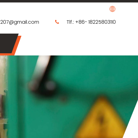
0207@gmail.com
Tlf.: +86- 18225803110
​​​​​​​​