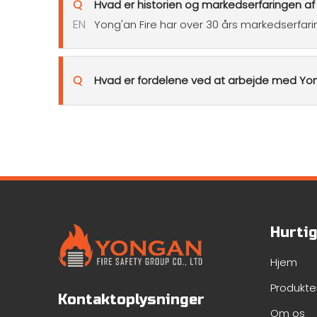
Q
Hvad er historien og markedserfaringen af ​
EN
Yong'an Fire har over 30 års markedserfarin
Q
Hvad er fordelene ved at arbejde med Yo
Hurtig
Hjem
Produkte
Kontaktoplysninger
Om os