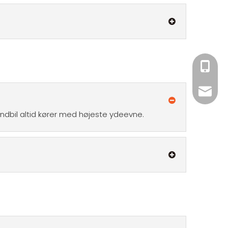
+86 182
xiny02
randbil altid kører med højeste ydeevne.