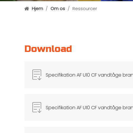
Hjem
/
Om os
/
Ressourcer
Download
Specifikation AF U10 CF vandtåge br
Specifikation AF U10 CF vandtåge br