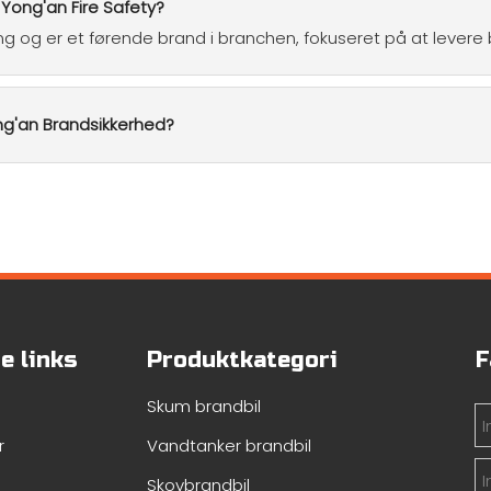
​Yong'an Fire Safety?
g og er et førende brand i branchen, fokuseret på at levere b
ng'an Brandsikkerhed?
e links
Produktkategori
F
Skum brandbil
r
Vandtanker brandbil
Skovbrandbil