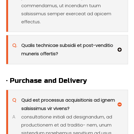
commendamus, ut incendium tuum
salsissimus semper exerceat ad apicem
effectus.
Q.
Qualis technicae subsidii et post-venditio
muneris offertis?
· Purchase and Delivery
Q
Quid est processus acquisitionis ad ignem
salsissimus vir vivens?
A
consultatione initiali ad designandum, ad
productionem et ad traditio- nem, unum
sistendum praebemus servitium ad usus