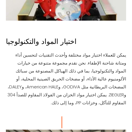
اختيار المواد والتكنولوجيا
يمكن للعملاء اختيار مواد مختلفة وأحدث التقنيات لتحسين أداء
ومتانة شاحنة الإطفاء. نحن نقدم مجموعة متنوعة من خيارات
المواد والتكنولوجيا، بما في ذلك الهياكل المصنوعة من سبائك
الألومنيوم عالية الأداء، أو مضخات الحريق الصينية المحلية، أو
المضخات البريطانية مثل GODIVA، وAmerican HALE، وDALEY،
وZIEGLER. يمكن اختيار مواد الخزان من الفولاذ المقاوم للصدأ 304
المقاوم للتآكل، وخزانات PP، وما إلى ذلك.