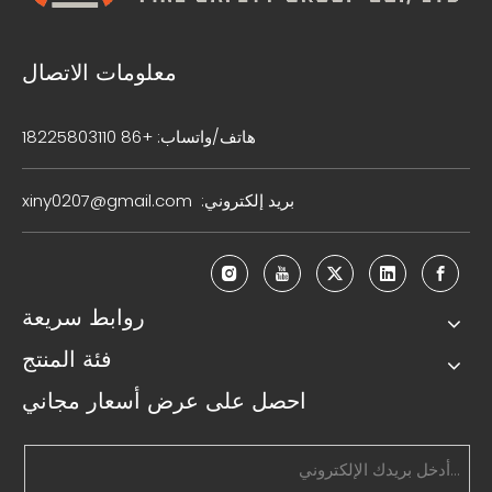
معلومات الاتصال
هاتف/واتساب: +86 18225803110
بريد إلكتروني:
xiny0207@gmail.com
روابط سريعة
فئة المنتج
احصل على عرض أسعار مجاني