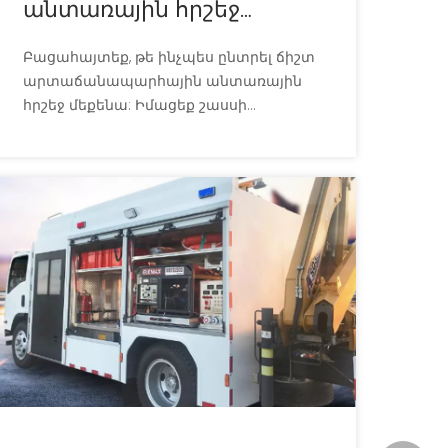
անտառային հրշեջ
մեքենայի հիմնական
Բացահայտեք, թե ինչպես ընտրել ճիշտ
առանձնահատկությունները
արտաճանապարհային անտառային
հրշեջ մեքենա: Իմացեք շասսի
շարժունակության, պոմպային
շարժման և անձնակազմի
անվտանգության համակարգերի
կարևոր բնութագրերը: