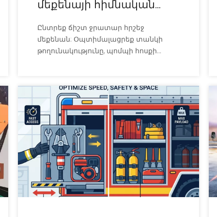
մեքենայի հիմնական
բնութագրերը
Ընտրեք ճիշտ ջրատար հրշեջ
մեքենան: Օպտիմալացրեք տանկի
թողունակությունը, պոմպի հոսքի
արագությունը և շասսիի բնութագրերը՝
ապահով և հուսալի շարժական
ջրամատակարարման համար: