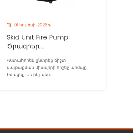
01 հուլիսի, 2026թ
Skid Unit Fire Pump.
Ծրագրեր,
առանձնահատկություններ
Վստահորեն ընտրեք ճիշտ
և գնման խորհուրդներ
սայթաքման միավորի հրշեջ պոմպը:
Իմացեք, թե ինչպես
համապատասխանեցնել մեքենայի
օգտակար բեռը ջրի բաքի չափին և
ընտրել պոմպի կատարյալ
բնութագրերը: