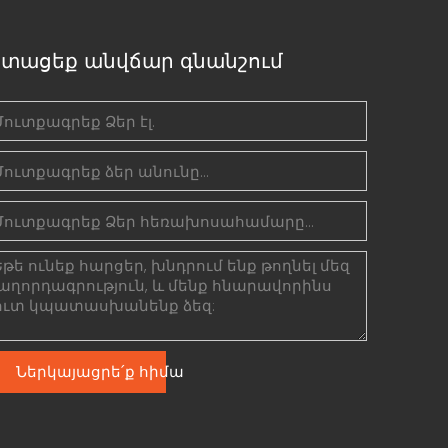
տացեք անվճար գնանշում
Ներկայացրե՛ք հիմա