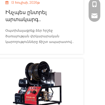
13 հուլիսի, 2026թ
+86 182
Ինչպես ընտրել
xiny02
արտակարգ
իրավիճակների
Օպտիմալացրեք ձեր հրշեջ
փրկարարական հրշեջ
ծառայության փրկարարական
մեքենա հրշեջ
կարողությունները ճիշտ ապարատով:
բաժանմունքների
Իմացեք, թե ինչպես
համապատասխանել գործառնական
համար
պահանջներին, առավելագույնի
հասցնել պահեստավորումը և
անձնակազմի անվտանգությունը: