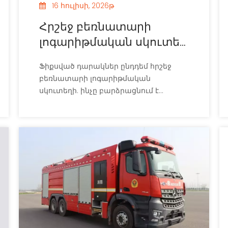
16 հուլիսի, 2026թ
Հրշեջ բեռնատարի
լոգարիթմական սկուտեղ
ընդդեմ ֆիքսված
Ֆիքսված դարակներ ընդդեմ հրշեջ
դարակի. որն է ավելի
բեռնատարի լոգարիթմական
լավ:
սկուտեղի. ինչը բարձրացնում է
անձնակազմի անվտանգությունը և
տեղակայման արագությունը: Իմացեք,
թե ինչու է հիբրիդային դիզայնը
առավելագույնի հասցնում օգտակար
բեռը և էրգոնոմիկան: