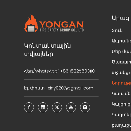
Արագ 
Տուն
Ապրան
Կոնտակտային
Մեր մա
տվյալներ
Ծառայու
Հեռ/WhatsApp՝ +86 18225803110
աջակցո
Նորությ
Էլ. փոստ:
xiny0207@gmail.com
Կապ մե
Կայքի 
Գաղտնի
քաղաքա