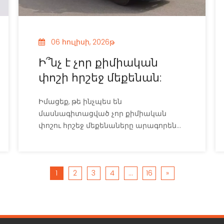
06 հուլիսի, 2026թ
Ի՞նչ է չոր քիմիական
փոշի հրշեջ մեքենան:
Իմացեք, թե ինչպես են
մասնագիտացված չոր քիմիական
փոշու հրշեջ մեքենաները արագորեն
ճնշում են B և C դասերի բարձր
ռիսկայնության արդյունաբերական
հրդեհները՝ կարևոր օբյեկտները
1
2
3
4
...
16
»
պաշտպանելու համար: