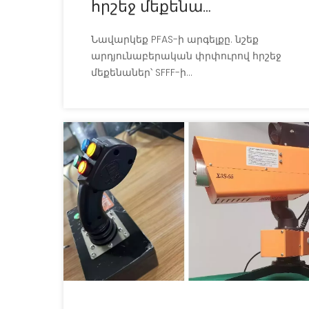
հրշեջ մեքենա
արդյունաբերական
Նավարկեք PFAS-ի արգելքը. նշեք
հրդեհաշիջման համար
արդյունաբերական փրփուրով հրշեջ
մեքենաներ՝ SFFF-ի
համատեղելիությամբ,
համապատասխան չափերով և
համամասնությամբ՝ թանկարժեք
խափանումները կանխելու համար: