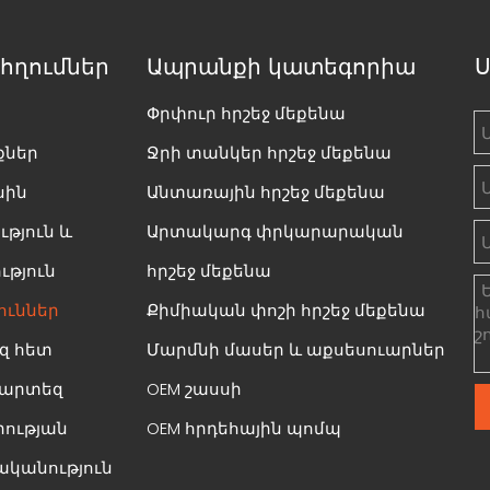
հղումներ
Ապրանքի կատեգորիա
Ս
Փրփուր հրշեջ մեքենա
քներ
Ջրի տանկեր հրշեջ մեքենա
սին
Անտառային հրշեջ մեքենա
թյուն և
Արտակարգ փրկարարական
ւթյուն
հրշեջ մեքենա
ուններ
Քիմիական փոշի հրշեջ մեքենա
զ հետ
Մարմնի մասեր և աքսեսուարներ
քարտեզ
OEM շասսի
ության
OEM հրդեհային պոմպ
կանություն