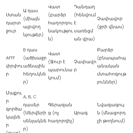
Վատ
Դանդաղ
Ա դաս
Ստան
(բարձր
(հենվում
(միայն
Չափավոր
դարտ
հաղորդու
է
այրվող
(ջրի վնաս)
ջուր
նակությու
սառեցմ
նյութեր)
ն)
ան վրա)
B դաս
Բարձր
Վատ
AFFF
(ածխաջր
(բնապահպ
(Ջուր է
Չափավո
փրփու
ածնային
անական
պարունա
ր
ր
հեղուկնե
մտահոգութ
կում)
ր)
յուններ)
Մաքու
A, B, C
ր
դասեր
Գերազան
Նվազագույ
գործա
(Սերվերի
ց (ոչ
Արագ
ն (մնացորդ
կալնե
սենյակնե
հաղորդիչ)
չի թողնում)
ր
ր)
(գազ)