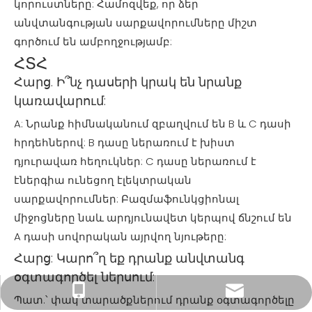
կորուստները: Համոզվեք, որ ձեր
անվտանգության սարքավորումները միշտ
գործում են ամբողջությամբ:
ՀՏՀ
Հարց. Ի՞նչ դասերի կրակ են նրանք
կառավարում:
A: Նրանք հիմնականում զբաղվում են B և C դասի
հրդեհներով: B դասը ներառում է խիստ
դյուրավառ հեղուկներ: C դասը ներառում է
էներգիա ունեցող էլեկտրական
սարքավորումներ: Բազմաֆունկցիոնալ
միջոցները նաև արդյունավետ կերպով ճնշում են
A դասի սովորական այրվող նյութերը:
Հարց: Կարո՞ղ եք դրանք անվտանգ
օգտագործել ներսում:
xiny0207@gmail.com
+86 18225803110
Պատ.՝ փակ տարածքներում դրանք օգտագործելը