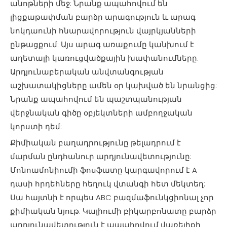
անոթների մեջ: Նրանք ապահովում են
լիցքաթափման բարձր արագություն և արագ
նոկդաունի հնարավորություն վայրկյանների
ընթացքում: Այս արագ առաքումը կանխում է
աղետալի կառուցվածքային խափանումները:
Արդյունաբերական անվտանգության
աշխատակիցները ամեն օր կախված են նրանցից:
Նրանք ապահովում են պաշտպանության
վերջնական գիծը օբյեկտների ամբողջական
կորստի դեմ:
Քիմիական բաղադրությունը թելադրում է
մարման ընդհանուր արդյունավետությունը:
Մոնոամոնիումի ֆոսֆատը կարգավորում է A
դասի հրդեհները հեղուկ վտանգի հետ մեկտեղ:
Սա հայտնի է որպես ABC բազմաֆունկցիոնալ չոր
քիմիական նյութ: Կալիումի բիկարբոնատը բարձր
արդյունավետություն է ապահովում վառելիքի