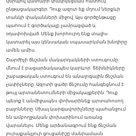
կերպով կատարի փափկեցման հատուկ
ընթացակարգեր: Դուք ազոտ եք մղում ներքևի
տանկի փականների միջով: Այս գործընթացը
պահում է գործակալը չամրացված և
օդափոխված: Մենք խորհուրդ ենք տալիս
կատարել այս կենսական սպասարկման խնդիրը
ամեն ամիս:
Շարժիչի ճնշման մակարդակների ստուգումը
մնում է բացարձակապես կարևոր: Տեխնիկները
շաբաթական ստուգում են անալոգային ճնշման
չափիչները: Ազոտի ցածր ճնշումը հանգեցնում է
թույլ արտանետումների միջակայքերին: Դուք
պետք է անմիջապես փոխարինեք արտահոսող
բալոնները: Սխալ կարգավորիչները պահանջում
են ամբողջական փոխարինում առանց
վարանելու: Մենք արձանագրում ենք ճնշման
յուրաքանչյուր ցուցանիշը մանրամասն