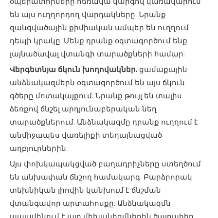
օպերատորները հեռակա կարգով կառավարում
են այս ուղղորդող վարդակները: Նրանք
զանգվածային քիմիական ամպեր են ուղղում
դեպի կրակը: Մենք դրանք օգտագործում ենք
լայնածավալ վտանգի տարածքների համար:
Վերգետնյա ճկուն խողովակներ.
ցամաքային
անձնակազմերն օգտագործում են այս ճկուն
գծերը մոտակայքում: Նրանք թույլ են տալիս
ձեռքով ճնշել արդյունաբերական նեղ
տարածքներում: Անձնակազմը դրանք ուղղում է
անմիջապես վառելիքի տեղայնացված
աղբյուրներին:
Այս փոխկապակցված բաղադրիչները ստեղծում
են անխափան ճնշող համակարգ: Բարձրորակ
տեխնիկան լիովին կանխում է ճնշման
վտանգավոր արտահոսքը: Անձնակազմն
ապավինում է այդ մեխանիզմներին ծայրահեղ