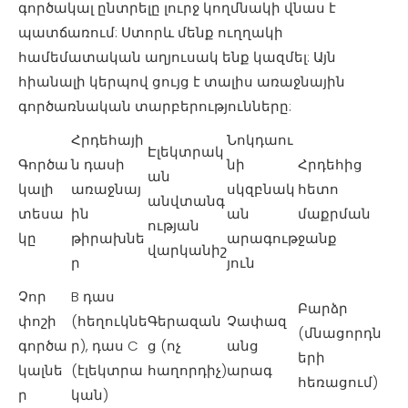
գործակալ ընտրելը լուրջ կողմնակի վնաս է
պատճառում: Ստորև մենք ուղղակի
համեմատական ​​աղյուսակ ենք կազմել: Այն
հիանալի կերպով ցույց է տալիս առաջնային
գործառնական տարբերությունները:
Հրդեհայի
Նոկդաու
Էլեկտրակ
Գործա
ն դասի
նի
Հրդեհից
ան
կալի
առաջնայ
սկզբնակ
հետո
անվտանգ
տեսա
ին
ան
մաքրման
ության
կը
թիրախնե
արագութ
ջանք
վարկանիշ
ր
յուն
Չոր
B դաս
Բարձր
փոշի
(հեղուկնե
Գերազան
Չափազ
(մնացորդն
գործա
ր), դաս C
ց (ոչ
անց
երի
կալնե
(էլեկտրա
հաղորդիչ)
արագ
հեռացում)
ր
կան)