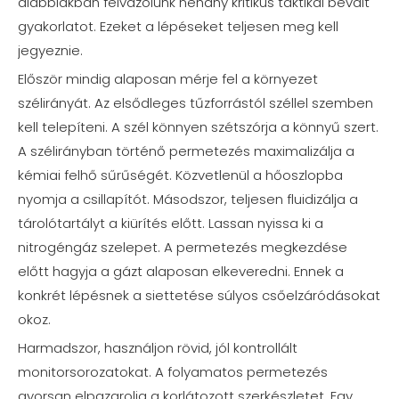
alábbiakban felvázolunk néhány kritikus taktikai bevált
gyakorlatot. Ezeket a lépéseket teljesen meg kell
jegyeznie.
Először mindig alaposan mérje fel a környezet
szélirányát. Az elsődleges tűzforrástól széllel szemben
kell telepíteni. A szél könnyen szétszórja a könnyű szert.
A szélirányban történő permetezés maximalizálja a
kémiai felhő sűrűségét. Közvetlenül a hőoszlopba
nyomja a csillapítót. Másodszor, teljesen fluidizálja a
tárolótartályt a kiürítés előtt. Lassan nyissa ki a
nitrogéngáz szelepet. A permetezés megkezdése
előtt hagyja a gázt alaposan elkeveredni. Ennek a
konkrét lépésnek a siettetése súlyos csőelzáródásokat
okoz.
Harmadszor, használjon rövid, jól kontrollált
monitorsorozatokat. A folyamatos permetezés
gyorsan elpazarolja a korlátozott szerkészletet. Egy