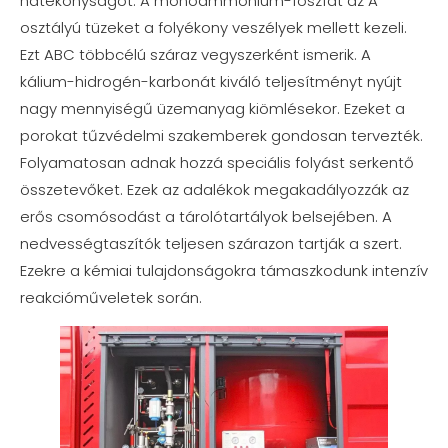
hatékonyságot. A monoammónium-foszfát az A
osztályú tüzeket a folyékony veszélyek mellett kezeli.
Ezt ABC többcélú száraz vegyszerként ismerik. A
kálium-hidrogén-karbonát kiváló teljesítményt nyújt
nagy mennyiségű üzemanyag kiömlésekor. Ezeket a
porokat tűzvédelmi szakemberek gondosan tervezték.
Folyamatosan adnak hozzá speciális folyást serkentő
összetevőket. Ezek az adalékok megakadályozzák az
erős csomósodást a tárolótartályok belsejében. A
nedvességtaszítók teljesen szárazon tartják a szert.
Ezekre a kémiai tulajdonságokra támaszkodunk intenzív
reakcióműveletek során.