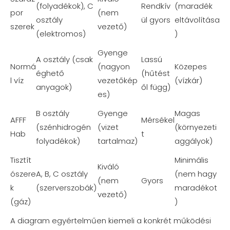
(folyadékok), C
Rendkív
(maradék
por
(nem
osztály
ül gyors
eltávolítása
szerek
vezető)
(elektromos)
)
Gyenge
A osztály (csak
Lassú
Normá
(nagyon
Közepes
éghető
(hűtést
l víz
vezetőkép
(vízkár)
anyagok)
ől függ)
es)
B osztály
Gyenge
Magas
AFFF
Mérsékel
(szénhidrogén
(vizet
(környezeti
Hab
t
folyadékok)
tartalmaz)
aggályok)
Tisztít
Minimális
Kiváló
ószere
A, B, C osztály
(nem hagy
(nem
Gyors
k
(szerverszobák)
maradékot
vezető)
(gáz)
)
A diagram egyértelműen kiemeli a konkrét működési