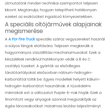
útmutatónk minden technikai szempontot teljesen
kibont. Megtanulja, hogyan telepítheti hatékonyan
ezeket az eszközöket ingadozó környezetekben.
A speciális oltójárművek alapjainak
megismerése
A
A Por Fire Truck
speciális száraz vegyszereket használ
a súlyos lángok eloltására. Teljesen megkerülik a
hagyományos vízszállítási mechanizmusokat. Ezek a
készülékek rendkívül hatékonyan védik a B és C
osztályú tüzeket. A gyártók az elsődleges
tárolótartályokat elsősorban nátrium-hidrogén-
karbonáttal töltik be. Egyes modellek helyett kálium-
hidrogén-karbonátot használnak. A tűzvédelmi
mérnökök ezt a változatot Purple-K-nak hívják. Ezek a
finomított vegyi anyagok azonnal megszakítják az
égési láncreakciókat. Hatalmas leütési teljesítményt