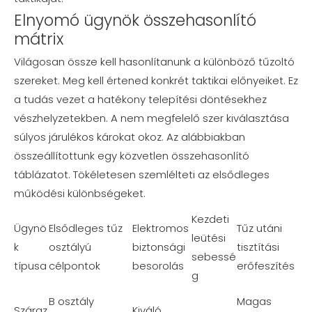
Elnyomó ügynök összehasonlító
mátrix
Világosan össze kell hasonlítanunk a különböző tűzoltó
szereket. Meg kell értened konkrét taktikai előnyeiket. Ez
a tudás vezet a hatékony telepítési döntésekhez
vészhelyzetekben. A nem megfelelő szer kiválasztása
súlyos járulékos károkat okoz. Az alábbiakban
összeállítottunk egy közvetlen összehasonlító
táblázatot. Tökéletesen szemlélteti az elsődleges
működési különbségeket.
Kezdeti
Ügynö
Elsődleges tűz
Elektromos
Tűz utáni
leütési
k
osztályú
biztonsági
tisztítási
sebessé
típusa
célpontok
besorolás
erőfeszítés
g
B osztály
Magas
Száraz
Kiváló