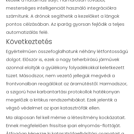
mesterséges intelligenciát használó integrációkra
számítunk. A drónok segíthetik a kezelőket a lángok
pontos célzásában. Az iparág gyorsan fejlődik a teljes
automatizálás felé.
Következtetés
Egyértelműen összefoglalhatunk néhány létfontosságú
dolgot. Először is, ezek a nagy teherbírású járművek
azonnal eloltják a gyúlékony folyadékokkal keletkezett
tüzet. Másodszor, nem vezető jellegük megvédi a
frontvonalban reagálókat az áramütéstől. Harmadszor,
a szigorú havi karbantartási protokollok hatékonyan
megelőzik a kritikus rendszerhibákat. Ezek jelentik a
végső védelmet az ipari katasztrófák ellen.
Ma alaposan fel kell mérnie a létesítmény kockázatait.
Ennek megfelelően frissítse ipari elnyomás-flottáját.
Átfogóan képezze ki katasztrófaelhárítási csapatait a