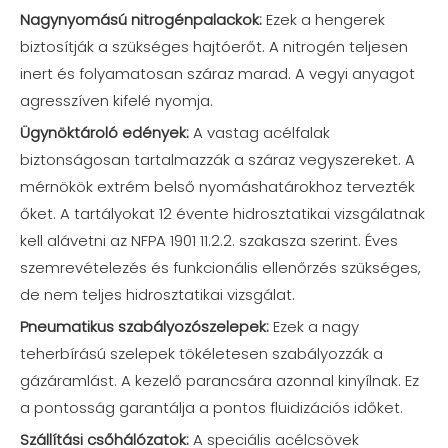
Nagynyomású nitrogénpalackok:
Ezek a hengerek
biztosítják a szükséges hajtóerőt. A nitrogén teljesen
inert és folyamatosan száraz marad. A vegyi anyagot
agresszíven kifelé nyomja.
Ügynöktároló edények:
A vastag acélfalak
biztonságosan tartalmazzák a száraz vegyszereket. A
mérnökök extrém belső nyomáshatárokhoz tervezték
őket. A tartályokat 12 évente hidrosztatikai vizsgálatnak
kell alávetni az NFPA 1901 11.2.2. szakasza szerint. Éves
szemrevételezés és funkcionális ellenőrzés szükséges,
de nem teljes hidrosztatikai vizsgálat.
Pneumatikus szabályozószelepek:
Ezek a nagy
teherbírású szelepek tökéletesen szabályozzák a
gázáramlást. A kezelő parancsára azonnal kinyílnak. Ez
a pontosság garantálja a pontos fluidizációs időket.
Szállítási csőhálózatok:
A speciális acélcsövek