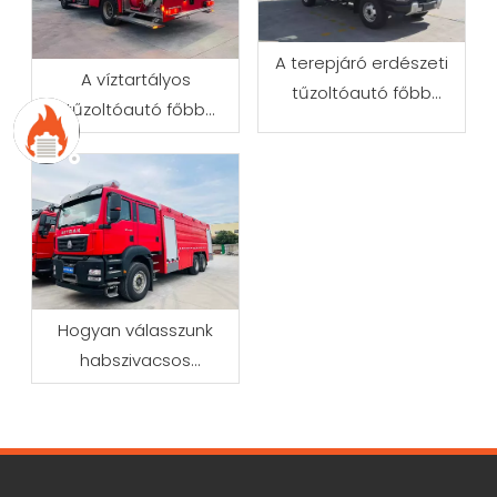
A terepjáró erdészeti
A víztartályos
tűzoltóautó főbb
tűzoltóautó főbb
jellemzői
jellemzői
Hogyan válasszunk
habszivacsos
tűzoltókocsit ipari
tűzoltáshoz