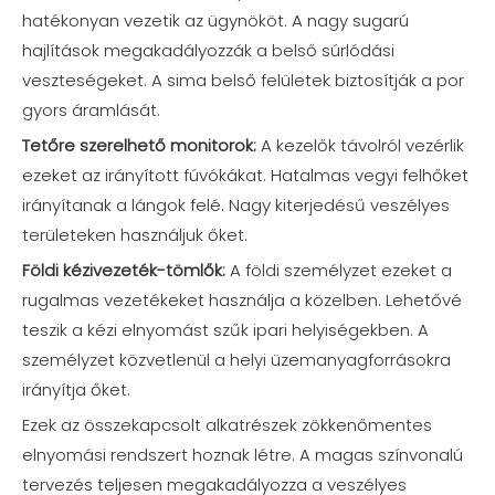
hatékonyan vezetik az ügynököt. A nagy sugarú
hajlítások megakadályozzák a belső súrlódási
veszteségeket. A sima belső felületek biztosítják a por
gyors áramlását.
Tetőre szerelhető monitorok:
A kezelők távolról vezérlik
ezeket az irányított fúvókákat. Hatalmas vegyi felhőket
irányítanak a lángok felé. Nagy kiterjedésű veszélyes
területeken használjuk őket.
Földi kézivezeték-tömlők:
A földi személyzet ezeket a
rugalmas vezetékeket használja a közelben. Lehetővé
teszik a kézi elnyomást szűk ipari helyiségekben. A
személyzet közvetlenül a helyi üzemanyagforrásokra
irányítja őket.
Ezek az összekapcsolt alkatrészek zökkenőmentes
elnyomási rendszert hoznak létre. A magas színvonalú
tervezés teljesen megakadályozza a veszélyes