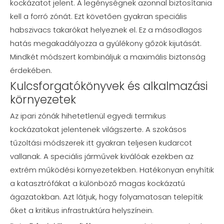
kockázatot jelent. A legénységnek azonnal biztosítania
kell a forró zónát. Ezt követően gyakran speciális
habszivacs takarókat helyeznek el. Ez a másodlagos
hatás megakadályozza a gyúlékony gőzök kijutását.
Mindkét módszert kombináljuk a maximális biztonság
érdekében.
Kulcsforgatókönyvek és alkalmazási
környezetek
Az ipari zónák hihetetlenül egyedi termikus
kockázatokat jelentenek világszerte. A szokásos
tűzoltási módszerek itt gyakran teljesen kudarcot
vallanak. A speciális járművek kiválóak ezekben az
extrém működési környezetekben. Hatékonyan enyhítik
a katasztrófákat a különböző magas kockázatú
ágazatokban. Azt látjuk, hogy folyamatosan telepítik
őket a kritikus infrastruktúra helyszínein.