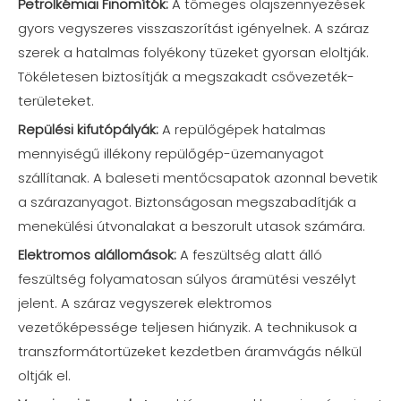
Petrolkémiai Finomítók:
A tömeges olajszennyezések
gyors vegyszeres visszaszorítást igényelnek. A száraz
szerek a hatalmas folyékony tüzeket gyorsan eloltják.
Tökéletesen biztosítják a megszakadt csővezeték-
területeket.
Repülési kifutópályák:
A repülőgépek hatalmas
mennyiségű illékony repülőgép-üzemanyagot
szállítanak. A baleseti mentőcsapatok azonnal bevetik
a szárazanyagot. Biztonságosan megszabadítják a
menekülési útvonalakat a beszorult utasok számára.
Elektromos alállomások:
A feszültség alatt álló
feszültség folyamatosan súlyos áramütési veszélyt
jelent. A száraz vegyszerek elektromos
vezetőképessége teljesen hiányzik. A technikusok a
transzformátortüzeket kezdetben áramvágás nélkül
oltják el.