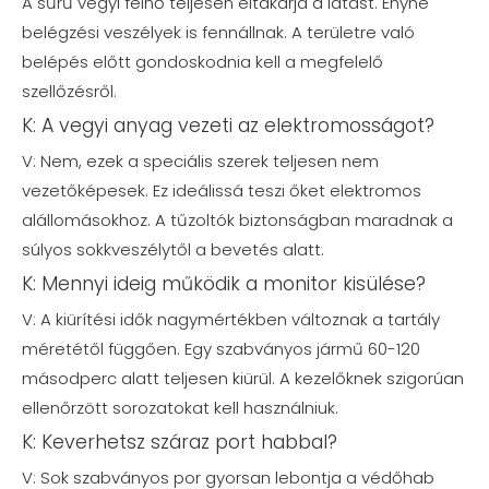
A sűrű vegyi felhő teljesen eltakarja a látást. Enyhe
belégzési veszélyek is fennállnak. A területre való
belépés előtt gondoskodnia kell a megfelelő
szellőzésről.
K: A vegyi anyag vezeti az elektromosságot?
V: Nem, ezek a speciális szerek teljesen nem
vezetőképesek. Ez ideálissá teszi őket elektromos
alállomásokhoz. A tűzoltók biztonságban maradnak a
súlyos sokkveszélytől a bevetés alatt.
K: Mennyi ideig működik a monitor kisülése?
V: A kiürítési idők nagymértékben változnak a tartály
méretétől függően. Egy szabványos jármű 60-120
másodperc alatt teljesen kiürül. A kezelőknek szigorúan
ellenőrzött sorozatokat kell használniuk.
K: Keverhetsz száraz port habbal?
V: Sok szabványos por gyorsan lebontja a védőhab