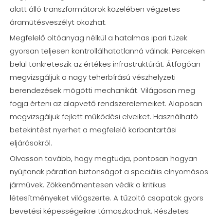
alatt álló transzformátorok közelében végzetes
áramütésveszélyt okozhat.
Megfelelő oltóanyag nélkül a hatalmas ipari tüzek
gyorsan teljesen kontrollálhatatlanná válnak. Perceken
belül tönkreteszik az értékes infrastruktúrát. Átfogóan
megvizsgáljuk a nagy teherbírású vészhelyzeti
berendezések mögötti mechanikát. Világosan meg
fogja érteni az alapvető rendszerelemeiket. Alaposan
megvizsgáljuk fejlett működési elveiket. Használható
betekintést nyerhet a megfelelő karbantartási
eljárásokról.
Olvasson tovább, hogy megtudja, pontosan hogyan
nyújtanak páratlan biztonságot a speciális elnyomásos
járművek. Zökkenőmentesen védik a kritikus
létesítményeket világszerte. A tűzoltó csapatok gyors
bevetési képességeikre támaszkodnak. Részletes