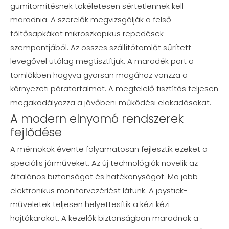
gumitömítésnek tökéletesen sértetlennek kell
maradnia. A szerelők megvizsgálják a felső
töltősapkákat mikroszkopikus repedések
szempontjából. Az összes szállítótömlőt sűrített
levegővel utólag megtisztítjuk. A maradék port a
tömlőkben hagyva gyorsan magához vonzza a
környezeti páratartalmat. A megfelelő tisztítás teljesen
megakadályozza a jövőbeni működési elakadásokat.
A modern elnyomó rendszerek
fejlődése
A mérnökök évente folyamatosan fejlesztik ezeket a
speciális járműveket. Az új technológiák növelik az
általános biztonságot és hatékonyságot. Ma jobb
elektronikus monitorvezérlést látunk. A joystick-
műveletek teljesen helyettesítik a kézi kézi
hajtókarokat. A kezelők biztonságban maradnak a