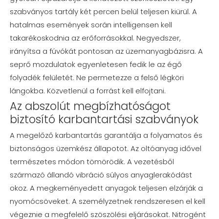
szabványos tartály két percen belül teljesen kiürül. A
hatalmas események során intelligensen kell
takarékoskodnia az erőforrásokkal. Negyedszer,
irányítsa a fúvókát pontosan az üzemanyagbázisra. A
seprő mozdulatok egyenletesen fedik le az égő
folyadék felületét. Ne permetezze a felső légköri
lángokba. Közvetlenül a forrást kell elfojtani.
Az abszolút megbízhatóságot
biztosító karbantartási szabványok
A megelőző karbantartás garantálja a folyamatos és
biztonságos üzemkész állapotot. Az oltóanyag idővel
természetes módon tömörödik. A vezetésből
származó állandó vibráció súlyos anyaglerakódást
okoz. A megkeményedett anyagok teljesen elzárják a
nyomócsöveket. A személyzetnek rendszeresen el kell
végeznie a megfelelő szöszölési eljárásokat. Nitrogént