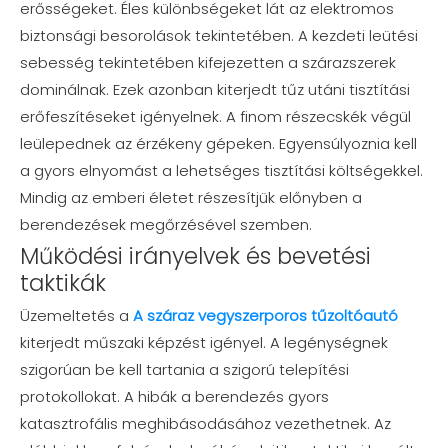
erősségeket. Éles különbségeket lát az elektromos
biztonsági besorolások tekintetében. A kezdeti leütési
sebesség tekintetében kifejezetten a szárazszerek
dominálnak. Ezek azonban kiterjedt tűz utáni tisztítási
erőfeszítéseket igényelnek. A finom részecskék végül
leülepednek az érzékeny gépeken. Egyensúlyoznia kell
a gyors elnyomást a lehetséges tisztítási költségekkel.
Mindig az emberi életet részesítjük előnyben a
berendezések megőrzésével szemben.
Működési irányelvek és bevetési
taktikák
Üzemeltetés a
A száraz vegyszerporos tűzoltóautó
kiterjedt műszaki képzést igényel. A legénységnek
szigorúan be kell tartania a szigorú telepítési
protokollokat. A hibák a berendezés gyors
katasztrofális meghibásodásához vezethetnek. Az