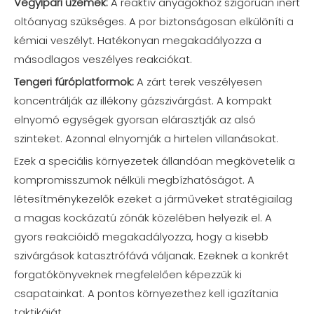
Vegyipari üzemek:
A reaktív anyagokhoz szigorúan inert
oltóanyag szükséges. A por biztonságosan elkülöníti a
kémiai veszélyt. Hatékonyan megakadályozza a
másodlagos veszélyes reakciókat.
Tengeri fúróplatformok:
A zárt terek veszélyesen
koncentrálják az illékony gázszivárgást. A kompakt
elnyomó egységek gyorsan elárasztják az alsó
szinteket. Azonnal elnyomják a hirtelen villanásokat.
Ezek a speciális környezetek állandóan megkövetelik a
kompromisszumok nélküli megbízhatóságot. A
létesítménykezelők ezeket a járműveket stratégiailag
a magas kockázatú zónák közelében helyezik el. A
gyors reakcióidő megakadályozza, hogy a kisebb
szivárgások katasztrófává váljanak. Ezeknek a konkrét
forgatókönyveknek megfelelően képezzük ki
csapatainkat. A pontos környezethez kell igazítania
taktikáját.