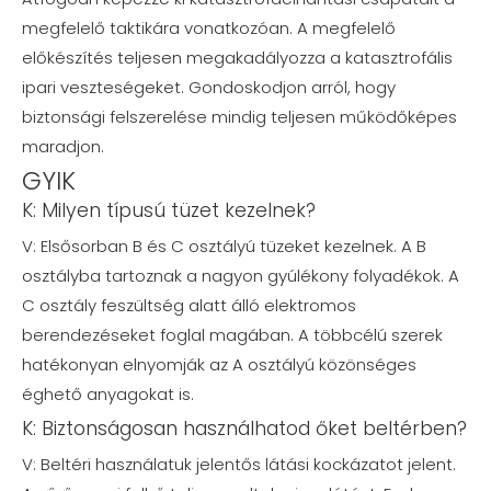
megfelelő taktikára vonatkozóan. A megfelelő
előkészítés teljesen megakadályozza a katasztrofális
ipari veszteségeket. Gondoskodjon arról, hogy
biztonsági felszerelése mindig teljesen működőképes
maradjon.
GYIK
K: Milyen típusú tüzet kezelnek?
V: Elsősorban B és C osztályú tüzeket kezelnek. A B
osztályba tartoznak a nagyon gyúlékony folyadékok. A
C osztály feszültség alatt álló elektromos
berendezéseket foglal magában. A többcélú szerek
hatékonyan elnyomják az A osztályú közönséges
éghető anyagokat is.
K: Biztonságosan használhatod őket beltérben?
V: Beltéri használatuk jelentős látási kockázatot jelent.