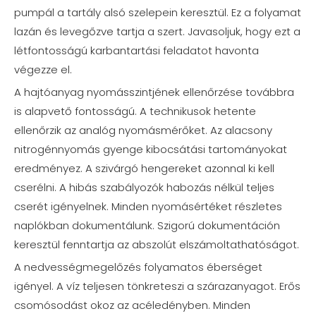
pumpál a tartály alsó szelepein keresztül. Ez a folyamat
lazán és levegőzve tartja a szert. Javasoljuk, hogy ezt a
létfontosságú karbantartási feladatot havonta
végezze el.
A hajtóanyag nyomásszintjének ellenőrzése továbbra
is alapvető fontosságú. A technikusok hetente
ellenőrzik az analóg nyomásmérőket. Az alacsony
nitrogénnyomás gyenge kibocsátási tartományokat
eredményez. A szivárgó hengereket azonnal ki kell
cserélni. A hibás szabályozók habozás nélkül teljes
cserét igényelnek. Minden nyomásértéket részletes
naplókban dokumentálunk. Szigorú dokumentáción
keresztül fenntartja az abszolút elszámoltathatóságot.
A nedvességmegelőzés folyamatos éberséget
igényel. A víz teljesen tönkreteszi a szárazanyagot. Erős
csomósodást okoz az acéledényben. Minden