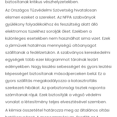
biztosítanak kritikus vészhelyzetekben.
Az Országos Tűzvédelmi Szövetség hivatalosan
elismeri ezeket a szereket. Az NFPA szabványok
gyúlékony folyadékokhoz és feszültség alatt álló
elektromos tüzekhez sorolják őket. Ezekben a
különleges esetekben nem használhat sima vizet. Ezek
a járművek hatalmas mennyiségű oltóanyagot
szállítanak a fedélzetükön. A szabványos kereskedelmi
egységek több ezer kilogrammot tárolnak lezárt
edényekben. Nagy kisülési sebességet és gyors leütési
képességet biztosítanak másodperceken belül. Ez a
gyors szállítás megakadályozza a katasztrofális
szerkezeti hibákat. Az iparbiztonsági tisztek naponta
számítanak rájuk. Ezek biztosítják a végső védelmi
vonalat a létesítmény teljes elvesztésével szemben.
A kémiai összetétel határozza meg az általános oltási