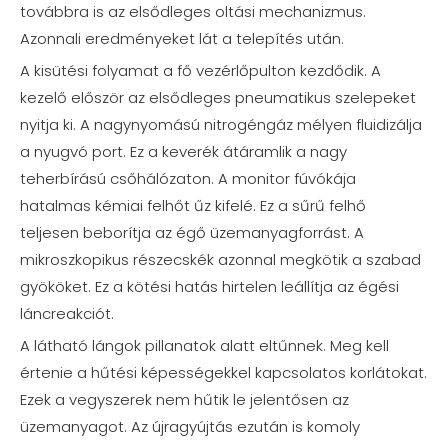
továbbra is az elsődleges oltási mechanizmus.
Azonnali eredményeket lát a telepítés után.
A kisütési folyamat a fő vezérlőpulton kezdődik. A
kezelő először az elsődleges pneumatikus szelepeket
nyitja ki. A nagynyomású nitrogéngáz mélyen fluidizálja
a nyugvó port. Ez a keverék átáramlik a nagy
teherbírású csőhálózaton. A monitor fúvókája
hatalmas kémiai felhőt űz kifelé. Ez a sűrű felhő
teljesen beborítja az égő üzemanyagforrást. A
mikroszkopikus részecskék azonnal megkötik a szabad
gyököket. Ez a kötési hatás hirtelen leállítja az égési
láncreakciót.
A látható lángok pillanatok alatt eltűnnek. Meg kell
értenie a hűtési képességekkel kapcsolatos korlátokat.
Ezek a vegyszerek nem hűtik le jelentősen az
üzemanyagot. Az újragyújtás ezután is komoly