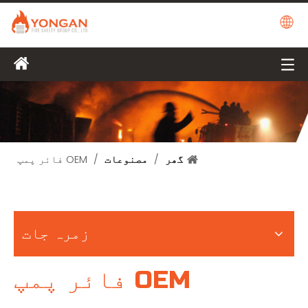
گھر
/
مصنوعات
/
OEM فائر پمپ
زمرہ جات
OEM فائر پمپ