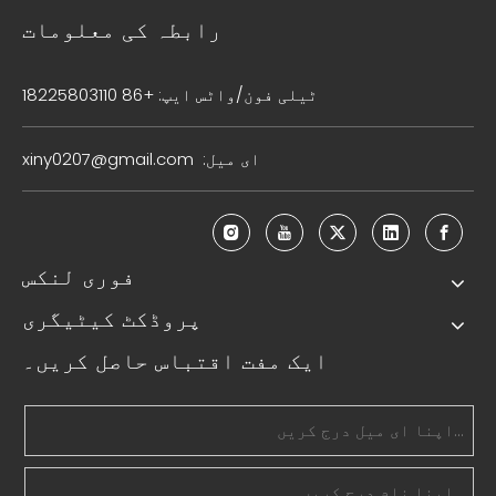
رابطہ کی معلومات
ٹیلی فون/واٹس ایپ: +86 18225803110
ای میل:
xiny0207@gmail.com
فوری لنکس
پروڈکٹ کیٹیگری
ایک مفت اقتباس حاصل کریں۔