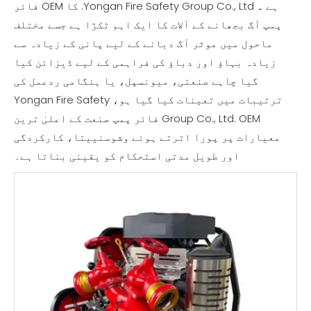
ہے
۔
Yongan Fire Safety Group Co., Ltd. کا OEM فائر
پمپ آگ بجھانے کے آلات کا ایک اہم ٹکڑا ہے جسے مختلف
ماحول میں موثر آگ دبانے کے لیے پانی کے زیادہ سے
زیادہ بہاؤ اور دباؤ کی فراہمی کے لیے ڈیزائن کیا
گیا چاہے صنعتی، میونسپل، یا ہنگامی ردعمل کی
ترتیبات میں تعینات کیا گیا ہو، Yongan Fire Safety
Group Co., Ltd. OEM فائر پمپ صنعت کے اعلیٰ ترین
معیارات پر پورا اترتے ہوئے وشوسنییتا، کارکردگی
اور طویل مدتی استحکام کو یقینی بناتا ہے۔