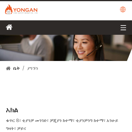
ቤት
/
ያግኙን
አክል
ቁጥር 8፣ ቲያንቻ መንገድ፣ ቻጂያን ከተማ፣ ቲያንቻንግ ከተማ፣ አንሁይ
ግዛት፣ ቻይና