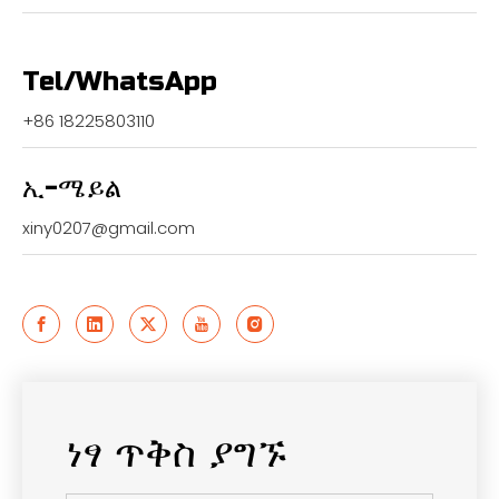
Tel/WhatsApp
+86 18225803110
ኢ-ሜይል
xiny0207@gmail.com
ነፃ ጥቅስ ያግኙ