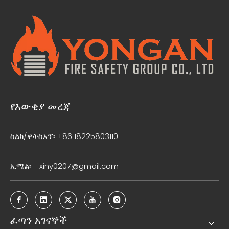
የእውቂያ መረጃ
ስልክ/ዋትስአፕ፡ +86 18225803110
ኢሜል፡-
xiny0207@gmail.com
ፈጣን አገናኞች