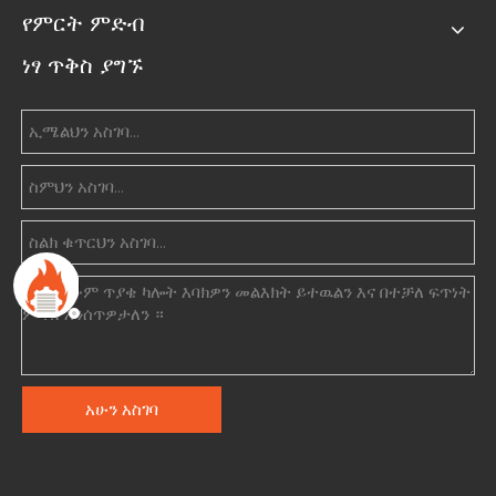
የምርት ምድብ
ነፃ ጥቅስ ያግኙ
አሁን አስገባ