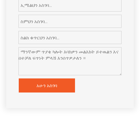
አሁን አስገባ