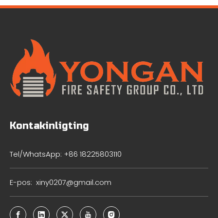
Kontakinligting
Tel/WhatsApp: +86 18225803110
E-pos:
xiny0207@gmail.com