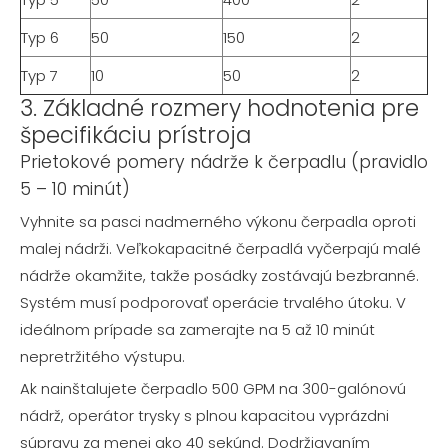
Typ 6
50
150
2
Typ 7
10
50
2
3. Základné rozmery hodnotenia pre
špecifikáciu prístroja
Prietokové pomery nádrže k čerpadlu (pravidlo
5 – 10 minút)
Vyhnite sa pasci nadmerného výkonu čerpadla oproti
malej nádrži. Veľkokapacitné čerpadlá vyčerpajú malé
nádrže okamžite, takže posádky zostávajú bezbranné.
Systém musí podporovať operácie trvalého útoku. V
ideálnom prípade sa zamerajte na 5 až 10 minút
nepretržitého výstupu.
Ak nainštalujete čerpadlo 500 GPM na 300-galónovú
nádrž, operátor trysky s plnou kapacitou vyprázdni
súpravu za menej ako 40 sekúnd. Dodržiavaním