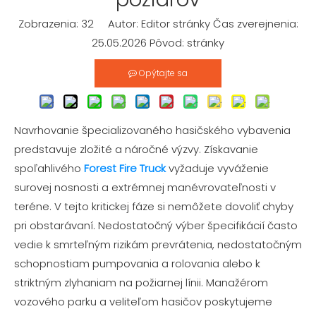
Zobrazenia:
32
Autor: Editor stránky Čas zverejnenia:
25.05.2026 Pôvod:
stránky
Opýtajte sa
Navrhovanie špecializovaného hasičského vybavenia
predstavuje zložité a náročné výzvy. Získavanie
spoľahlivého
Forest Fire Truck
vyžaduje vyváženie
surovej nosnosti a extrémnej manévrovateľnosti v
teréne. V tejto kritickej fáze si nemôžete dovoliť chyby
pri obstarávaní. Nedostatočný výber špecifikácií často
vedie k smrteľným rizikám prevrátenia, nedostatočným
schopnostiam pumpovania a rolovania alebo k
striktným zlyhaniam na požiarnej línii. Manažérom
vozového parku a veliteľom hasičov poskytujeme