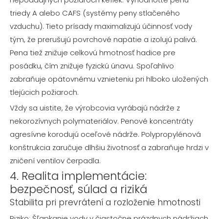
triedy A alebo CAFS (systémy peny stlačeného
vzduchu). Tieto prísady maximalizujú účinnosť vody
tým, že prerušujú povrchové napätie a izolujú palivá.
Pena tiež znižuje celkovú hmotnosť hadice pre
posádku, čím znižuje fyzickú únavu. Spoľahlivo
zabraňuje opätovnému vznieteniu pri hlboko uložených
tlejúcich požiaroch.
Vždy sa uistite, že výrobcovia vyrábajú nádrže z
nekorozívnych polymateriálov. Penové koncentráty
agresívne korodujú oceľové nádrže. Polypropylénová
konštrukcia zaručuje dlhšiu životnosť a zabraňuje hrdzi v
zničení ventilov čerpadla.
4. Realita implementácie:
bezpečnosť, súlad a riziká
Stabilita pri prevrátení a rozloženie hmotnosti
Riziko: Šľapkanie vody v čiastočne prázdnych nádržiach