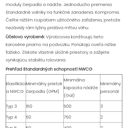
moduly čerpadla a nádrže. Jednoducho premenia
štandardné valníky na funkčné zariadenia. Kompromis:
Čelíte nižším rozpätiam užitočného zaťaženia, pretože
nezávislý rám lyžiny pridáva mŕtvu váhu.
Účelovo vyrobené:
Výrobcovia konštruujú tieto
karosérie priamo na podvozku. Ponúkajú oveľa nižšie
ťažisko. Získate vlastné úložné priestory a zažijete
vynikajúcu stabilitu rolovania.
Prehľad štandardných schopností NWCG
Minimálna
Klasifikáci
Minimálny prietok
Minimálny
kapacita nádrže
a NWCG
čerpadla (GPM)
personál
(Gal)
Typ 3
150
500
3
Typ 4
50
750
2
Typ 5
50
400
2