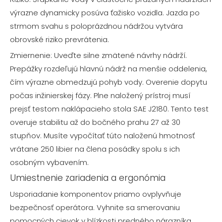
výrazne dynamicky posúva ťažisko vozidla. Jazda po
strmom svahu s poloprázdnou nádržou vytvára
obrovské riziko prevrátenia.
Zmiernenie: Uveďte silne zmätené návrhy nádrží.
Prepážky rozdeľujú hlavnú nádrž na menšie oddelenia,
čím výrazne obmedzujú pohyb vody. Overenie dopytu
počas inžinierskej fázy. Plne naložený prístroj musí
prejsť testom naklápacieho stola SAE J2180. Tento test
overuje stabilitu až do bočného prahu 27 až 30
stupňov. Musíte vypočítať túto naloženú hmotnosť
vrátane 250 libier na člena posádky spolu s ich
osobným vybavením.
Umiestnenie zariadenia a ergonómia
Usporiadanie komponentov priamo ovplyvňuje
bezpečnosť operátora. Vyhnite sa smerovaniu
pomocných cievok v blízkosti predného nárazníka