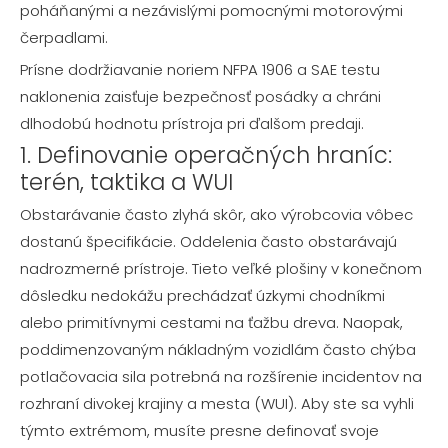
poháňanými a nezávislými pomocnými motorovými
čerpadlami.
Prísne dodržiavanie noriem NFPA 1906 a SAE testu
naklonenia zaisťuje bezpečnosť posádky a chráni
dlhodobú hodnotu prístroja pri ďalšom predaji.
1. Definovanie operačných hraníc:
terén, taktika a WUI
Obstarávanie často zlyhá skôr, ako výrobcovia vôbec
dostanú špecifikácie. Oddelenia často obstarávajú
nadrozmerné prístroje. Tieto veľké plošiny v konečnom
dôsledku nedokážu prechádzať úzkymi chodníkmi
alebo primitívnymi cestami na ťažbu dreva. Naopak,
poddimenzovaným nákladným vozidlám často chýba
potlačovacia sila potrebná na rozšírenie incidentov na
rozhraní divokej krajiny a mesta (WUI). Aby ste sa vyhli
týmto extrémom, musíte presne definovať svoje