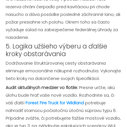
rezerva chráni čerpadlo pred kavitáciou pri chode
nasucho a dáva posádke posledné záchranné lano, ak
požiar presiahne ich polohu. Okrem toho sa často
vyžaduje súlad na zabezpečenie federálnej úhrady za
nasadenie.
5. Logika užšieho výberu a ďalšie
kroky obstarávania
Dodržiavanie štruktúrovanej cesty obstarávania
eliminuje emocionálne nákupné rozhodnutia. Vykonajte
tieto kroky na dokončenie svojich špecifikácií.
Audit aktuálnych medzier vo flotile:
Presne určte, akú
úlohu bude hrať vaše nové vozidlo. Rozhodnite sa, či
váš ďalší
Forest Fire Truck for Wildland
potrebuje
nahradiť starnúcu počiatočnú útočnú súpravu typu 6.
Prípadne zvážte, či potrebujete ťažšie mostové vozidlo,
ako je typ 3, na zvládnutie eskalujúcich scenárov WUI.