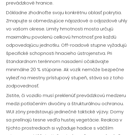
prevádzkové hranice.
Dôkladne zhodnoťte svoju konkrétnu oblasť pokrytia.
Zmapujte si obmedzujúce nájazdové a odjazdové uhly
vo vašom okrese. Limity hmotnosti mosta určujú
maximálnu povolenú celkovú hmotnosť pre každú
odpovedajúcu jednotku. Off-roadové stupne vyžadujú
špecifické schopnosti hnacieho ústrojenstva. Pri
štandardnom terénnom nasadení očakávajte
minimálne 20 % stúpanie. Ak vozík nemôže bezpečne
vyliezť na miestny prístupový stupeň, stáva sa z toho
zodpovednosť.
Zistite, či vozidlo musí preklenúť prevádzkovú medzeru
medzi potlačením divočiny a štrukturálnou ochranou.
WUI zóny predstavujú jedinečné taktické výzvy. Domy
sa prelínajú tesne vedľa hustej vegetácie. Reakcia v
týchto prostrediach si vyžaduje hadice s väčším