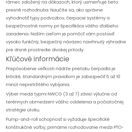
rámec založený na dôkazoch, ktorý usmerňuje tieto
presné rozhodnutia. Naučíte sa, ako správne
vyhodnotiť typy podvozkov, čerpacie systémy a
bezpečnostné normy pri špecifikácii vášho ďalšieho
zariadenia. Naším cieľom je pomôcť vám postaviť
vysoko funkčný, bezpečný náväzec navrhnutý výhradne
pre drsné prostredie divokej prírody.
Kľúčové informácie
Prispôsobenie veľkosti nádrže prietoku čerpadla je
kritické; štandardným pravidlom je zabezpečiť 5 až 10
minút nepretržitého vybíjania.
Výber medzi typmi NWCG (3 až 7) závisí výlučne od
terénnych obmedzení vášho oddelenia a počiatočnej
stratégie útoku.
Pump-and-roll schopnosť si vyžaduje špecifické
konštrukčné voľby, primárne rozhodovanie medzi PTO-