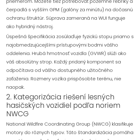
priemerom. Môžete tiež potrebovať pozemné rebríky a
čerpadlá s vyšším GPM (galóny za minútu) na dočasnú
ochranu štruktúr. Súprava zameraná na WUI funguje
ako hybridný nástroj.
Úspešná špecifikácia zosúlaďuje fyzickú stopu priamo s
najobmedzujúcejšími prístupovými bodmi vášho
oddelenia. Hrubá hmotnosť vozidla (GVWR) slúži ako
váš absolútny strop. Každý pridaný komponent sa
odpočítava od vášho dostupného užitočného
zaťaženia. Rozmery vozíka prispôsobte terénu, nie
naopak.
2. Kategorizácia riešení lesných
hasičských vozidiel podľa noriem
NWCG
National Wildfire Coordinating Group (NWCG) klasifikuje
motory do rôznych typov. Táto štandardizácia pomáha