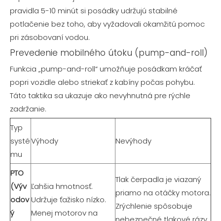
pravidla 5-10 minút si posádky udržujú stabilné
potlačenie bez toho, aby vyžadovali okamžitú pomoc
pri zásobovaní vodou.
Prevedenie mobilného útoku (pump-and-roll)
Funkcia „pump-and-roll“ umožňuje posádkam kráčať
popri vozidle alebo striekať z kabíny počas pohybu.
Táto taktika sa ukazuje ako nevyhnutná pre rýchle
zadržanie.
Typ
systé
Výhody
Nevýhody
mu
PTO
Tlak čerpadla je viazaný
(Výv
Ľahšia hmotnosť.
priamo na otáčky motora.
odov
Udržuje ťažisko nízko.
Zrýchlenie spôsobuje
ý
Menej motorov na
nebezpečné tlakové rázy