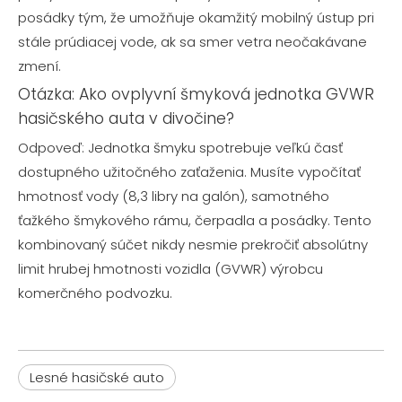
posádky tým, že umožňuje okamžitý mobilný ústup pri
stále prúdiacej vode, ak sa smer vetra neočakávane
zmení.
Otázka: Ako ovplyvní šmyková jednotka GVWR
hasičského auta v divočine?
Odpoveď: Jednotka šmyku spotrebuje veľkú časť
dostupného užitočného zaťaženia. Musíte vypočítať
hmotnosť vody (8,3 libry na galón), samotného
ťažkého šmykového rámu, čerpadla a posádky. Tento
kombinovaný súčet nikdy nesmie prekročiť absolútny
limit hrubej hmotnosti vozidla (GVWR) výrobcu
komerčného podvozku.
Lesné hasičské auto