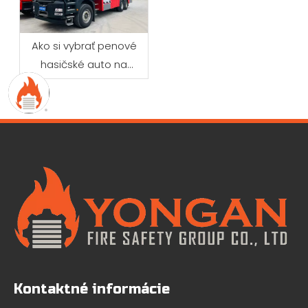
Ako si vybrať penové
hasičské auto na
priemyselné hasenie
požiarov
Kontaktné informácie