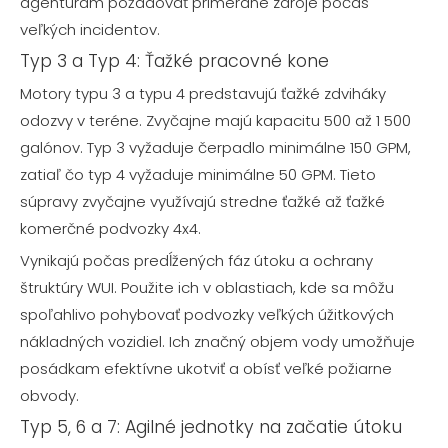
agentúram požadovať primerané zdroje počas
veľkých incidentov.
Typ 3 a Typ 4: Ťažké pracovné kone
Motory typu 3 a typu 4 predstavujú ťažké zdviháky
odozvy v teréne. Zvyčajne majú kapacitu 500 až 1 500
galónov. Typ 3 vyžaduje čerpadlo minimálne 150 GPM,
zatiaľ čo typ 4 vyžaduje minimálne 50 GPM. Tieto
súpravy zvyčajne využívajú stredne ťažké až ťažké
komerčné podvozky 4x4.
Vynikajú počas predĺžených fáz útoku a ochrany
štruktúry WUI. Použite ich v oblastiach, kde sa môžu
spoľahlivo pohybovať podvozky veľkých úžitkových
nákladných vozidiel. Ich značný objem vody umožňuje
posádkam efektívne ukotviť a obísť veľké požiarne
obvody.
Typ 5, 6 a 7: Agilné jednotky na začatie útoku