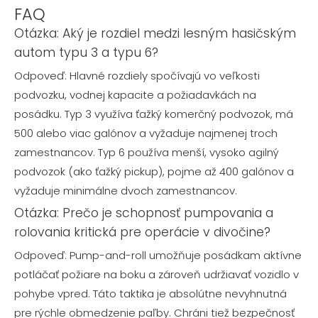
FAQ
Otázka: Aký je rozdiel medzi lesným hasičským
autom typu 3 a typu 6?
Odpoveď: Hlavné rozdiely spočívajú vo veľkosti
podvozku, vodnej kapacite a požiadavkách na
posádku. Typ 3 využíva ťažký komerčný podvozok, má
500 alebo viac galónov a vyžaduje najmenej troch
zamestnancov. Typ 6 používa menší, vysoko agilný
podvozok (ako ťažký pickup), pojme až 400 galónov a
vyžaduje minimálne dvoch zamestnancov.
Otázka: Prečo je schopnosť pumpovania a
rolovania kritická pre operácie v divočine?
Odpoveď: Pump-and-roll umožňuje posádkam aktívne
potláčať požiare na boku a zároveň udržiavať vozidlo v
pohybe vpred. Táto taktika je absolútne nevyhnutná
pre rýchle obmedzenie paľby. Chráni tiež bezpečnosť