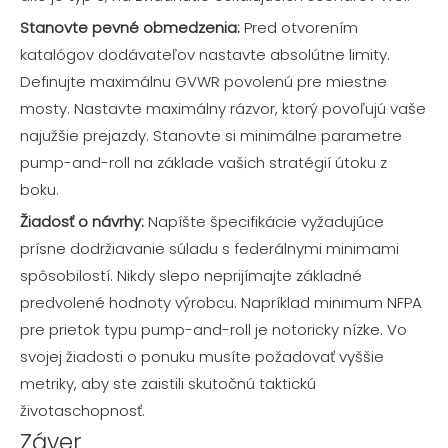
Stanovte pevné obmedzenia:
Pred otvorením
katalógov dodávateľov nastavte absolútne limity.
Definujte maximálnu GVWR povolenú pre miestne
mosty. Nastavte maximálny rázvor, ktorý povoľujú vaše
najužšie prejazdy. Stanovte si minimálne parametre
pump-and-roll na základe vašich stratégií útoku z
boku.
Žiadosť o návrhy:
Napíšte špecifikácie vyžadujúce
prísne dodržiavanie súladu s federálnymi minimami
spôsobilostí. Nikdy slepo neprijímajte základné
predvolené hodnoty výrobcu. Napríklad minimum NFPA
pre prietok typu pump-and-roll je notoricky nízke. Vo
svojej žiadosti o ponuku musíte požadovať vyššie
metriky, aby ste zaistili skutočnú taktickú
životaschopnosť.
Záver