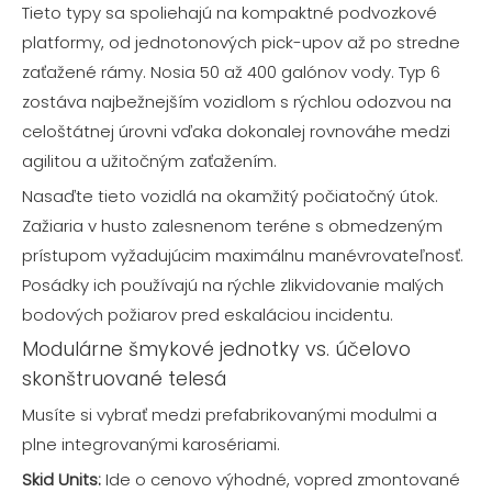
Tieto typy sa spoliehajú na kompaktné podvozkové
platformy, od jednotonových pick-upov až po stredne
zaťažené rámy. Nosia 50 až 400 galónov vody. Typ 6
zostáva najbežnejším vozidlom s rýchlou odozvou na
celoštátnej úrovni vďaka dokonalej rovnováhe medzi
agilitou a užitočným zaťažením.
Nasaďte tieto vozidlá na okamžitý počiatočný útok.
Zažiaria v husto zalesnenom teréne s obmedzeným
prístupom vyžadujúcim maximálnu manévrovateľnosť.
Posádky ich používajú na rýchle zlikvidovanie malých
bodových požiarov pred eskaláciou incidentu.
Modulárne šmykové jednotky vs. účelovo
skonštruované telesá
Musíte si vybrať medzi prefabrikovanými modulmi a
plne integrovanými karosériami.
Skid Units:
Ide o cenovo výhodné, vopred zmontované