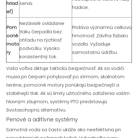
hriad
servis.
hadice.
eľ)
Nezávislé ovládanie
Pom
Pridáva významnú celkovú
tlaku čerpadla bez
ocné
hmotnosť. Zdvíha ťažisko
ohľadu na rýchlosť
moto
vozidla. Vyžaduje
podvozku. Vysoko
ry
samostatnú údržbu.
konzistentný tok.
Vaša voľba diktuje taktickú bezpečnosť. Ak sa vodiči
musia pri čerpaní pohybovať po strmom, skalnatom
teréne, pomocné motory ponúkajú bezpečnejší a
stabilnejší tlak. Ak sú limity užitočného zaťaženia vaším
hlavným záujmom, systémy PTO predstavujú
životaschopnú alternatívu.
Penové a aditívne systémy
Samotná voda sa často ukáže ako neefektívna pri
nepoddajných požiaroch kefiek. Vyhodnoťte penu