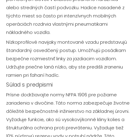
alebo stredných častí podvozku. Hadice nasadené z
týchto miest sa často pri intenzívnych mobilných
operáciách rozdrvia vlastnými pneumatikami
nákladného vozidla.
Nízkoprofilové navijaky montované vzadu predstavujú
štandardný osvedčený postup. Umožňujú posádkam
bezpečne rozmiestniť linky za jazdiacim vozidlom.
Udržujte priečne laná nízko, aby ste predišli zraneniu
ramien pri ťahaní hadíc.
Súlad s predpismi
Prísne dodržiavajte normy NFPA 1906 pre požiarne
zariadenia v divočine. Táto norma zabezpečuje životne
dôležité bezpečnostné inžinierstvo na základnej úrovni.
Vyžaduje funkcie, ako sú vysokovýkonné kliny kolies a
štrukturálna ochrana proti prevráteniu. Vyžaduje tiež
10% núdzovú rezervu vody v potrubí nádrže. Táto