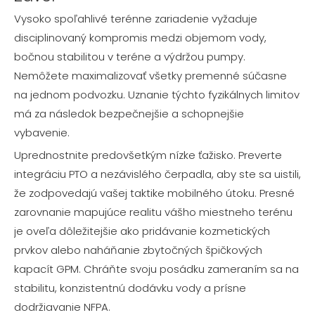
Vysoko spoľahlivé terénne zariadenie vyžaduje
disciplinovaný kompromis medzi objemom vody,
bočnou stabilitou v teréne a výdržou pumpy.
Nemôžete maximalizovať všetky premenné súčasne
na jednom podvozku. Uznanie týchto fyzikálnych limitov
má za následok bezpečnejšie a schopnejšie
vybavenie.
Uprednostnite predovšetkým nízke ťažisko. Preverte
integráciu PTO a nezávislého čerpadla, aby ste sa uistili,
že zodpovedajú vašej taktike mobilného útoku. Presné
zarovnanie mapujúce realitu vášho miestneho terénu
je oveľa dôležitejšie ako pridávanie kozmetických
prvkov alebo naháňanie zbytočných špičkových
kapacít GPM. Chráňte svoju posádku zameraním sa na
stabilitu, konzistentnú dodávku vody a prísne
dodržiavanie NFPA.