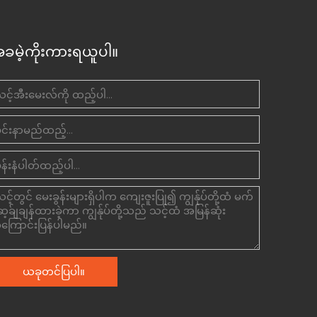
ခမဲ့ကိုးကားရယူပါ။
ယခုတင်ပြပါ။