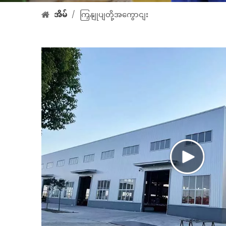
အိမ်
/
ကြှနျုပျတို့အကွောငျး