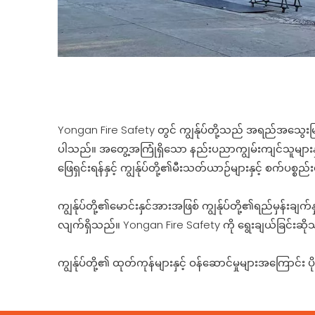
Yongan Fire Safety တွင် ကျွန်ုပ်တို့သည် အရည်အသွေးမြင့
ပါသည်။ အတွေ့အကြုံရှိသော နည်းပညာကျွမ်းကျင်သူများနှင့် 
ဖြေရှင်းရန်နှင့် ကျွန်ုပ်တို့၏မီးသတ်ယာဉ်များနှင့် စက
ကျွန်ုပ်တို့၏မောင်းနှင်အားအဖြစ် ကျွန်ုပ်တို့၏ရည်မှန်းချက
လျက်ရှိသည်။ Yongan Fire Safety ကို ရွေးချယ်ခြင်းဆိုသ
ကျွန်ုပ်တို့၏ ထုတ်ကုန်များနှင့် ဝန်ဆောင်မှုများအကြောင်း ပိုမ