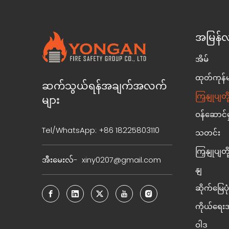
အမြန်လ
အိမ်
ထုတ်ကုန်မ
ဆက်သွယ်ရန်အချက်အလက်
ကြှနျုပျတ
များ
ဝန်ဆောင်မှုနှ
Tel/WhatsApp: +86 18225803110
သတင်း
ကြှနျုပျ
အီးမေးလ်-
xiny0207@gmail.com
နျ
ဆိုက်မြေပုံ
ကိုယ်ရေ
ဝါဒ