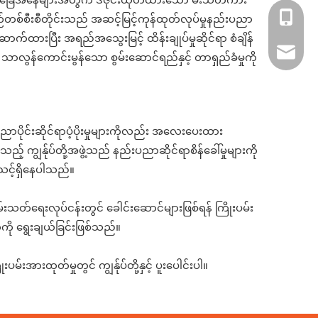
+86 182
တစ်စီးစီတိုင်းသည် အဆင့်မြင့်ကုန်ထုတ်လုပ်မှုနည်းပညာ
က်ထားပြီး အရည်အသွေးမြင့် ထိန်းချုပ်မှုဆိုင်ရာ စံချိန်
xiny02
ာ သာလွန်ကောင်းမွန်သော စွမ်းဆောင်ရည်နှင့် တာရှည်ခံမှုကို
ညာပိုင်းဆိုင်ရာပံ့ပိုးမှုများကိုလည်း အလေးပေးထား
 ကျွန်ုပ်တို့အဖွဲ့သည် နည်းပညာဆိုင်ရာစိန်ခေါ်မှုများကို
်သင့်ရှိနေပါသည်။
ှိမ်းသတ်ရေးလုပ်ငန်းတွင် ခေါင်းဆောင်များဖြစ်ရန် ကြိုးပမ်း
ကို ရွေးချယ်ခြင်းဖြစ်သည်။
ပမ်းအားထုတ်မှုတွင် ကျွန်ုပ်တို့နှင့် ပူးပေါင်းပါ။