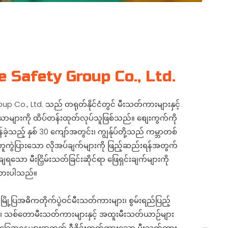
e Safety Group Co., Ltd.
p Co., Ltd. သည် တရုတ်နိုင်ငံတွင် မီးသတ်ကားများနှင့်
ိယာများကို ထိပ်တန်းထုတ်လုပ်သူဖြစ်သည်။ စျေးကွက်ကို
်ခဲ့သည့် နှစ် 30 ကျော်အတွင်း၊ ကျွန်ုပ်တို့သည် ကမ္ဘာတစ်
မတူကွဲပြားသော လိုအပ်ချက်များကို ဖြည့်ဆည်းရန်အတွက်
ျရသော မီးငြှိမ်းသတ်ခြင်းဆိုင်ရာ ဖြေရှင်းချက်များကို
ထားပါသည်။
် မြို့ပြအဓိကတိုက်ပွဲဝင်မီးသတ်ကားများ၊ စွမ်းရည်ပြည့်
၊ သစ်တောမီးသတ်ကားများနှင့် အထူးမီးသတ်ယာဉ်များ
ေအနေများအတွက် ဒီဇိုင်းထုတ်ထားသော မီးသတ်ကား