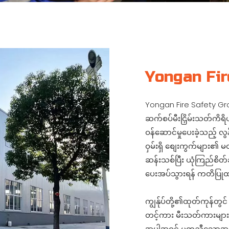
Yongan Fir
Yongan Fire Safety Grou
ဆက်စပ်မီးငြှိမ်းသတ်ကိရ
ဝန်ဆောင်မှုပေးခဲ့သည့် လွန
ဝှမ်းရှိ စျေးကွက်များ၏ 
ဆန်းသစ်ပြီး ယုံကြည်စိတ်ခ
ပေးအပ်သွားရန် ကတိပြု
ကျွန်ုပ်တို့၏ထုတ်ကုန်တွင
တင့်ကား မီးသတ်ကားများ
အပါအဝင် မတူညီသောအခြ