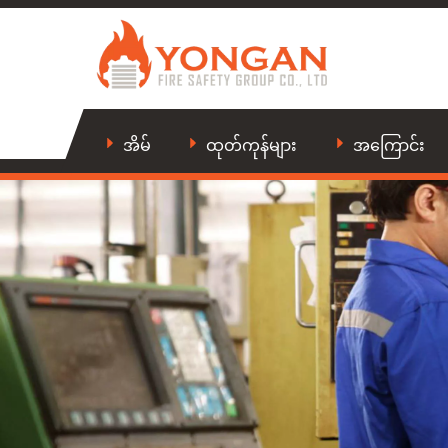
အိမ်
ထုတ်ကုန်များ
အကြောင်း