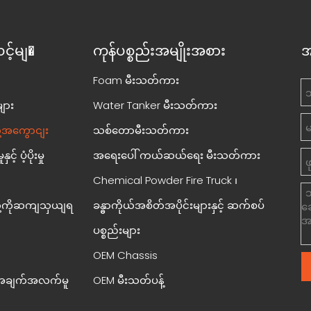
င့်မျ�
ကုန်ပစ္စည်းအမျိုးအစား
အ
Foam မီးသတ်ကား
ျား
Water Tanker မီးသတ်ကား
ို့အကွောငျး
သစ်တောမီးသတ်ကား
င့် ပံ့ပိုးမှု
အရေးပေါ် ကယ်ဆယ်ရေး မီးသတ်ကား
Chemical Powder Fire Truck ၊
တို့ကိုဆကျသှယျရ
ခန္ဓာကိုယ်အစိတ်အပိုင်းများနှင့် ဆက်စပ်
ပစ္စည်းများ
OEM Chassis
းအချက်အလက်မူ
OEM မီးသတ်ပန့်