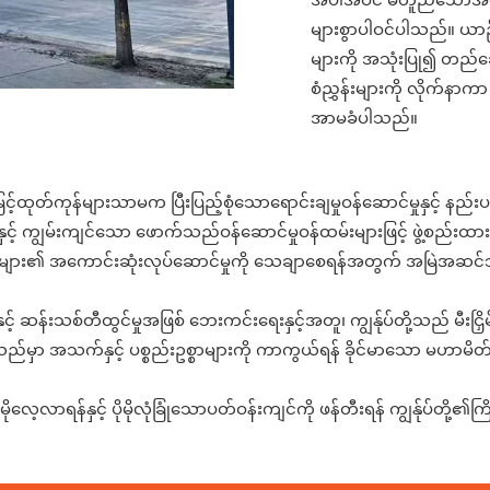
များစွာပါဝင်ပါသည်။ ယာဉ်
များကို အသုံးပြု၍ တည်ဆော
စံညွှန်းများကို လိုက်နာက
အာမခံပါသည်။
်ထုတ်ကုန်များသာမက ပြီးပြည့်စုံသောရောင်းချမှုဝန်ဆောင်မှုနှင့် နည်းပ
ကျွမ်းကျင်သော ဖောက်သည်ဝန်ဆောင်မှုဝန်ထမ်းများဖြင့် ဖွဲ့စည်းထားသည့်
်ပစ္စည်းများ၏ အကောင်းဆုံးလုပ်ဆောင်မှုကို သေချာစေရန်အတွက် အမြဲအဆင
်နှင့် ဆန်းသစ်တီထွင်မှုအဖြစ် ဘေးကင်းရေးနှင့်အတူ၊ ကျွန်ုပ်တို့သည် မီးငြ
ည်မှာ အသက်နှင့် ပစ္စည်းဥစ္စာများကို ကာကွယ်ရန် ခိုင်မာသော မဟာမိတ်
ိုလေ့လာရန်နှင့် ပိုမိုလုံခြုံသောပတ်ဝန်းကျင်ကို ဖန်တီးရန် ကျွန်ုပ်တို့၏ကြိုး