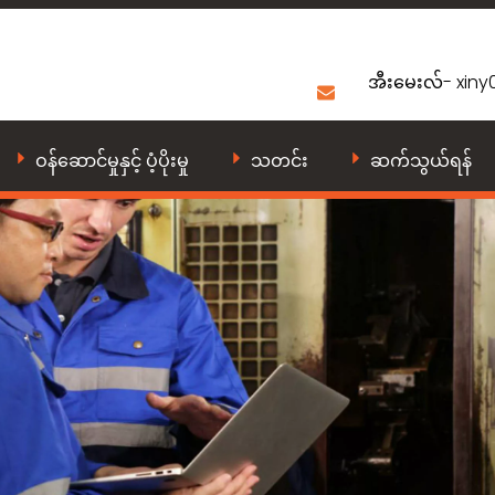
အီးမေးလ်-
xin
ဝန်ဆောင်မှုနှင့် ပံ့ပိုးမှု
သတင်း
ဆက်သွယ်ရန်