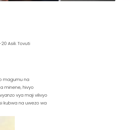
0 Asili:
Tovuti
neo magumu na
a minene, hivyo
vyanzo vya maji vilivyo
asi kubwa na uwezo wa