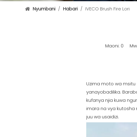
Nyumbani
/
Habari
/
IVECO Brush Fire Lori
Maoni:
0
Mwand
Uzima moto wa msitu 
yanayobadilika. Bara
kufanya njia kuwa ngum
imara na vya kutosha 
juu wa usaidizi.