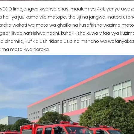
a IVECO limejengwa kwenye chasi maalum ya 4x4, yenye uwezo
ali ya juu kama vile matope, theluji na jangwa. Inatoa utenda
u haraka wakati wa moto wa ghafla na kusafirisha wazima mot
 gear iliyobinafsishwa ndani, kuhakikisha kuwa vifaa vya kuz
a dhamira, kufikia ushirikiano usio na mshono wa wafanyakazi 
uzima moto kwa haraka.