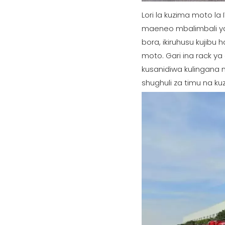
Lori la kuzima moto l
maeneo mbalimbali ya h
bora, ikiruhusu kujib
moto. Gari ina rack ya
kusanidiwa kulingana n
shughuli za timu na k