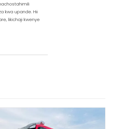
nachostahimili
za kwa upande. Hii
e, likichaji kwenye