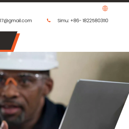
207@gmail.com
Simu: +86- 18225803110
​​ 