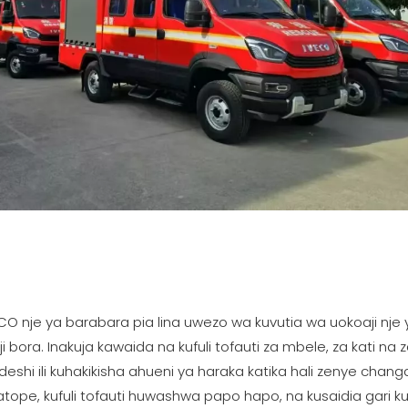
ECO nje ya barabara pia lina uwezo wa kuvutia wa uokoaji nje
aji bora. Inakuja kawaida na kufuli tofauti za mbele, za kati n
ndeshi ili kuhakikisha ahueni ya haraka katika hali zenye chan
e, kufuli tofauti huwashwa papo hapo, na kusaidia gari ku