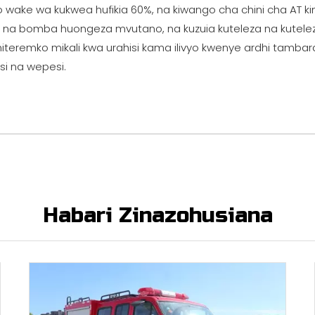
 wake wa kukwea hufikia 60%, na kiwango cha chini cha AT ki
izo na bomba huongeza mvutano, na kuzuia kuteleza na kutele
miteremko mikali kwa urahisi kama ilivyo kwenye ardhi tambarar
i na wepesi.
Habari Zinazohusiana