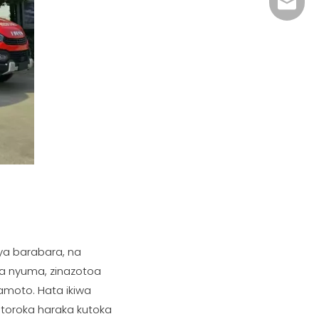
xiny02
 ya barabara, na
a za nyuma, zinazotoa
gamoto. Hata ikiwa
toroka haraka kutoka