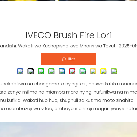
IVECO Brush Fire Lori
ishi: Wakati wa Kuchapisha kwa Mhariri wa Tovuti: 2025-01-2
Uliza
unakabiliwa na changamoto nyingi kali, haswa katika mae
bara zenye milima na miamba mara nyingi hufunikwa na mime
u kufikia. Wakati huo huo, shughuli za kuzima moto zinahitaji 
na usambazaji wa vifaa, ambayo inahitaji magari yenye naf