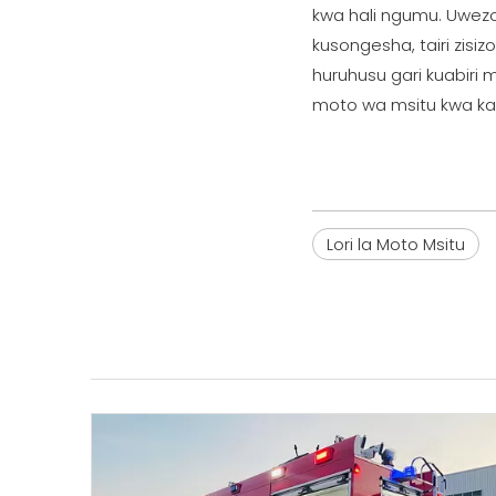
kwa hali ngumu. Uwezo
kusongesha, tairi zis
huruhusu gari kuabiri 
moto wa msitu kwa kas
Lori la Moto Msitu