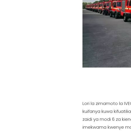
Lori la zimamoto la IV
kuifanya kuwa kifuatili
zaidi ya modi 6 za kie
imekwama kwenye matop