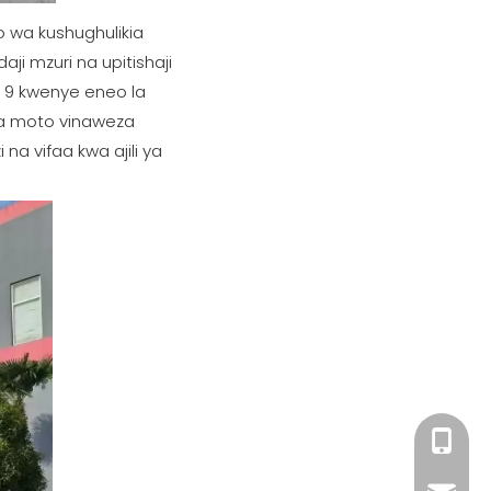
 wa kushughulikia
ji mzuri na upitishaji
o 9 kwenye eneo la
ima moto vinaweza
na vifaa kwa ajili ya
+86 182