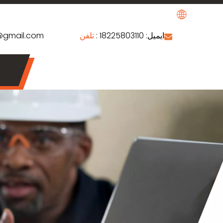
ایمیل:
: 18225803110 +
@gmail.com
​​​​​​​ تلفن