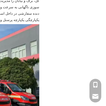
گل، برف و بیابان را مدیریت
دنده سفارشی در داخل است،
یکپارچگی یکپارچه پرسنل و
+86 18225803110
xiny0207@gmai