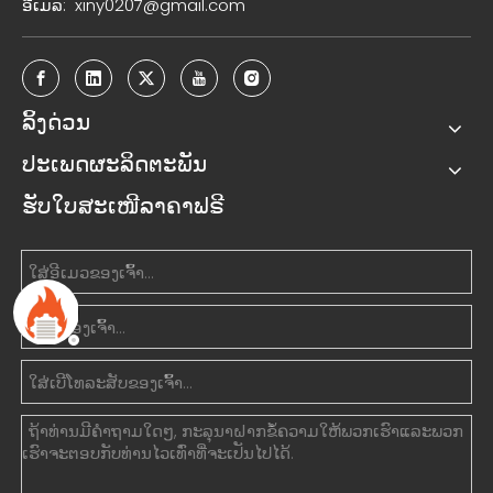
ອີເມລ:
xiny0207@gmail.com
ລິ້ງດ່ວນ
ປະເພດຜະລິດຕະພັນ
ຮັບໃບສະເໜີລາຄາຟຣີ