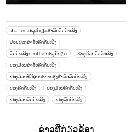
shutter ອະລູມິນຽມສໍາລັບລົດດັບເພີງ
ມ້ວນປະຕູສໍາລັບລົດດັບເພີງ
ລົດດັບເພີງ shutter ອະລູມິນຽມ
ປະຕູມ້ວນລົດດັບເພີງ
ປະຕູມ້ວນສໍາລັບລົດດັບເພີງ
ປະຕູມ້ວນທີ່ມີຄຸນນະພາບສູງສໍາລັບລົດດັບເພີງ
ປະຕູລົດດັບເພີງ
ປະຕູມ້ວນລົດດັບເພີງ
ປະຕູມ້ວນລົດດັບເພີງ
ປະຕູລົດດັບເພີງ
ຂ່າວທີ່ກ່ຽວຂ້ອງ