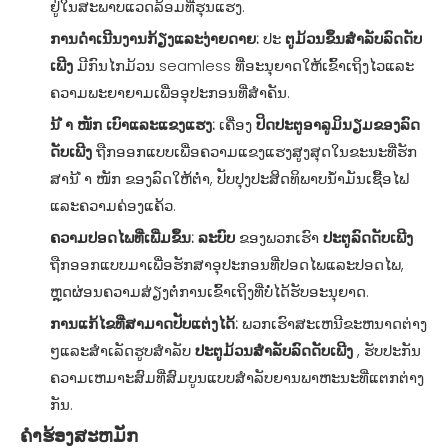
ຢູ່ໃນສະພາບແວດລ້ອມທີ່ຮຸນແຮງ.
ການດໍາເນີນງານກ້ຽງແລະງ່າຍດາຍ:
ປະ
ຕູມ້ວນຂຶ້ນສໍາລັບລົດດັບ
ເພີງ
ມີກົນໄກມ້ວນ seamless ທີ່ອະນຸຍາດໃຫ້ເຂົ້າເຖິງໄວແລະ
ຄວາມພະຍາຍາມເພື່ອອຸປະກອນທີ່ສໍາຄັນ.
ນ້ ຳ ໜັກ ເບົາແລະແຂງແຮງ:
ເຄື່ອງ
ປິດປະຕູອາລູມິນຽມຂອງລົດ
ດັບເພີງ
ຖືກອອກແບບເພື່ອຄວາມແຂງແຮງສູງສຸດໃນຂະນະທີ່ຮັກ
ສານ້ ຳ ໜັກ ຂອງລົດໃຫ້ຕໍ່າ, ປັບປຸງປະສິດທິພາບນໍ້າມັນເຊື້ອໄຟ
ແລະຄວາມຄ່ອງແຄ້ວ.
ຄວາມປອດໄພທີ່ເພີ່ມຂຶ້ນ: ລະບົບ
ຂອງພວກເຮົາ
ປະຕູລົດດັບເພີງ
ຖືກອອກແບບມາເພື່ອຮັກສາອຸປະກອນທີ່ປອດໄພແລະປອດໄພ,
ຫຼຸດຜ່ອນຄວາມສ່ຽງຕໍ່ການເຂົ້າເຖິງທີ່ບໍ່ໄດ້ຮັບອະນຸຍາດ.
ການແກ້ໄຂທີ່ສາມາດປັບແຕ່ງໄດ້:
ພວກເຮົາສະເຫນີຂະຫນາດຕ່າງ
ໆແລະສໍາເລັດຮູບສໍາລັບ
ປະຕູມ້ວນສໍາລັບລົດດັບເພີງ
, ຮັບປະກັນ
ຄວາມເຫມາະສົມທີ່ສົມບູນແບບສໍາລັບຍານພາຫະນະທີ່ແຕກຕ່າງ
ກັນ.
ຄໍາຮ້ອງສະຫມັກ