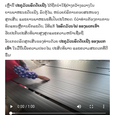
ເຫຼົ່ານີ້
ປະຕູມ້ວນລົດດັບເພີງ
ໄດ້ຖືກນໍາໃຊ້ຢ່າງກວ້າງຂວາງໃນ
ຍານພາຫະນະດັບເພີງ, ລົດກູ້ໄພ, ຫນ່ວຍບໍລິການຕອບສະຫນອງ
ສຸກເສີນ, ແລະຍານພາຫະນະທີ່ເປັນປະໂຫຍດ. ບໍ່ວ່າທ່ານຕ້ອງການການ
ທົດແທນຫຼືການຍົກລະດັບ, ວິທີແກ້
ໄຂລົດມ້ວນໄຟ ຂອງພວກເຮົາ
ຮັບປະກັນປະສິດທິພາບສູງສຸດແລະຄວາມຫນ້າເຊື່ອຖື.
ອັບເກຣດລົດສຸກເສີນຂອງທ່ານດ້ວຍ
ປະຕູມ້ວນລົດດັບເພີງ ຂອງພວກ
ເຮົາ
ໃນມື້ນີ້ເພື່ອຄວາມປອດໄພ, ປະສິດທິພາບ ແລະຄວາມສະດວກທີ່ດີ
ຂຶ້ນ!