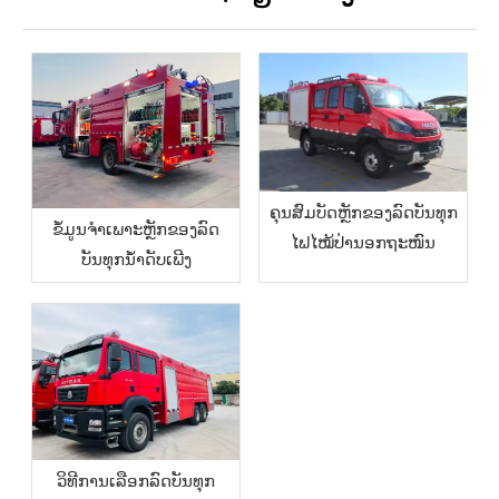
ຄຸນສົມບັດຫຼັກຂອງລົດບັນທຸກ
ຂໍ້ມູນຈໍາເພາະຫຼັກຂອງລົດ
ໄຟໄໝ້ປ່ານອກຖະໜົນ
ບັນທຸກນໍ້າດັບເພີງ
ວິທີການເລືອກລົດບັນທຸກ