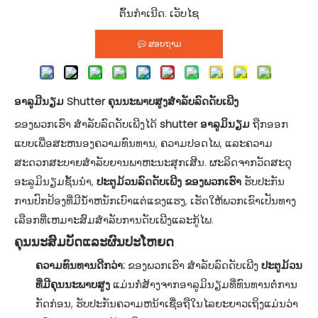
ຕົ້ນກຳເນີດ:
ເວັບໄຊ
ສອບຖາມ
ອາລູມີນຽມ Shutter ຄຸນນະພາບສູງສໍາລັບລົດດັບເພີງ
ຂອງພວກເຮົາ ສໍາລັບລົດດັບເພີງໄດ້
shutter ອາລູມິນຽມ
ຖືກອອກ
ແບບເພື່ອສະຫນອງຄວາມທົນທານ, ຄວາມປອດໄພ, ແລະຄວາມ
ສະດວກສະບາຍສໍາລັບຍານພາຫະນະສຸກເສີນ. ຜະລິດຈາກວັດສະດຸ
ອະລູມິນຽມຊັ້ນນໍາ,
ປະຕູມ້ວນລົດດັບເພີງ ຂອງພວກເຮົາ
ຮັບປະກັນ
ການປົກປ້ອງທີ່ມີນ້ໍາຫນັກເບົາແຕ່ແຂງແຮງ, ເຮັດໃຫ້ພວກເຂົາເປັນທາງ
ເລືອກທີ່ເຫມາະສົມສໍາລັບການດັບເພີງແລະກູ້ໄພ.
ຄຸນນະສົມບັດແລະຜົນປະໂຫຍດ
ຄວາມທົນທານດີກວ່າ:
ຂອງພວກເຮົາ ສໍາລັບລົດດັບເພີງ
ປະຕູມ້ວນ
ທີ່ມີຄຸນນະພາບສູງ
ແມ່ນກໍ່ສ້າງຈາກອາລູມິນຽມທີ່ທົນທານຕໍ່ການ
ກັດກ່ອນ, ຮັບປະກັນຄວາມຫນ້າເຊື່ອຖືໃນໄລຍະຍາວເຖິງແມ່ນວ່າ