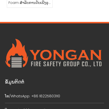
Foam ສໍາລັບການດັບເພີງອຸດ
ສາຫະກໍາ
ຂໍ້ມູນຕິດຕໍ່
ໂທ/WhatsApp: +86 18225803110