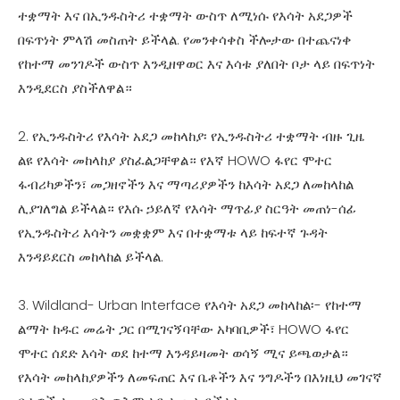
ተቋማት እና በኢንዱስትሪ ተቋማት ውስጥ ለሚነሱ የእሳት አደጋዎች
በፍጥነት ምላሽ መስጠት ይችላል. የመንቀሳቀስ ችሎታው በተጨናነቀ
የከተማ መንገዶች ውስጥ እንዲዘዋወር እና እሳቱ ያለበት ቦታ ላይ በፍጥነት
እንዲደርስ ያስችለዋል።
2. የኢንዱስትሪ የእሳት አደጋ መከላከያ፡ የኢንዱስትሪ ተቋማት ብዙ ጊዜ
ልዩ የእሳት መከላከያ ያስፈልጋቸዋል። የእኛ HOWO ፋየር ሞተር
ፋብሪካዎችን፣ መጋዘኖችን እና ማጣሪያዎችን ከእሳት አደጋ ለመከላከል
ሊያገለግል ይችላል። የእሱ ኃይለኛ የእሳት ማጥፊያ ስርዓት መጠነ-ሰፊ
የኢንዱስትሪ እሳትን መቋቋም እና በተቋማቱ ላይ ከፍተኛ ጉዳት
እንዳይደርስ መከላከል ይችላል.
3. Wildland- Urban Interface የእሳት አደጋ መከላከል፡- የከተማ
ልማት ከዱር መሬት ጋር በሚገናኝባቸው አካባቢዎች፣ HOWO ፋየር
ሞተር ሰደድ እሳት ወደ ከተማ እንዳይዛመት ወሳኝ ሚና ይጫወታል።
የእሳት መከላከያዎችን ለመፍጠር እና ቤቶችን እና ንግዶችን በእነዚህ መገናኛ