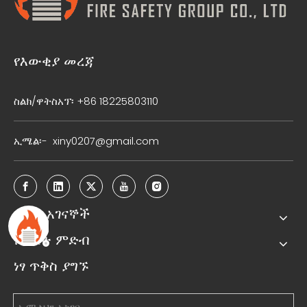
የእውቂያ መረጃ
ስልክ/ዋትስአፕ፡ +86 18225803110
ኢሜል፡-
xiny0207@gmail.com
ፈጣን አገናኞች
የምርት ምድብ
ነፃ ጥቅስ ያግኙ