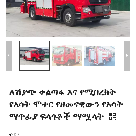
ለሽያጭ ቀልጣፋ እና የሚበረክት
የእሳት ሞተር የዘመናዊውን የእሳት
ማጥፊያ ፍላጎቶች ማሟላት
ብዛት፡-