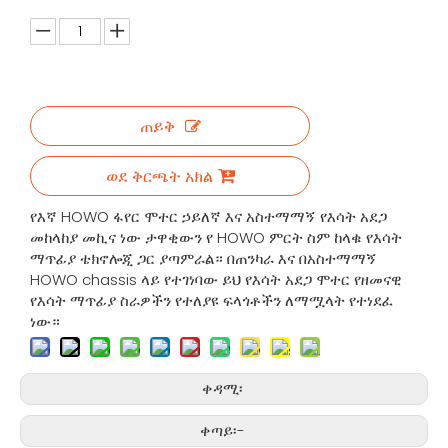
ጠይቅ
ወደ ቅርጫት አክል
የእኛ HOWO ፋየር ሞተር ኃይለኛ እና አስተማማኝ የእሳት አደጋ
መከላከያ መኪና ነው ታዋቂውን የ HOWO ምርት ስም ከላቁ የእሳት
ማጥፊያ ቴክኖሎጂ ጋር ያጣምራል። በጠንካራ እና በአስተማማኝ
HOWO chassis ላይ የተገነባው ይህ የእሳት አደጋ ሞተር የዘመናዊ
የእሳት ማጥፊያ ስራዎችን የተለያዩ ፍላጎቶችን ለማሟላት የተነደፈ
ነው።
ቀዳሚ፡
ቀጣይ፡-