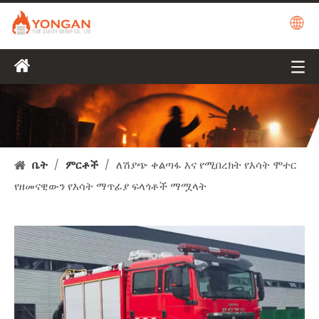
ቤት
/
ምርቶች
/
ለሽያጭ ቀልጣፋ እና የሚበረክት የእሳት ሞተር
የዘመናዊውን የእሳት ማጥፊያ ፍላጎቶች ማሟላት