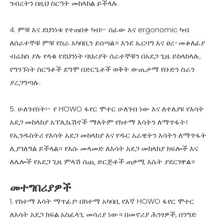
ንብረትን በዚህ ስርዓት መከላከል ይችላሉ.
4. ምቹ እና ደህንነቱ የተጠበቀ ካብ፡- ሰፊው እና ergonomic ካብ
ለሰራተኞቹ ምቹ የስራ አካባቢን ይሰጣል። እንደ ኤርባግ እና ፀረ-መቆለፊያ
ብሬክስ ያሉ የላቁ የደህንነት ባህሪያት ሰራተኞቹን በአደጋ ጊዜ ይከላከላሉ,
የግንኙነት ስርዓቶች ደግሞ በድርጊቶች ወቅት ውጤታማ የቡድን ስራን
ያረጋግጣሉ.
5. ሁለገብነት፡- የ HOWO ፋየር ሞተር ሁለገብ ነው እና ለተለያዩ የእሳት
አደጋ መከላከያ አፕሊኬሽኖች ማለትም የከተማ እሳትን ለማጥፋት፣
የኢንዱስትሪ የእሳት አደጋ መከላከያ እና የዱር አራዊትን እሳትን ለማጥፋት
ሊያገለግል ይችላል። የእሱ መላመድ ለእሳት አደጋ መከላከያ ክፍሎች እና
ለሌሎች የአደጋ ጊዜ ምላሽ ሰጪ ድርጅቶች ጠቃሚ እሴት ያደርገዋል።
መተግበሪያዎች
1. የከተማ እሳት ማጥፊያ፡ በከተማ አካባቢ የእኛ HOWO ፋየር ሞተር
ለእሳት አደጋ ክፍል አስፈላጊ መሳሪያ ነው። በመኖሪያ ሕንፃዎች, በንግድ