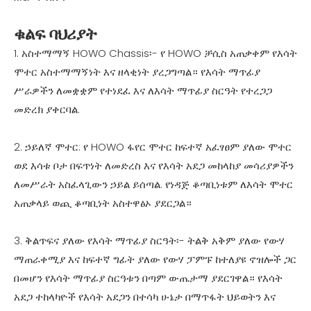
ቁልፍ ባህሪያት
1. አስተማማኝ HOWO Chassis፡- የ HOWO ቻሲስ አጠቃቀም የእሳት
ሞተር አስተማማኝነት እና ዘላቂነት ያረጋግጣል። የእሳት ማጥፊያ
ሥራዎችን ለመቋቋም የተነደፈ እና ለእሳት ማጥፊያ ስርዓት የተረጋጋ
መድረክ ያቀርባል.
2. ኃይለኛ ሞተር: የ HOWO ፋየር ሞተር ከፍተኛ አፈፃፀም ያለው ሞተር
ወደ እሳቱ ቦታ በፍጥነት ለመድረስ እና የእሳት አደጋ መከላከያ መሳሪያዎችን
ለመሥራት አስፈላጊውን ኃይል ይሰጣል. የነዳጅ ቆጣቢነቱም ለእሳት ሞተር
አጠቃላይ ወጪ ቆጣቢነት አስተዋፅኦ ያደርጋል።
3. ቅልጥፍና ያለው የእሳት ማጥፊያ ስርዓት፡- ትልቅ አቅም ያለው የውሃ
ማጠራቀሚያ እና ከፍተኛ ግፊት ያለው የውሃ ፓምፑ ከተለያዩ ኖዝሎች ጋር
በመሆን የእሳት ማጥፊያ ስርዓቱን በጣም ውጤታማ ያደርገዋል። የእሳት
አደጋ ተከላካዮች የእሳት አደጋን በተሳካ ሁኔታ በማጥፋት ህይወትን እና