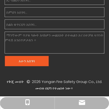
አሁን አስገባ
የቅጂ መብት
2026
Yongan Fire Safety Group Co., Ltd.

መብቱ በህግ የተጠበቀ ነው።
xiny0207@gmail.com
+86 18225803110