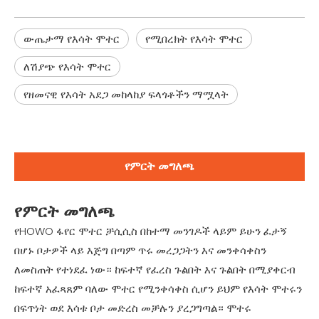
ውጤታማ የእሳት ሞተር
የሚበረክት የእሳት ሞተር
ለሽያጭ የእሳት ሞተር
የዘመናዊ የእሳት አደጋ መከላከያ ፍላጎቶችን ማሟላት
የምርት መግለጫ
የምርት መግለጫ
የHOWO ፋየር ሞተር ቻሲሲስ በከተማ መንገዶች ላይም ይሁን ፈታኝ
በሆኑ ቦታዎች ላይ እጅግ በጣም ጥሩ መረጋጋትን እና መንቀሳቀስን
ለመስጠት የተነደፈ ነው። ከፍተኛ የፈረስ ጉልበት እና ጉልበት በሚያቀርብ
ከፍተኛ አፈጻጸም ባለው ሞተር የሚንቀሳቀስ ሲሆን ይህም የእሳት ሞተሩን
በፍጥነት ወደ እሳቱ ቦታ መድረስ መቻሉን ያረጋግጣል። ሞተሩ