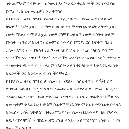
በተጨማሪም ነዳጅ ቆጣቢ ነው, ከእሳት አደጋ ተልእኮዎች ጋር የተያያዙ
የሥራ ማስኬጃ ወጪዎችን ይቀንሳል.
የ HOWO ፋየር ሞተር የእሳት ማጥፊያ ስርዓት ከመስመር በላይ ነው.
ከፍተኛ ጥራት ያለው, ዝገት-ተከላካይ ቁሶች የተሰራ ትልቅ አቅም ያለው
የውሃ ማጠራቀሚያ ይዟል. የውሃ ፓምፑ ኃይለኛ የውሃ ፍሰትን ወይም
የእሳት ማጥፊያ አረፋን በረጅም ርቀት ላይ የሚያደርስ ከፍተኛ ግፊት
ያለው አሃድ ነው. የእሳት አደጋ መከላከያ ሞተሩ የሚስተካከሉ የጭጋግ
ንጣፎችን እና ቀጥተኛ ዥረት ንጣፎችን ጨምሮ የተለያዩ የእሳት ማጥፊያ
ኖዝሎችን ያካተተ ሲሆን ይህም የእሳት አደጋ ተከላካዮች ከተለያዩ የእሳት
አደጋዎች ጋር እንዲላመዱ ያስችላቸዋል።
የ HOWO ፋየር ሞተር ታክሲው የተነደፈው ለሰራተኞቹ ምቾት እና
ደህንነት ነው። በ ergonomic መቀመጫ እና የላቀ የደህንነት ባህሪያት
ያለው ሰፊ የውስጥ ክፍል ያቀርባል. የቁጥጥር ፓኔሉ ሊታወቅ የሚችል እና
ለመጠቀም ቀላል ነው፣ ይህም ሰራተኞቹ የእሳት ሞተሩን ተግባራት በቀላሉ
እንዲሰሩ ያስችላቸዋል። በተጨማሪም ታክሲው በሂደት ላይ ባሉ የእሳት
አደጋ ተከላካዮች መካከል እንከን የለሽ ቅንጅትን ለማረጋገጥ የላቀ የመገናኛ
ዘዴዎች አሉት።