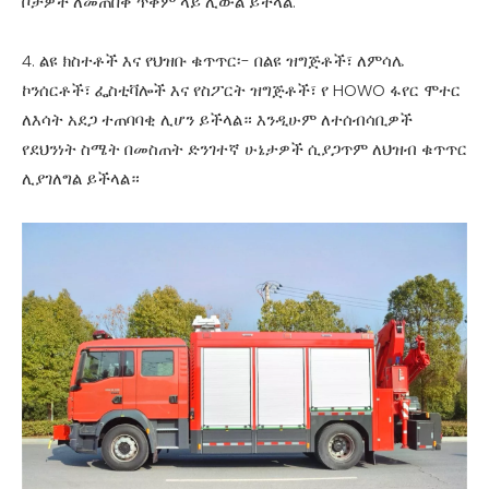
ቦታዎች ለመጠበቅ ጥቅም ላይ ሊውል ይችላል.
4. ልዩ ክስተቶች እና የህዝቡ ቁጥጥር፡- በልዩ ዝግጅቶች፣ ለምሳሌ
ኮንሰርቶች፣ ፌስቲቫሎች እና የስፖርት ዝግጅቶች፣ የ HOWO ፋየር ሞተር
ለእሳት አደጋ ተጠባባቂ ሊሆን ይችላል። እንዲሁም ለተሰብሳቢዎች
የደህንነት ስሜት በመስጠት ድንገተኛ ሁኔታዎች ሲያጋጥም ለህዝብ ቁጥጥር
ሊያገለግል ይችላል።