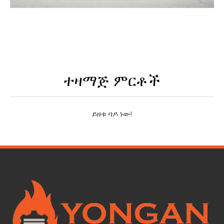
ተዛማጅ ምርቶች
ይዘቱ ባዶ ነው!