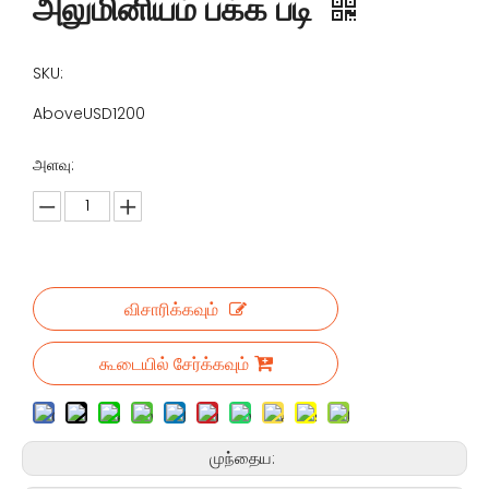
அலுமினியம் பக்க படி
SKU:
AboveUSD1200
அளவு:
விசாரிக்கவும்
கூடையில் சேர்க்கவும்
முந்தைய: