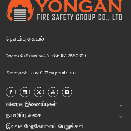
தொடர்பு தகவல்
தொலைபேசி/வாட்ஸ்அப்: +86 18225803110
மின்னஞ்சல்:
xiny0207@gmail.com
விரைவு இணைப்புகள்
தயாரிப்பு வகை
இலவச மேற்கோளைப் பெறுங்கள்