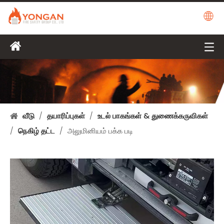
வீடு
/
தயாரிப்புகள்
/
உடல் பாகங்கள் & துணைக்கருவிகள்
/
நெகிழ் தட்ட
/
அலுமினியம் பக்க படி