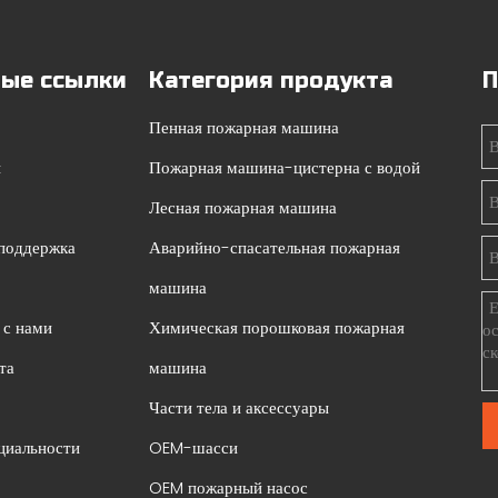
ые ссылки
Категория продукта
П
Пенная пожарная машина
ы
Пожарная машина-цистерна с водой
Лесная пожарная машина
 поддержка
Аварийно-спасательная пожарная
машина
 с нами
Химическая порошковая пожарная
та
машина
Части тела и аксессуары
циальности
OEM-шасси
OEM пожарный насос