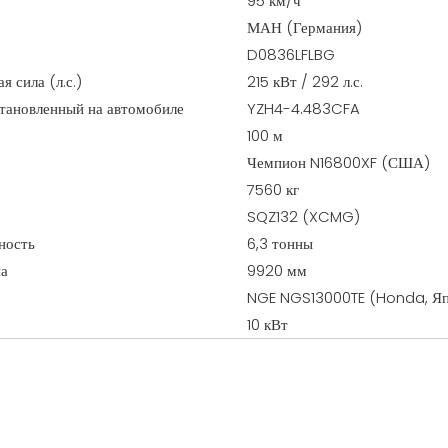
95 км/ч
МАН (Германия)
D0836LFLBG
 сила (л.с.)
215 кВт / 292 л.с.
становленный на автомобиле
YZH4-4.483CFA
100 м
Чемпион N16800XF (США)
7560 кг
SQZ132 (XCMG)
ность
6,3 тонны
на
9920 мм
NGE NGS13000TE (Honda, Яп
10 кВт