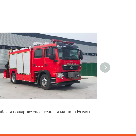
айская пожарно-спасательная машина Howo
Спасательный г