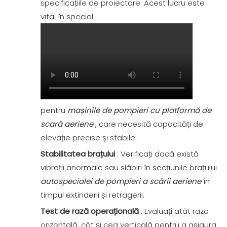
specificațiile de proiectare. Acest lucru este
vital în special
pentru
mașinile de pompieri cu platformă de
scară aeriene
, care necesită capacități de
elevație precise și stabile.
Stabilitatea brațului
: Verificați dacă există
vibrații anormale sau slăbiri în secțiunile brațului
autospecialei de pompieri a scării aeriene
în
timpul extinderii și retragerii.
Test de rază operațională
: Evaluați atât raza
orizontală, cât și cea verticală pentru a asigura