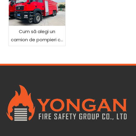
Cum să alegi un
camion de pompieri cu
spumă pentru
stingerea incendiilor
industriale