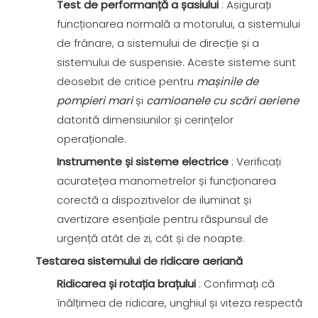
Test de performanță a șasiului
: Asigurați
funcționarea normală a motorului, a sistemului
de frânare, a sistemului de direcție și a
sistemului de suspensie. Aceste sisteme sunt
deosebit de critice pentru
mașinile de
pompieri mari
și
camioanele cu scări aeriene
datorită dimensiunilor și cerințelor
operaționale.
Instrumente și sisteme electrice
: Verificați
acuratețea manometrelor și funcționarea
corectă a dispozitivelor de iluminat și
avertizare esențiale pentru răspunsul de
urgență atât de zi, cât și de noapte.
Testarea sistemului de ridicare aeriană
Ridicarea și rotația brațului
: Confirmați că
înălțimea de ridicare, unghiul și viteza respectă