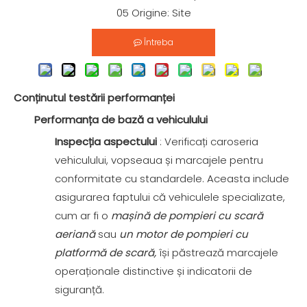
05 Origine:
Site
Întreba
Conținutul testării performanței
Performanța de bază a vehiculului
Inspecția aspectului
: Verificați caroseria
vehiculului, vopseaua și marcajele pentru
conformitate cu standardele. Aceasta include
asigurarea faptului că vehiculele specializate,
cum ar fi o
mașină de pompieri cu scară
aeriană
sau
un motor de pompieri cu
platformă de scară,
își păstrează marcajele
operaționale distinctive și indicatorii de
siguranță.