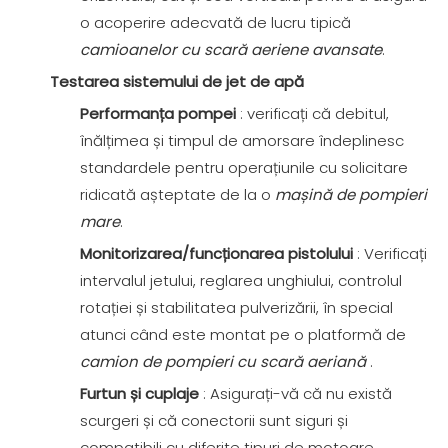
o acoperire adecvată de lucru tipică
camioanelor cu scară aeriene avansate
.
Testarea sistemului de jet de apă
Performanța pompei
: verificați că debitul,
înălțimea și timpul de amorsare îndeplinesc
standardele pentru operațiunile cu solicitare
ridicată așteptate de la o
mașină de pompieri
mare
.
Monitorizarea/funcționarea pistolului
: Verificați
intervalul jetului, reglarea unghiului, controlul
rotației și stabilitatea pulverizării, în special
atunci când este montat pe o platformă de
camion de pompieri cu scară aeriană
.
Furtun și cuplaje
: Asigurați-vă că nu există
scurgeri și că conectorii sunt siguri și
compatibili cu diferite tipuri de motoare.