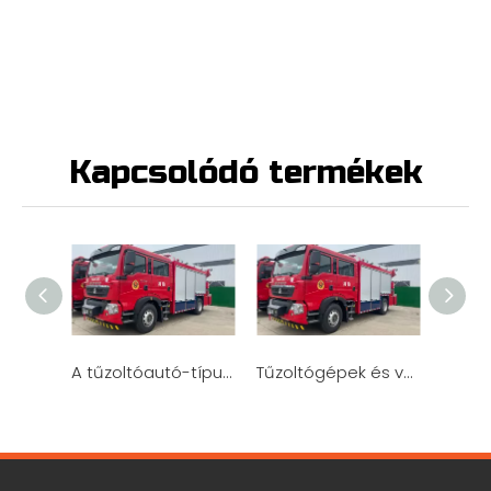
Kapcsolódó termékek
A tűzoltóautó-típusok magyarázata: tartálykocsik, talajművelők, daruk és egyebek
Tűzoltógépek és vészhelyzeti reagáló egységek
FÉRFI 