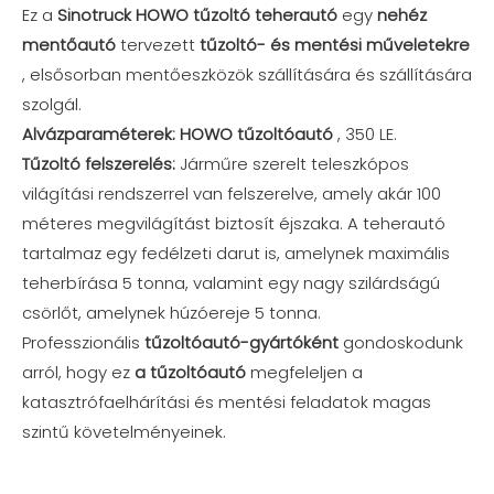
Ez a
Sinotruck HOWO tűzoltó teherautó
egy
nehéz
mentőautó
tervezett
tűzoltó- és mentési műveletekre
, elsősorban mentőeszközök szállítására és szállítására
szolgál.
Alvázparaméterek:
HOWO tűzoltóautó
, 350 LE.
Tűzoltó felszerelés:
Járműre szerelt teleszkópos
világítási rendszerrel van felszerelve, amely akár 100
méteres megvilágítást biztosít éjszaka. A teherautó
tartalmaz egy fedélzeti darut is, amelynek maximális
teherbírása 5 tonna, valamint egy nagy szilárdságú
csörlőt, amelynek húzóereje 5 tonna.
Professzionális
tűzoltóautó-gyártóként
gondoskodunk
arról, hogy ez
a tűzoltóautó
megfeleljen a
katasztrófaelhárítási és mentési feladatok magas
szintű követelményeinek.